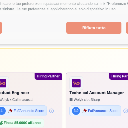
ficare le tue preferenze in qualsiasi momento cliccando sul link "Preferenze 
a sinistra. Le tue preferenze si applicheranno al solo dispositivo in uso.
Rifiuta tutto
Hiring Partner
Hiring Par
oduct Engineer
Technical Account Manager
Welyk x Callimacus.ai
🏢 Welyk x beSharp
4
FuffAnnuncio Score
3.9
FuffAnnuncio Score
💰
Fino a 85.000€ all'anno