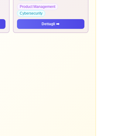
Product Management
Cybersecurity
Dettagli
➡️