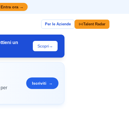
Entra ora
→
Per le Aziende
Talent Radar
ttieni un
Scopri
→
Iscriviti
→
 per