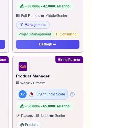
💰
~ 38.000€ - 42.000€ all'anno
🏢
💼
Full-Remote
Middle/Senior
👔
Management
Project Management
IT Consulting
Dettagli
➡️
tner
Hiring Partner
Product Manager
🏢 Welyk x Ermetix
3.7
FuffAnnuncio Score
💰
~ 50.000€ - 65.000€ all'anno
📍
🏢
💼
Piacenza
Ibrido
Senior
📦
Product