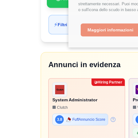
strettamente necessari. Puoi modi
o sull'icona dello scudo in basso 
⚡
Filtri applicati automaticamente
Maggiori informazioni
Annunci in evidenza
🤝
Hiring Partner
System Administrator
Pr
🏢 Clutch
🏢 
3.8
FuffAnnuncio Score