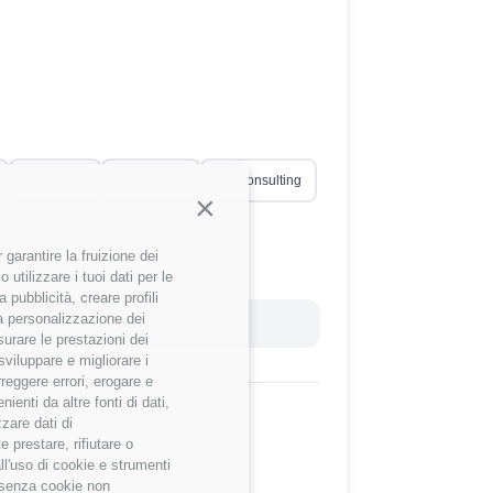
✨
Design
📦
Product
🚀
Consulting
Continua senza accettare
garantire la fruizione dei
utilizzare i tuoi dati per le
 pubblicità, creare profili
 la personalizzazione dei
Reset Filtri
surare le prestazioni dei
sviluppare e migliorare i
rreggere errori, erogare e
enti da altre fonti di dati,
zzare dati di
 prestare, rifiutare o
ll'uso di cookie e strumenti
e senza cookie non