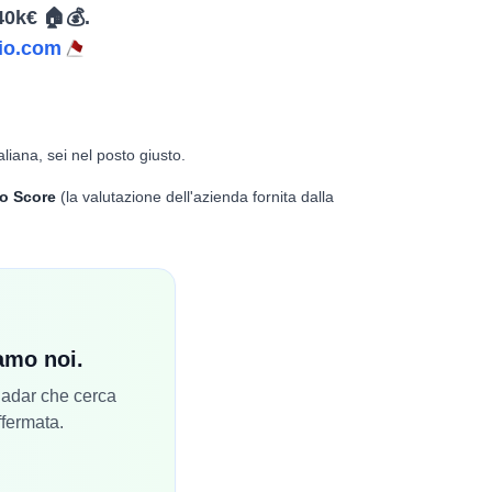
40k€ 🏠💰.
io.com
aliana, sei nel posto giusto.
o Score
(la valutazione dell'azienda fornita dalla
iamo noi.
 Radar che cerca
ffermata.