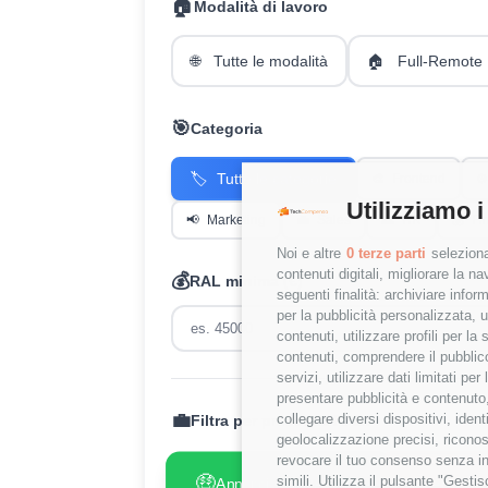
🏠
Modalità di lavoro
🌐
Tutte le modalità
🏠
Full-Remote
🎯
Categoria
🏷️
Tutte le categorie
🎨
Frontend
⚙️
Utilizziamo i
📢
Marketing
💼
Sales
👥
HR
💰
Fi
Noi e altre
0 terze parti
seleziona
contenuti digitali, migliorare la 
💰
RAL minima (€)
seguenti finalità: archiviare inform
per la pubblicità personalizzata, u
contenuti, utilizzare profili per l
contenuti, comprendere il pubblico
servizi, utilizzare dati limitati pe
presentare pubblicità e contenuto,
💼
collegare diversi dispositivi, iden
Filtra per presenza RAL:
geolocalizzazione precisi, riconos
revocare il tuo consenso senza inc
🤑
😢
simili. Utilizza il pulsante "Gest
Annunci con RAL
Annunci
✓