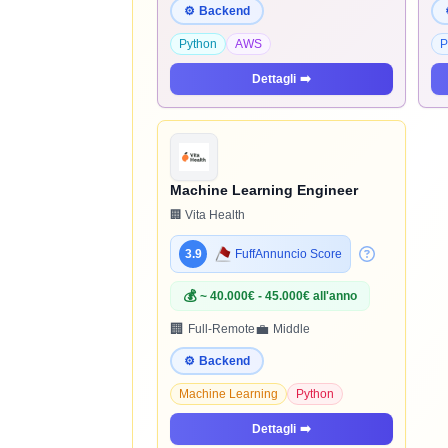
⚙️
Backend
Python
AWS
P
Dettagli
➡️
Machine Learning Engineer
🏢 Vita Health
3.9
FuffAnnuncio Score
💰
~ 40.000€ - 45.000€ all'anno
🏢
💼
Full-Remote
Middle
⚙️
Backend
Machine Learning
Python
Dettagli
➡️