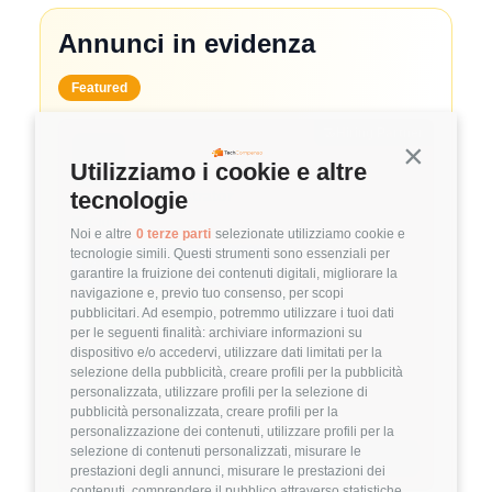
Annunci in evidenza
Featured
🤝
Hiring Partner
Continua s
Utilizziamo i cookie e altre
System Administrator
tecnologie
🏢 Clutch
Noi e altre
0 terze parti
selezionate utilizziamo cookie e
tecnologie simili. Questi strumenti sono essenziali per
3.8
FuffAnnuncio Score
garantire la fruizione dei contenuti digitali, migliorare la
navigazione e, previo tuo consenso, per scopi
💰
~ 50.000€ - 60.000€ all'anno
pubblicitari. Ad esempio, potremmo utilizzare i tuoi dati
per le seguenti finalità: archiviare informazioni su
📍
🏢
💼
Milano
Ibrido
Middle/Senior
dispositivo e/o accedervi, utilizzare dati limitati per la
selezione della pubblicità, creare profili per la pubblicità
🚀
DevOps
personalizzata, utilizzare profili per la selezione di
pubblicità personalizzata, creare profili per la
Linux
VMware
personalizzazione dei contenuti, utilizzare profili per la
selezione di contenuti personalizzati, misurare le
Dettagli
➡️
prestazioni degli annunci, misurare le prestazioni dei
contenuti, comprendere il pubblico attraverso statistiche