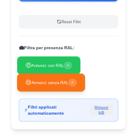
Reset Filtri
💼
Filtra per presenza RAL:
🤑
Annunci con RAL
✓
😢
Annunci senza RAL
✓
Filtri applicati
Rimuovi
⚡
tutti
automaticamente