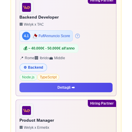
Hiring Partner
Backend Developer
🏢 Welyk x TAC
4.1
FuffAnnuncio Score
💰
~ 40.000€ - 50.000€ all'anno
📍
🏢
💼
Rome
Ibrido
Middle
⚙️
Backend
Node.js
TypeScript
Dettagli
➡️
Hiring Partner
Product Manager
🏢 Welyk x Ermetix