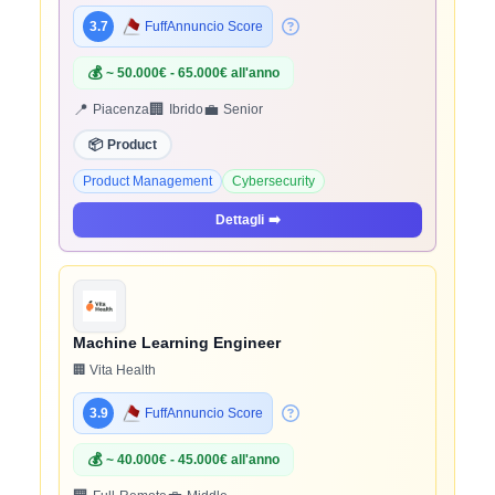
3.7
FuffAnnuncio Score
💰
~ 50.000€ - 65.000€ all'anno
📍
🏢
💼
Piacenza
Ibrido
Senior
📦
Product
Product Management
Cybersecurity
Dettagli
➡️
Machine Learning Engineer
🏢 Vita Health
3.9
FuffAnnuncio Score
💰
~ 40.000€ - 45.000€ all'anno