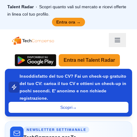
Talent Radar
Scopri quanto vali sul mercato e ricevi offerte
in linea col tuo profilo.
Entra ora
→
TechCompenso
Entra nel Talent Radar
Insoddisfatto del tuo CV? Fai un check-up gratuito
del tuo CV: carica il tuo CV e ottieni un check-up in
pochi secondi. E' anonimo e non richiede
registrazione.
Scopri
→
NEWSLETTER SETTIMANALE