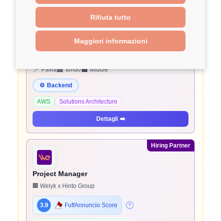
Technical Account Manager
🏢 Welyk x beSharp
Rifiuta tutto
3.9
FuffAnnuncio Score
Maggiori informazioni
💰
~ 45.000€ - 45.000€ all'anno
📍
🏢
💼
Pavia
Ibrido
Middle
⚙️
Backend
AWS
Solutions Architecture
Dettagli
➡️
Hiring Partner
Project Manager
🏢 Welyk x Hinto Group
3.9
FuffAnnuncio Score