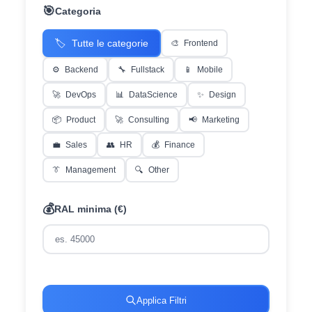
🎯
Categoria
🏷️
Tutte le categorie
🎨
Frontend
⚙️
Backend
🔧
Fullstack
📱
Mobile
🚀
DevOps
📊
DataScience
✨
Design
📦
Product
🚀
Consulting
📢
Marketing
💼
Sales
👥
HR
💰
Finance
👔
Management
🔍
Other
💰
RAL minima (€)
Applica Filtri