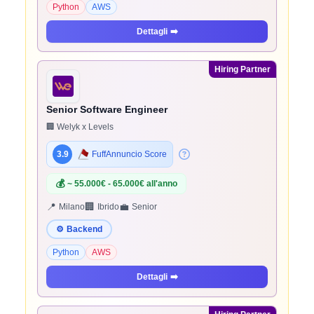
Python
AWS
Dettagli
➡️
Hiring Partner
Senior Software Engineer
🏢 Welyk x Levels
3.9
FuffAnnuncio Score
💰
~ 55.000€ - 65.000€ all'anno
📍
🏢
💼
Milano
Ibrido
Senior
⚙️
Backend
Python
AWS
Dettagli
➡️