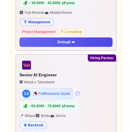
💰
~ 38.000€ - 42.000€ all'anno
🏢
💼
Full-Remote
Middle/Senior
👔
Management
Project Management
IT Consulting
Dettagli
➡️
Hiring Partner
Senior AI Engineer
🏢 Welyk x Talentware
3.9
FuffAnnuncio Score
💰
~ 65.000€ - 75.000€ all'anno
📍
🏢
💼
Milano
Ibrido
Senior
⚙️
Backend