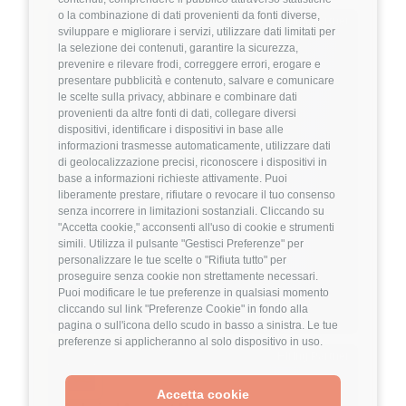
o la combinazione di dati provenienti da fonti diverse,
Hiring Partner
sviluppare e migliorare i servizi, utilizzare dati limitati per
la selezione dei contenuti, garantire la sicurezza,
prevenire e rilevare frodi, correggere errori, erogare e
Product Engineer
presentare pubblicità e contenuto, salvare e comunicare
🏢 Welyk x Callimacus.ai
le scelte sulla privacy, abbinare e combinare dati
provenienti da altre fonti di dati, collegare diversi
dispositivi, identificare i dispositivi in base alle
4
FuffAnnuncio Score
informazioni trasmesse automaticamente, utilizzare dati
di geolocalizzazione precisi, riconoscere i dispositivi in
💰
Fino a 85.000€ all'anno
base a informazioni richieste attivamente. Puoi
liberamente prestare, rifiutare o revocare il tuo consenso
📍
🏢
Milano
On-Site (fase iniziale) poi Ibrido
senza incorrere in limitazioni sostanziali. Cliccando su
💼
Middle/Senior
"Accetta cookie," acconsenti all'uso di cookie e strumenti
simili. Utilizza il pulsante "Gestisci Preferenze" per
⚙️
Backend
personalizzare le tue scelte o "Rifiuta tutto" per
TypeScript
Node.js
proseguire senza cookie non strettamente necessari.
Puoi modificare le tue preferenze in qualsiasi momento
Dettagli
➡️
cliccando sul link "Preferenze Cookie" in fondo alla
pagina o sull'icona dello scudo in basso a sinistra. Le tue
preferenze si applicheranno al solo dispositivo in uso.
Hiring Partner
Accetta cookie