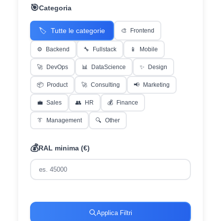
🎯
Categoria
🏷️
Tutte le categorie
🎨
Frontend
⚙️
Backend
🔧
Fullstack
📱
Mobile
🚀
DevOps
📊
DataScience
✨
Design
📦
Product
🚀
Consulting
📢
Marketing
💼
Sales
👥
HR
💰
Finance
👔
Management
🔍
Other
💰
RAL minima (€)
Applica Filtri