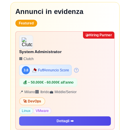
Annunci in evidenza
Featured
🤝
Hiring Partner
System Administrator
🏢 Clutch
3.8
FuffAnnuncio Score
💰
~ 50.000€ - 60.000€ all'anno
📍
🏢
💼
Milano
Ibrido
Middle/Senior
🚀
DevOps
Linux
VMware
Dettagli
➡️