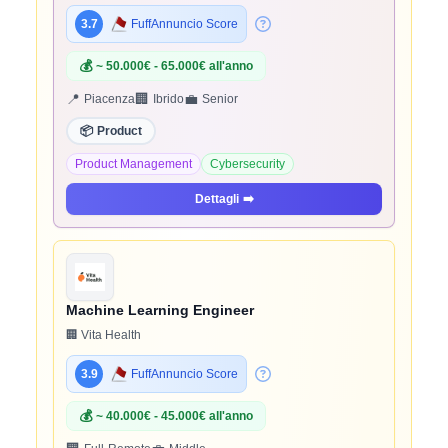
3.7
FuffAnnuncio Score
💰
~ 50.000€ - 65.000€ all'anno
📍
🏢
💼
Piacenza
Ibrido
Senior
📦
Product
Product Management
Cybersecurity
Dettagli
➡️
Machine Learning Engineer
🏢 Vita Health
3.9
FuffAnnuncio Score
💰
~ 40.000€ - 45.000€ all'anno