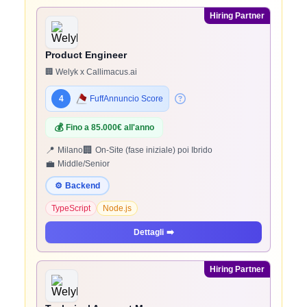
Hiring Partner
Product Engineer
🏢 Welyk x Callimacus.ai
4
FuffAnnuncio Score
💰
Fino a 85.000€ all'anno
📍
🏢
Milano
On-Site (fase iniziale) poi Ibrido
💼
Middle/Senior
⚙️
Backend
TypeScript
Node.js
Dettagli
➡️
Hiring Partner