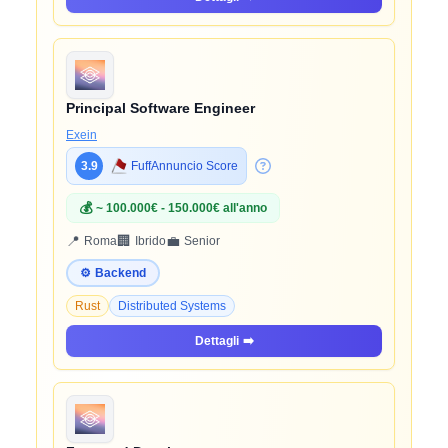
Principal Software Engineer
Exein
3.9
FuffAnnuncio Score
💰
~ 100.000€ - 150.000€ all'anno
📍
🏢
💼
Roma
Ibrido
Senior
⚙️
Backend
Rust
Distributed Systems
Dettagli
➡️