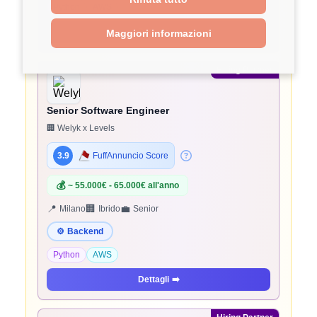
Python
AWS
Dettagli
➡️
Maggiori informazioni
Hiring Partner
Senior Software Engineer
🏢 Welyk x Levels
3.9
FuffAnnuncio Score
💰
~ 55.000€ - 65.000€ all'anno
📍
🏢
💼
Milano
Ibrido
Senior
⚙️
Backend
Python
AWS
Dettagli
➡️