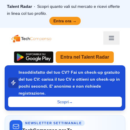
Talent Radar
Scopri quanto vali sul mercato e ricevi offerte
in linea col tuo profilo.
Entra ora
→
TechCompenso
Entra nel Talent Radar
Insoddisfatto del tuo CV? Fai un check-up gratuito
del tuo CV: carica il tuo CV e ottieni un check-up in
pochi secondi. E' anonimo e non richiede
registrazione.
Scopri
→
NEWSLETTER SETTIMANALE