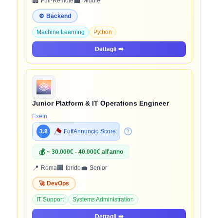
🏢
💼
Full-Remote
Middle
⚙️
Backend
Machine Learning
Python
Dettagli
➡️
Junior Platform & IT Operations Engineer
Exein
3.8
FuffAnnuncio Score
💰
~ 30.000€ - 40.000€ all'anno
📍
🏢
💼
Roma
Ibrido
Senior
🚀
DevOps
IT Support
Systems Administration
Dettagli
➡️