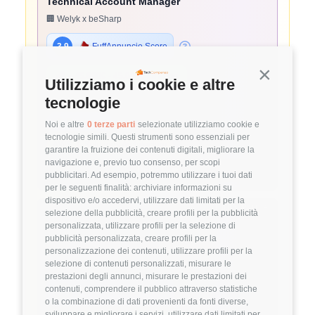
Technical Account Manager
🏢 Welyk x beSharp
3.9
FuffAnnuncio Score
Continua s
💰
~ 45.000€ - 45.000€ all'anno
Utilizziamo i cookie e altre
📍
🏢
💼
Pavia
Ibrido
Middle
tecnologie
⚙️
Backend
Noi e altre
0 terze parti
selezionate utilizziamo cookie e
tecnologie simili. Questi strumenti sono essenziali per
AWS
Solutions Architecture
garantire la fruizione dei contenuti digitali, migliorare la
navigazione e, previo tuo consenso, per scopi
Dettagli
➡️
pubblicitari. Ad esempio, potremmo utilizzare i tuoi dati
per le seguenti finalità: archiviare informazioni su
dispositivo e/o accedervi, utilizzare dati limitati per la
Hiring Partner
selezione della pubblicità, creare profili per la pubblicità
personalizzata, utilizzare profili per la selezione di
pubblicità personalizzata, creare profili per la
Project Manager
personalizzazione dei contenuti, utilizzare profili per la
selezione di contenuti personalizzati, misurare le
🏢 Welyk x Hinto Group
prestazioni degli annunci, misurare le prestazioni dei
contenuti, comprendere il pubblico attraverso statistiche
3.9
FuffAnnuncio Score
o la combinazione di dati provenienti da fonti diverse,
sviluppare e migliorare i servizi, utilizzare dati limitati per