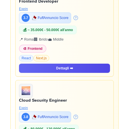
Frontend Developer
Exein
3.7
FuffAnnuncio Score
💰
~ 35.000€ - 50.000€ all'anno
📍
🏢
💼
Roma
Ibrido
Middle
🎨
Frontend
React
Next.js
Dettagli
➡️
Cloud Security Engineer
Exein
3.8
FuffAnnuncio Score