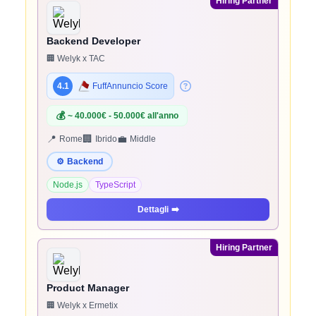
Hiring Partner
Backend Developer
🏢 Welyk x TAC
4.1
FuffAnnuncio Score
💰
~ 40.000€ - 50.000€ all'anno
📍
🏢
💼
Rome
Ibrido
Middle
⚙️
Backend
Node.js
TypeScript
Dettagli
➡️
Hiring Partner
Product Manager
🏢 Welyk x Ermetix