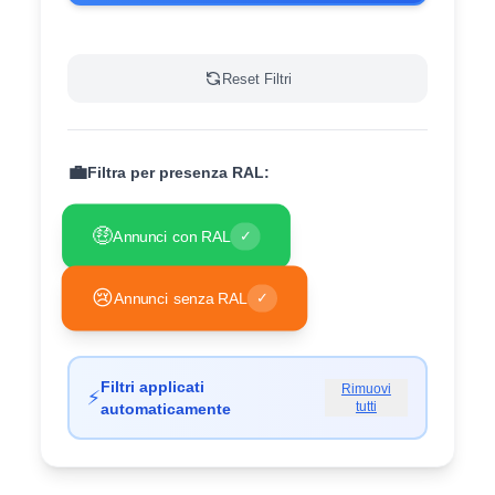
Reset Filtri
💼
Filtra per presenza RAL:
🤑
Annunci con RAL
✓
😢
Annunci senza RAL
✓
Filtri applicati
Rimuovi
⚡
tutti
automaticamente