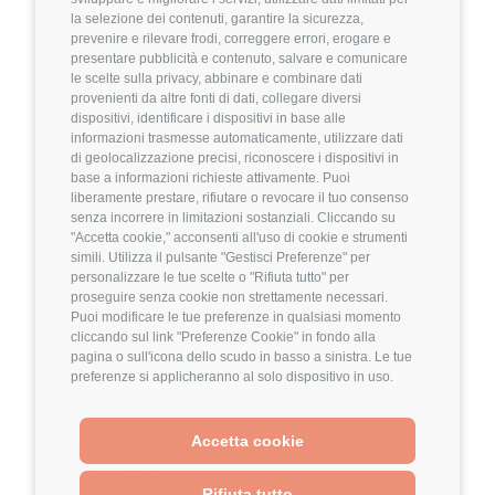
💰
~ 38.000€ - 42.000€ all'anno
la selezione dei contenuti, garantire la sicurezza,
prevenire e rilevare frodi, correggere errori, erogare e
🏢
💼
Full-Remote
Middle/Senior
presentare pubblicità e contenuto, salvare e comunicare
le scelte sulla privacy, abbinare e combinare dati
👔
Management
provenienti da altre fonti di dati, collegare diversi
dispositivi, identificare i dispositivi in base alle
Project Management
IT Consulting
informazioni trasmesse automaticamente, utilizzare dati
Dettagli
➡️
di geolocalizzazione precisi, riconoscere i dispositivi in
base a informazioni richieste attivamente. Puoi
liberamente prestare, rifiutare o revocare il tuo consenso
Hiring Partner
senza incorrere in limitazioni sostanziali. Cliccando su
"Accetta cookie," acconsenti all'uso di cookie e strumenti
simili. Utilizza il pulsante "Gestisci Preferenze" per
personalizzare le tue scelte o "Rifiuta tutto" per
Senior AI Engineer
proseguire senza cookie non strettamente necessari.
🏢 Welyk x Talentware
Puoi modificare le tue preferenze in qualsiasi momento
cliccando sul link "Preferenze Cookie" in fondo alla
3.9
FuffAnnuncio Score
pagina o sull'icona dello scudo in basso a sinistra. Le tue
preferenze si applicheranno al solo dispositivo in uso.
💰
~ 65.000€ - 75.000€ all'anno
📍
🏢
💼
Milano
Ibrido
Senior
Accetta cookie
⚙️
Backend
Rifiuta tutto