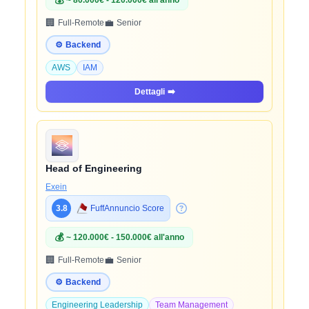
💰
~ 80.000€ - 120.000€ all'anno
🏢
💼
Full-Remote
Senior
⚙️
Backend
AWS
IAM
Dettagli
➡️
Head of Engineering
Exein
3.8
FuffAnnuncio Score
💰
~ 120.000€ - 150.000€ all'anno
🏢
💼
Full-Remote
Senior
⚙️
Backend
Engineering Leadership
Team Management