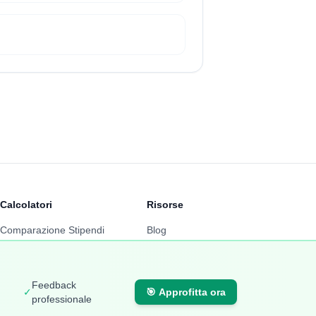
Calcolatori
Risorse
Comparazione Stipendi
Blog
Calcolo Stipendio Netto
FAQ
Valuta Offerta di Lavoro
Metodologia
Feedback
✓
🎯
Approfitta ora
Calcolo Inflazione
Chi siamo
professionale