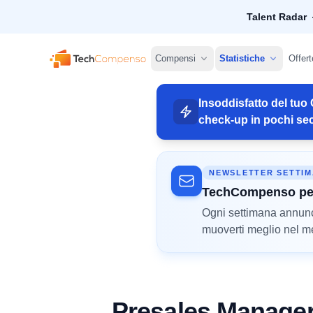
Talent Radar
TechCompenso
Compensi
Statistiche
Offert
Insoddisfatto del tuo 
check-up in pochi sec
NEWSLETTER SETTI
TechCompenso pe
Ogni settimana annunci 
muoverti meglio nel mer
Presales Manage