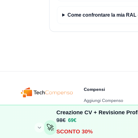
Come confrontare la mia RA
Compensi
Aggiungi Compenso
Portiamo trasparenza nel
Stipendi Dipendenti
Creazione CV + Revisione Profi
settore tech italiano
attraverso dati reali su
98€
69€
Fatturati Partite IVA
stipendi e aziende.
🚀
SCONTO 30%