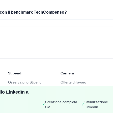
L con il benchmark TechCompenso?
Stipendi
Carriera
Osservatorio Stipendi
Offerte di lavoro
Classifica Ruoli
Talent Radar
lo LinkedIn a
Classifica Aziende
Creazione Curriculum
Creazione completa
Ottimizzazione
✓
✓
Mappa Stipendi Italia
Carriera+
CV
LinkedIn