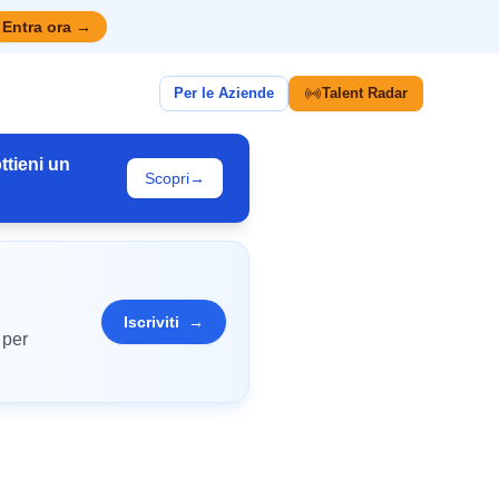
Entra ora
→
Per le Aziende
Talent Radar
ttieni un
Scopri
→
Iscriviti
→
 per