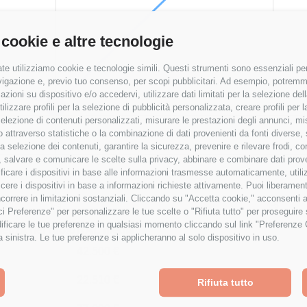
 cookie e altre tecnologie
te utilizziamo cookie e tecnologie simili. Questi strumenti sono essenziali per 
navigazione e, previo tuo consenso, per scopi pubblicitari. Ad esempio, potremmo 
azioni su dispositivo e/o accedervi, utilizzare dati limitati per la selezione della
tilizzare profili per la selezione di pubblicità personalizzata, creare profili per
a selezione di contenuti personalizzati, misurare le prestazioni degli annunci, mi
 attraverso statistiche o la combinazione di dati provenienti da fonti diverse, 
r la selezione dei contenuti, garantire la sicurezza, prevenire e rilevare frodi, co
 salvare e comunicare le scelte sulla privacy, abbinare e combinare dati proveni
tificare i dispositivi in base alle informazioni trasmesse automaticamente, utili
cere i dispositivi in base a informazioni richieste attivamente. Puoi liberamente
orrere in limitazioni sostanziali. Cliccando su "Accetta cookie," acconsenti a
isci Preferenze" per personalizzare le tue scelte o "Rifiuta tutto" per proseguir
ficare le tue preferenze in qualsiasi momento cliccando sul link "Preferenze 
ienza nel ruolo
RAL media
a sinistra. Le tue preferenze si applicheranno al solo dispositivo in uso.
42.500 €
22.510 €
Rifiuta tutto