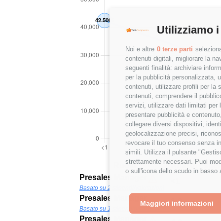
Utilizziamo i
Noi e altre
0 terze parti
seleziona
contenuti digitali, migliorare la 
seguenti finalità: archiviare inform
per la pubblicità personalizzata, u
contenuti, utilizzare profili per l
contenuti, comprendere il pubblico
servizi, utilizzare dati limitati pe
presentare pubblicità e contenuto,
collegare diversi dispositivi, iden
geolocalizzazione precisi, riconos
revocare il tuo consenso senza inc
simili. Utilizza il pulsante "Gest
strettamente necessari. Puoi modi
Ruolo
Anni di esper
o sull'icona dello scudo in basso 
Presales Manager
<1
Basato su 2 stipendi/valutazioni
Presales Manager
1-3
Maggiori informazioni
Basato su 1 stipendio/valutazione
Presales Manager