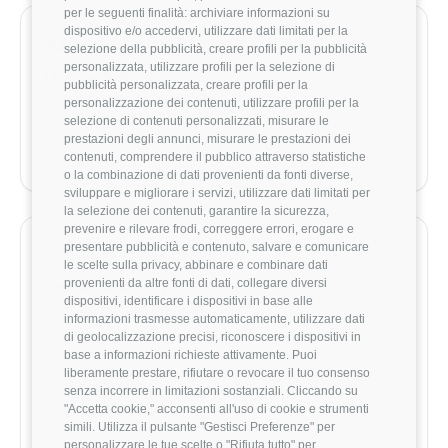
per le seguenti finalità: archiviare informazioni su
dispositivo e/o accedervi, utilizzare dati limitati per la
Aziende che assumono QA Engineer
selezione della pubblicità, creare profili per la pubblicità
personalizzata, utilizzare profili per la selezione di
Link rapidi alle aziende con offerte aperte o dati
pubblicità personalizzata, creare profili per la
disponibili per questo ruolo.
personalizzazione dei contenuti, utilizzare profili per la
selezione di contenuti personalizzati, misurare le
prestazioni degli annunci, misurare le prestazioni dei
Esplora le offerte di lavoro per QA Engineer
contenuti, comprendere il pubblico attraverso statistiche
o la combinazione di dati provenienti da fonti diverse,
sviluppare e migliorare i servizi, utilizzare dati limitati per
la selezione dei contenuti, garantire la sicurezza,
prevenire e rilevare frodi, correggere errori, erogare e
presentare pubblicità e contenuto, salvare e comunicare
Guide utili per crescere
le scelte sulla privacy, abbinare e combinare dati
provenienti da altre fonti di dati, collegare diversi
Articoli selezionati per approfondire stipendio, carriera e
dispositivi, identificare i dispositivi in base alle
mercato per questo ruolo.
informazioni trasmesse automaticamente, utilizzare dati
di geolocalizzazione precisi, riconoscere i dispositivi in
base a informazioni richieste attivamente. Puoi
CARRIERA
liberamente prestare, rifiutare o revocare il tuo consenso
AI Engineer in Italia: chi è, cosa fa e quanto
senza incorrere in limitazioni sostanziali. Cliccando su
guadagna l'architetto dell'intelligenza
"Accetta cookie," acconsenti all'uso di cookie e strumenti
artificiale
simili. Utilizza il pulsante "Gestisci Preferenze" per
personalizzare le tue scelte o "Rifiuta tutto" per