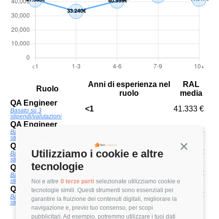
Anni di esperienza nel
RAL
Ruolo
ruolo
media
QA Engineer
<1
41.333 €
Basato su 3
stipendi/valutazioni
QA Engineer
1-3
33.240 €
Basato su 19
stipendi/valutazioni
QA Engineer
Continua s
Utilizziamo i cookie e altre
4-6
40.559 €
Basato su 17
stipendi/valutazioni
tecnologie
QA Engineer
7-9
44.333 €
Basato su 3
stipendi/valutazioni
Noi e altre
0 terze parti
selezionate utilizziamo cookie e
QA Engineer
tecnologie simili. Questi strumenti sono essenziali per
10+
41.917 €
Basato su 6
garantire la fruizione dei contenuti digitali, migliorare la
stipendi/valutazioni
navigazione e, previo tuo consenso, per scopi
pubblicitari. Ad esempio, potremmo utilizzare i tuoi dati