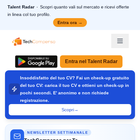
Talent Radar
Scopri quanto vali sul mercato e ricevi offerte
in linea col tuo profilo.
Entra ora
→
TechCompenso
Entra nel Talent Radar
Insoddisfatto del tuo CV? Fai un check-up gratuito
del tuo CV: carica il tuo CV e ottieni un check-up in
pochi secondi. E' anonimo e non richiede
registrazione.
Scopri
→
NEWSLETTER SETTIMANALE