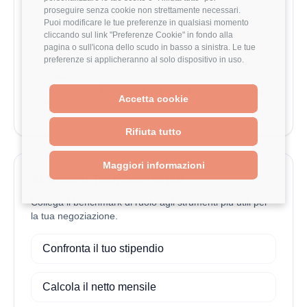
proseguire senza cookie non strettamente necessari.
CARRIERA
Puoi modificare le tue preferenze in qualsiasi momento
AI R&D Engineer in Italia: tra ricerca
cliccando sul link "Preferenze Cookie" in fondo alla
applicata e innovazione industriale
pagina o sull'icona dello scudo in basso a sinistra. Le tue
preferenze si applicheranno al solo dispositivo in uso.
CARRIERA
Automation Engineer in Italia: l'ingegnere che
Accetta cookie
progetta il futuro dell'industria
Rifiuta tutto
Maggiori informazioni
Strumenti TechCompenso
Collega il benchmark di ruolo agli strumenti più utili per
la tua negoziazione.
Confronta il tuo stipendio
Calcola il netto mensile