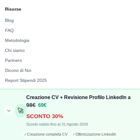
Risorse
Blog
FAQ
Metodologia
Chi siamo
Partners
Dicono di Noi
Report Stipendi 2025
FuffAnnuncio
Creazione CV + Revisione Profilo LinkedIn a
LiberiPro
98€
69€
🚀
SCONTO 30%
Sconto valido fino al 31 Agosto 2026
©
2026
TechCompenso. Tutti i diritti riservati. | P.IVA:
✓
Creazione completa CV
✓
Ottimizzazione LinkedIn
IT17417781006