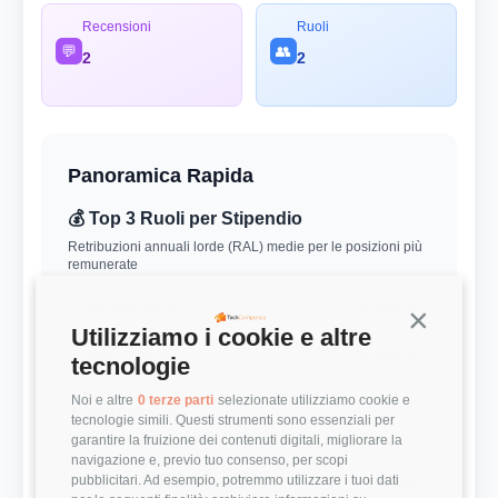
Recensioni
Ruoli
💬
👥
2
2
Panoramica Rapida
💰 Top 3 Ruoli per Stipendio
Retribuzioni annuali lorde (RAL) medie per le posizioni più
remunerate
Consulente IT
44.000 €
Continua s
Utilizziamo i cookie e altre
Data Scientist
24.000 €
tecnologie
Noi e altre
0 terze parti
selezionate utilizziamo cookie e
⭐ Valutazioni
tecnologie simili. Questi strumenti sono essenziali per
garantire la fruizione dei contenuti digitali, migliorare la
Punteggi medi basati sulle recensioni della community
navigazione e, previo tuo consenso, per scopi
pubblicitari. Ad esempio, potremmo utilizzare i tuoi dati
Modernità Stack Tecnologico
4.5/5