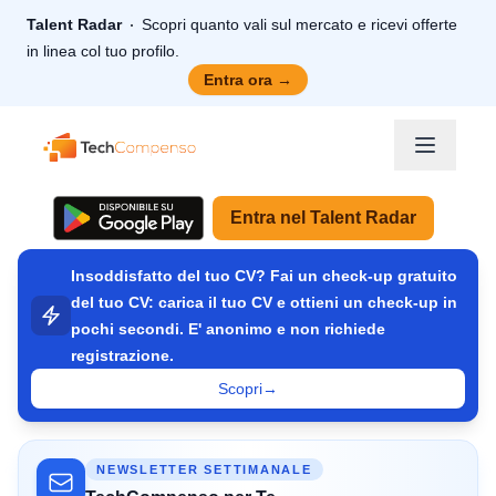
Talent Radar
Scopri quanto vali sul mercato e ricevi offerte
in linea col tuo profilo.
Entra ora
→
TechCompenso
Entra nel Talent Radar
Insoddisfatto del tuo CV? Fai un check-up gratuito
del tuo CV: carica il tuo CV e ottieni un check-up in
pochi secondi. E' anonimo e non richiede
registrazione.
Scopri
→
NEWSLETTER SETTIMANALE