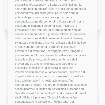
per le seguenti finalità: archiviare informazioni su
dispositivo e/o accedervi, utilizzare dati limitati per la
Bilanciamento Vita-Lavoro
4.5/5
selezione della pubblicità, creare profili per la pubblicità
personalizzata, utilizzare profili per la selezione di
Crescita Professionale
2.5/5
pubblicità personalizzata, creare profili per la
personalizzazione dei contenuti, utilizzare profili per la
selezione di contenuti personalizzati, misurare le
prestazioni degli annunci, misurare le prestazioni dei
contenuti, comprendere il pubblico attraverso statistiche
o la combinazione di dati provenienti da fonti diverse,
sviluppare e migliorare i servizi, utilizzare dati limitati per
la selezione dei contenuti, garantire la sicurezza,
Ruoli monitorati in Delex Digital
prevenire e rilevare frodi, correggere errori, erogare e
presentare pubblicità e contenuto, salvare e comunicare
Vai direttamente ai ruoli con dati disponibili e benchmark
le scelte sulla privacy, abbinare e combinare dati
salariali reali.
provenienti da altre fonti di dati, collegare diversi
dispositivi, identificare i dispositivi in base alle
Consulente IT
44.000 €
informazioni trasmesse automaticamente, utilizzare dati
di geolocalizzazione precisi, riconoscere i dispositivi in
base a informazioni richieste attivamente. Puoi
liberamente prestare, rifiutare o revocare il tuo consenso
Data Scientist
24.000 €
senza incorrere in limitazioni sostanziali. Cliccando su
"Accetta cookie," acconsenti all'uso di cookie e strumenti
simili. Utilizza il pulsante "Gestisci Preferenze" per
personalizzare le tue scelte o "Rifiuta tutto" per