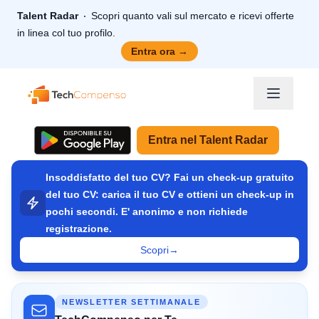
Talent Radar
Scopri quanto vali sul mercato e ricevi offerte
in linea col tuo profilo.
Entra ora
→
TechCompenso
Entra nel Talent Radar
Insoddisfatto del tuo CV? Fai un check-up gratuito
del tuo CV: carica il tuo CV e ottieni un check-up in
pochi secondi. E' anonimo e non richiede
registrazione.
Scopri
→
NEWSLETTER SETTIMANALE