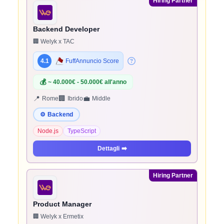
Hiring Partner
Backend Developer
🏢 Welyk x TAC
4.1
FuffAnnuncio Score
💰
~ 40.000€ - 50.000€ all'anno
📍
🏢
💼
Rome
Ibrido
Middle
⚙️
Backend
Node.js
TypeScript
Dettagli
➡️
Hiring Partner
Product Manager
🏢 Welyk x Ermetix