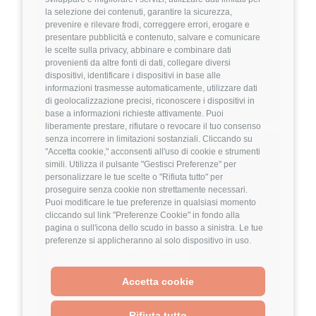
💰
~ 38.000€ - 42.000€ all'anno
la selezione dei contenuti, garantire la sicurezza,
prevenire e rilevare frodi, correggere errori, erogare e
🏢
💼
Full-Remote
Middle/Senior
presentare pubblicità e contenuto, salvare e comunicare
le scelte sulla privacy, abbinare e combinare dati
👔
Management
provenienti da altre fonti di dati, collegare diversi
dispositivi, identificare i dispositivi in base alle
Project Management
IT Consulting
informazioni trasmesse automaticamente, utilizzare dati
Dettagli
➡️
di geolocalizzazione precisi, riconoscere i dispositivi in
base a informazioni richieste attivamente. Puoi
liberamente prestare, rifiutare o revocare il tuo consenso
Hiring Partner
senza incorrere in limitazioni sostanziali. Cliccando su
"Accetta cookie," acconsenti all'uso di cookie e strumenti
simili. Utilizza il pulsante "Gestisci Preferenze" per
personalizzare le tue scelte o "Rifiuta tutto" per
Senior AI Engineer
proseguire senza cookie non strettamente necessari.
🏢 Welyk x Talentware
Puoi modificare le tue preferenze in qualsiasi momento
cliccando sul link "Preferenze Cookie" in fondo alla
3.9
FuffAnnuncio Score
pagina o sull'icona dello scudo in basso a sinistra. Le tue
preferenze si applicheranno al solo dispositivo in uso.
💰
~ 65.000€ - 75.000€ all'anno
📍
🏢
💼
Milano
Ibrido
Senior
Accetta cookie
⚙️
Backend
Rifiuta tutto