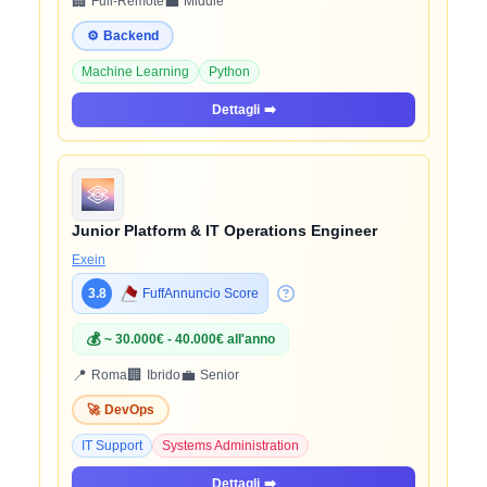
🏢
💼
Full-Remote
Middle
⚙️
Backend
Machine Learning
Python
Dettagli
➡️
Junior Platform & IT Operations Engineer
Exein
3.8
FuffAnnuncio Score
💰
~ 30.000€ - 40.000€ all'anno
📍
🏢
💼
Roma
Ibrido
Senior
🚀
DevOps
IT Support
Systems Administration
Dettagli
➡️