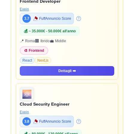
Frontend Developer
Exein
3.7
FuffAnnuncio Score
💰
~ 35.000€ - 50.000€ all'anno
📍
🏢
💼
Roma
Ibrido
Middle
🎨
Frontend
React
Next.js
Dettagli
➡️
Cloud Security Engineer
Exein
3.8
FuffAnnuncio Score