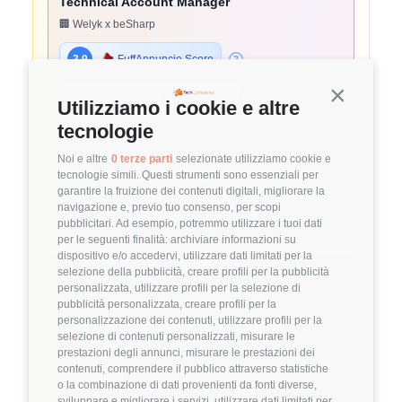
Technical Account Manager
🏢 Welyk x beSharp
3.9
FuffAnnuncio Score
Continua s
💰
~ 45.000€ - 45.000€ all'anno
Utilizziamo i cookie e altre
📍
🏢
💼
Pavia
Ibrido
Middle
tecnologie
⚙️
Backend
Noi e altre
0 terze parti
selezionate utilizziamo cookie e
tecnologie simili. Questi strumenti sono essenziali per
AWS
Solutions Architecture
garantire la fruizione dei contenuti digitali, migliorare la
navigazione e, previo tuo consenso, per scopi
Dettagli
➡️
pubblicitari. Ad esempio, potremmo utilizzare i tuoi dati
per le seguenti finalità: archiviare informazioni su
dispositivo e/o accedervi, utilizzare dati limitati per la
Hiring Partner
selezione della pubblicità, creare profili per la pubblicità
personalizzata, utilizzare profili per la selezione di
pubblicità personalizzata, creare profili per la
Project Manager
personalizzazione dei contenuti, utilizzare profili per la
selezione di contenuti personalizzati, misurare le
🏢 Welyk x Hinto Group
prestazioni degli annunci, misurare le prestazioni dei
contenuti, comprendere il pubblico attraverso statistiche
3.9
FuffAnnuncio Score
o la combinazione di dati provenienti da fonti diverse,
sviluppare e migliorare i servizi, utilizzare dati limitati per