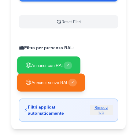
Reset Filtri
💼
Filtra per presenza RAL:
🤑
Annunci con RAL
✓
😢
Annunci senza RAL
✓
Filtri applicati
Rimuovi
⚡
tutti
automaticamente