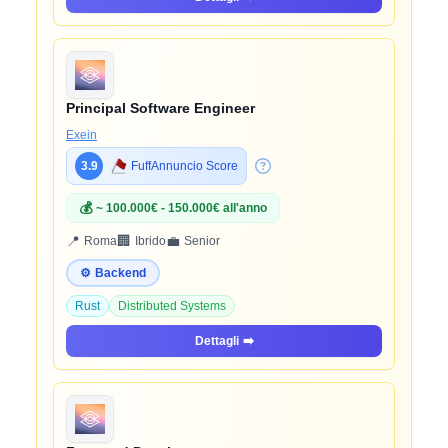
Principal Software Engineer
Exein
3.9
FuffAnnuncio Score
💰
~ 100.000€ - 150.000€ all'anno
📍
🏢
💼
Roma
Ibrido
Senior
⚙️
Backend
Rust
Distributed Systems
Dettagli
➡️