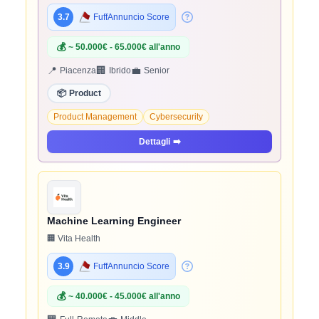
3.7
FuffAnnuncio Score
💰
~ 50.000€ - 65.000€ all'anno
📍
🏢
💼
Piacenza
Ibrido
Senior
📦
Product
Product Management
Cybersecurity
Dettagli
➡️
Machine Learning Engineer
🏢 Vita Health
3.9
FuffAnnuncio Score
💰
~ 40.000€ - 45.000€ all'anno