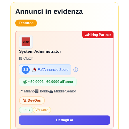
Annunci in evidenza
Featured
🤝
Hiring Partner
System Administrator
🏢 Clutch
3.8
FuffAnnuncio Score
💰
~ 50.000€ - 60.000€ all'anno
📍
🏢
💼
Milano
Ibrido
Middle/Senior
🚀
DevOps
Linux
VMware
Dettagli
➡️