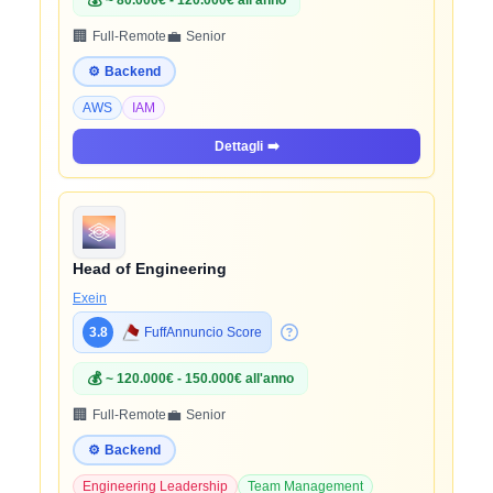
💰
~ 80.000€ - 120.000€ all'anno
🏢
💼
Full-Remote
Senior
⚙️
Backend
AWS
IAM
Dettagli
➡️
Head of Engineering
Exein
3.8
FuffAnnuncio Score
💰
~ 120.000€ - 150.000€ all'anno
🏢
💼
Full-Remote
Senior
⚙️
Backend
Engineering Leadership
Team Management