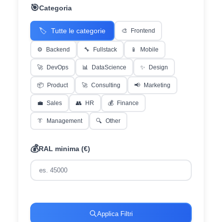
🎯
Categoria
🏷️
Tutte le categorie
🎨
Frontend
⚙️
Backend
🔧
Fullstack
📱
Mobile
🚀
DevOps
📊
DataScience
✨
Design
📦
Product
🚀
Consulting
📢
Marketing
💼
Sales
👥
HR
💰
Finance
👔
Management
🔍
Other
💰
RAL minima (€)
Applica Filtri