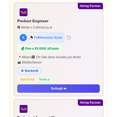
Hiring Partner
Product Engineer
🏢 Welyk x Callimacus.ai
4
FuffAnnuncio Score
💰
Fino a 85.000€ all'anno
📍
🏢
Milano
On-Site (fase iniziale) poi Ibrido
💼
Middle/Senior
⚙️
Backend
TypeScript
Node.js
Dettagli
➡️
Hiring Partner