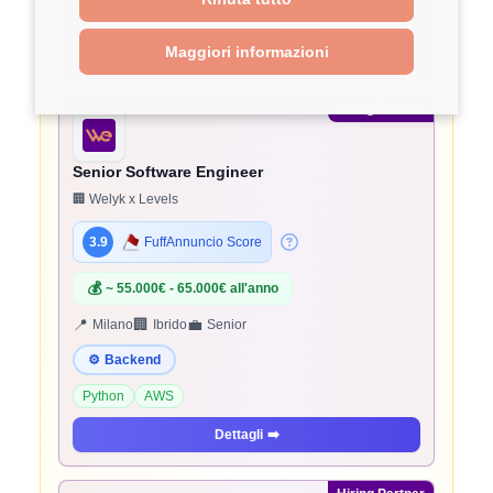
Python
AWS
Dettagli
➡️
Maggiori informazioni
Hiring Partner
Senior Software Engineer
🏢 Welyk x Levels
3.9
FuffAnnuncio Score
💰
~ 55.000€ - 65.000€ all'anno
📍
🏢
💼
Milano
Ibrido
Senior
⚙️
Backend
Python
AWS
Dettagli
➡️