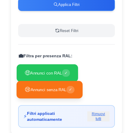
Applica Filtri
Reset Filtri
💼
Filtra per presenza RAL:
🤑
Annunci con RAL
✓
😢
Annunci senza RAL
✓
Filtri applicati
Rimuovi
⚡
tutti
automaticamente