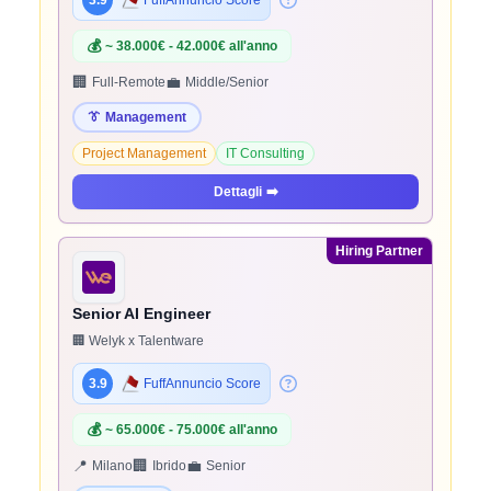
3.9
FuffAnnuncio Score
💰
~ 38.000€ - 42.000€ all'anno
🏢
💼
Full-Remote
Middle/Senior
👔
Management
Project Management
IT Consulting
Dettagli
➡️
Hiring Partner
Senior AI Engineer
🏢 Welyk x Talentware
3.9
FuffAnnuncio Score
💰
~ 65.000€ - 75.000€ all'anno
📍
🏢
💼
Milano
Ibrido
Senior