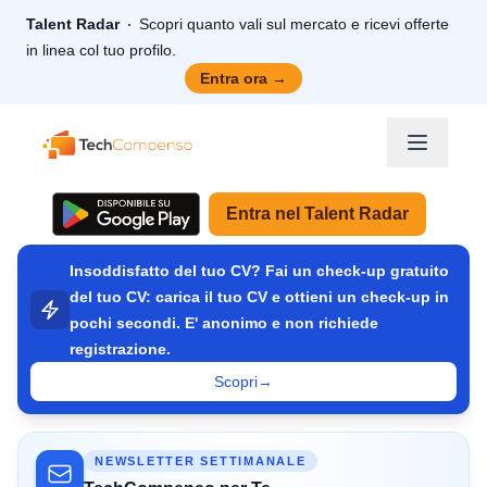
Talent Radar
Scopri quanto vali sul mercato e ricevi offerte
in linea col tuo profilo.
Entra ora
→
TechCompenso
Entra nel Talent Radar
Insoddisfatto del tuo CV? Fai un check-up gratuito
del tuo CV: carica il tuo CV e ottieni un check-up in
pochi secondi. E' anonimo e non richiede
registrazione.
Scopri
→
NEWSLETTER SETTIMANALE