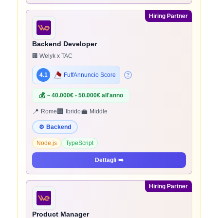
Hiring Partner
Backend Developer
🏢 Welyk x TAC
4.1
FuffAnnuncio Score
💰
~ 40.000€ - 50.000€ all'anno
📍
🏢
💼
Rome
Ibrido
Middle
⚙️
Backend
Node.js
TypeScript
Dettagli
➡️
Hiring Partner
Product Manager