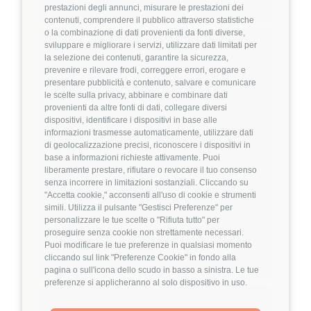
Dettagli
➡️
prestazioni degli annunci, misurare le prestazioni dei
contenuti, comprendere il pubblico attraverso statistiche
o la combinazione di dati provenienti da fonti diverse,
Hiring Partner
sviluppare e migliorare i servizi, utilizzare dati limitati per
la selezione dei contenuti, garantire la sicurezza,
prevenire e rilevare frodi, correggere errori, erogare e
Product Engineer
presentare pubblicità e contenuto, salvare e comunicare
🏢 Welyk x Callimacus.ai
le scelte sulla privacy, abbinare e combinare dati
provenienti da altre fonti di dati, collegare diversi
dispositivi, identificare i dispositivi in base alle
4
FuffAnnuncio Score
informazioni trasmesse automaticamente, utilizzare dati
di geolocalizzazione precisi, riconoscere i dispositivi in
💰
Fino a 85.000€ all'anno
base a informazioni richieste attivamente. Puoi
liberamente prestare, rifiutare o revocare il tuo consenso
📍
🏢
Milano
On-Site (fase iniziale) poi Ibrido
senza incorrere in limitazioni sostanziali. Cliccando su
💼
Middle/Senior
"Accetta cookie," acconsenti all'uso di cookie e strumenti
simili. Utilizza il pulsante "Gestisci Preferenze" per
⚙️
Backend
personalizzare le tue scelte o "Rifiuta tutto" per
proseguire senza cookie non strettamente necessari.
TypeScript
Node.js
Puoi modificare le tue preferenze in qualsiasi momento
Dettagli
➡️
cliccando sul link "Preferenze Cookie" in fondo alla
pagina o sull'icona dello scudo in basso a sinistra. Le tue
preferenze si applicheranno al solo dispositivo in uso.
Hiring Partner