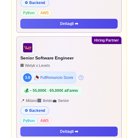
⚙️
Backend
Python
AWS
Dettagli
➡️
Hiring Partner
Senior Software Engineer
🏢 Welyk x Levels
3.9
FuffAnnuncio Score
💰
~ 55.000€ - 65.000€ all'anno
📍
🏢
💼
Milano
Ibrido
Senior
⚙️
Backend
Python
AWS
Dettagli
➡️