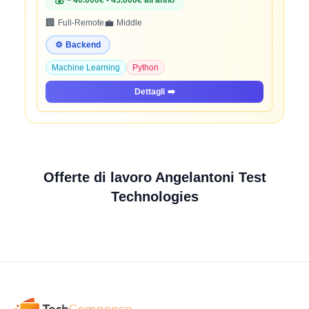
💰
~ 40.000€ - 45.000€ all'anno
🏢
💼
Full-Remote
Middle
⚙️
Backend
Machine Learning
Python
Dettagli
➡️
Offerte di lavoro Angelantoni Test
Technologies