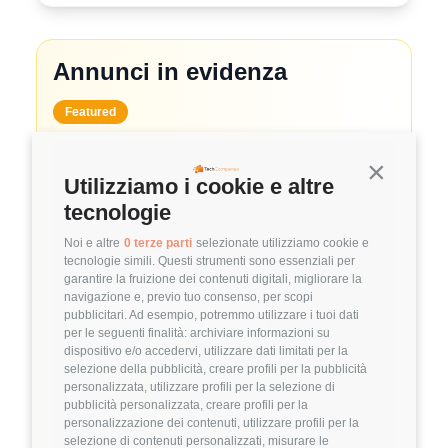
Annunci in evidenza
Featured
🤝
Hiring Partner
Continua s
Utilizziamo i cookie e altre
tecnologie
System Administrator
🏢 Clutch
Noi e altre
0 terze parti
selezionate utilizziamo cookie e
tecnologie simili. Questi strumenti sono essenziali per
3.8
FuffAnnuncio Score
garantire la fruizione dei contenuti digitali, migliorare la
navigazione e, previo tuo consenso, per scopi
💰
pubblicitari. Ad esempio, potremmo utilizzare i tuoi dati
~ 50.000€ - 60.000€ all'anno
per le seguenti finalità: archiviare informazioni su
📍
🏢
💼
Milano
Ibrido
Middle/Senior
dispositivo e/o accedervi, utilizzare dati limitati per la
selezione della pubblicità, creare profili per la pubblicità
🚀
DevOps
personalizzata, utilizzare profili per la selezione di
pubblicità personalizzata, creare profili per la
Linux
VMware
personalizzazione dei contenuti, utilizzare profili per la
selezione di contenuti personalizzati, misurare le