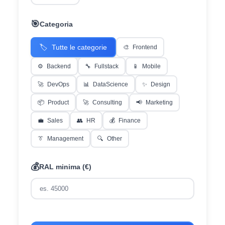
🎯
Categoria
🏷️
Tutte le categorie
🎨
Frontend
⚙️
Backend
🔧
Fullstack
📱
Mobile
🚀
DevOps
📊
DataScience
✨
Design
📦
Product
🚀
Consulting
📢
Marketing
💼
Sales
👥
HR
💰
Finance
👔
Management
🔍
Other
💰
RAL minima (€)