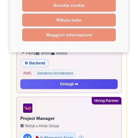
Accetta cookie
Technical Account Manager
🏢 Welyk x beSharp
Rifiuta tutto
3.9
FuffAnnuncio Score
Maggiori informazioni
💰
~ 45.000€ - 45.000€ all'anno
📍
🏢
💼
Pavia
Ibrido
Middle
⚙️
Backend
AWS
Solutions Architecture
Dettagli
➡️
Hiring Partner
Project Manager
🏢 Welyk x Hinto Group