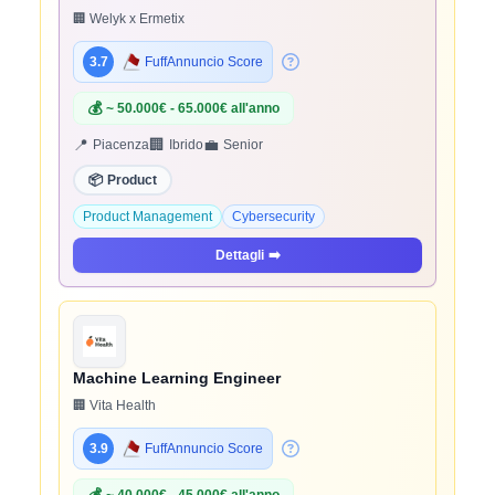
🏢 Welyk x Ermetix
3.7
FuffAnnuncio Score
💰
~ 50.000€ - 65.000€ all'anno
📍
🏢
💼
Piacenza
Ibrido
Senior
📦
Product
Product Management
Cybersecurity
Dettagli
➡️
Machine Learning Engineer
🏢 Vita Health
3.9
FuffAnnuncio Score