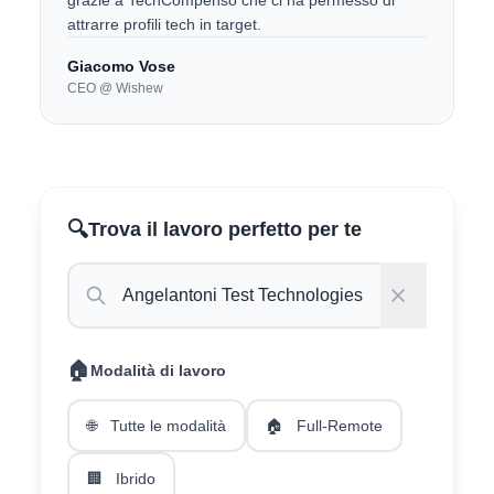
grazie a TechCompenso che ci ha permesso di
attrarre profili tech in target.
Giacomo Vose
CEO @ Wishew
🔍
Trova il lavoro perfetto per te
🏠
Modalità di lavoro
🌐
Tutte le modalità
🏠
Full-Remote
🏢
Ibrido