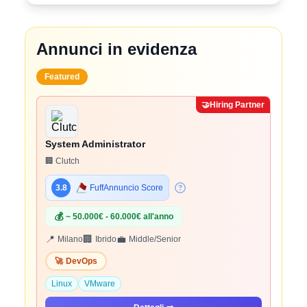
Annunci in evidenza
Featured
🤝
Hiring Partner
System Administrator
🏢 Clutch
3.8
FuffAnnuncio Score
💰
~ 50.000€ - 60.000€ all'anno
📍
🏢
💼
Milano
Ibrido
Middle/Senior
🚀
DevOps
Linux
VMware