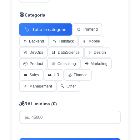
🎯
Categoria
🏷️
Tutte le categorie
🎨
Frontend
⚙️
Backend
🔧
Fullstack
📱
Mobile
🚀
DevOps
📊
DataScience
✨
Design
📦
Product
🚀
Consulting
📢
Marketing
💼
Sales
👥
HR
💰
Finance
👔
Management
🔍
Other
💰
RAL minima (€)