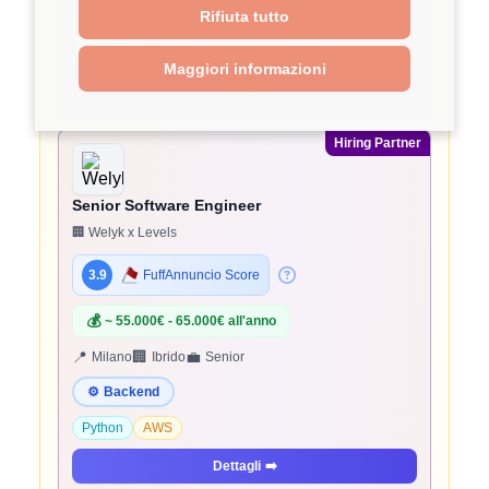
⚙️
Backend
Rifiuta tutto
Python
AWS
Maggiori informazioni
Dettagli
➡️
Hiring Partner
Senior Software Engineer
🏢 Welyk x Levels
3.9
FuffAnnuncio Score
💰
~ 55.000€ - 65.000€ all'anno
📍
🏢
💼
Milano
Ibrido
Senior
⚙️
Backend
Python
AWS
Dettagli
➡️