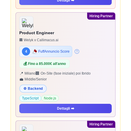
Dettagli
➡️
Hiring Partner
Product Engineer
🏢 Welyk x Callimacus.ai
4
FuffAnnuncio Score
💰
Fino a 85.000€ all'anno
📍
🏢
Milano
On-Site (fase iniziale) poi Ibrido
💼
Middle/Senior
⚙️
Backend
TypeScript
Node.js
Dettagli
➡️
Hiring Partner