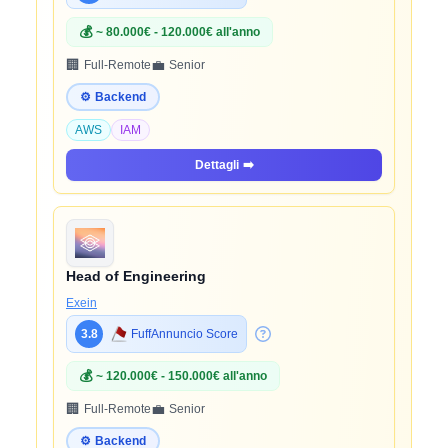
💰
~ 80.000€ - 120.000€ all'anno
🏢
💼
Full-Remote
Senior
⚙️
Backend
AWS
IAM
Dettagli
➡️
Head of Engineering
Exein
3.8
FuffAnnuncio Score
💰
~ 120.000€ - 150.000€ all'anno
🏢
💼
Full-Remote
Senior
⚙️
Backend