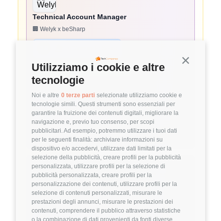
Technical Account Manager
🏢 Welyk x beSharp
3.9
FuffAnnuncio Score
Continua s
Utilizziamo i cookie e altre
💰
~ 45.000€ - 45.000€ all'anno
tecnologie
📍
🏢
💼
Pavia
Ibrido
Middle
Noi e altre
0 terze parti
selezionate utilizziamo cookie e
⚙️
Backend
tecnologie simili. Questi strumenti sono essenziali per
garantire la fruizione dei contenuti digitali, migliorare la
AWS
Solutions Architecture
navigazione e, previo tuo consenso, per scopi
pubblicitari. Ad esempio, potremmo utilizzare i tuoi dati
Dettagli
➡️
per le seguenti finalità: archiviare informazioni su
dispositivo e/o accedervi, utilizzare dati limitati per la
selezione della pubblicità, creare profili per la pubblicità
Hiring Partner
personalizzata, utilizzare profili per la selezione di
pubblicità personalizzata, creare profili per la
personalizzazione dei contenuti, utilizzare profili per la
Project Manager
selezione di contenuti personalizzati, misurare le
🏢 Welyk x Hinto Group
prestazioni degli annunci, misurare le prestazioni dei
contenuti, comprendere il pubblico attraverso statistiche
o la combinazione di dati provenienti da fonti diverse,