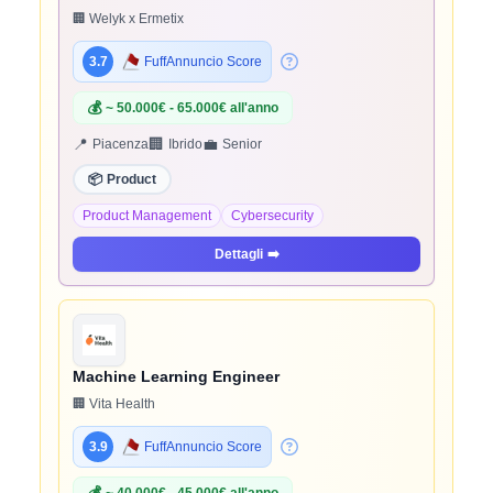
🏢 Welyk x Ermetix
3.7
FuffAnnuncio Score
💰
~ 50.000€ - 65.000€ all'anno
📍
🏢
💼
Piacenza
Ibrido
Senior
📦
Product
Product Management
Cybersecurity
Dettagli
➡️
Machine Learning Engineer
🏢 Vita Health
3.9
FuffAnnuncio Score