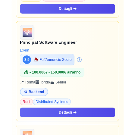
Dettagli
➡️
Principal Software Engineer
Exein
3.9
FuffAnnuncio Score
💰
~ 100.000€ - 150.000€ all'anno
📍
🏢
💼
Roma
Ibrido
Senior
⚙️
Backend
Rust
Distributed Systems
Dettagli
➡️