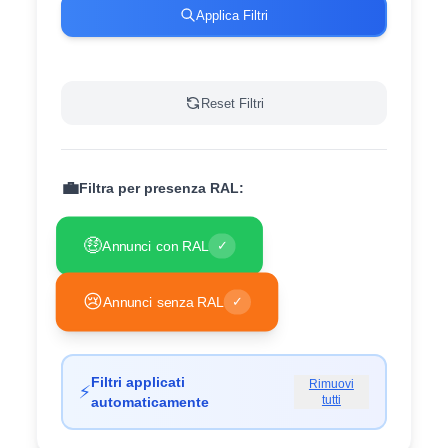
Applica Filtri
Reset Filtri
💼
Filtra per presenza RAL:
🤑
Annunci con RAL
✓
😢
Annunci senza RAL
✓
Filtri applicati
Rimuovi
⚡
tutti
automaticamente