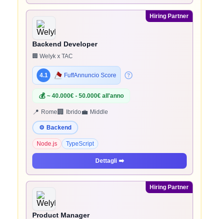
Hiring Partner
Backend Developer
🏢 Welyk x TAC
4.1
FuffAnnuncio Score
💰
~ 40.000€ - 50.000€ all'anno
📍
🏢
💼
Rome
Ibrido
Middle
⚙️
Backend
Node.js
TypeScript
Dettagli
➡️
Hiring Partner
Product Manager