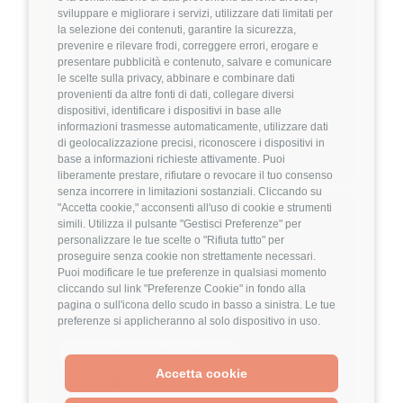
3.9
FuffAnnuncio Score
sviluppare e migliorare i servizi, utilizzare dati limitati per
la selezione dei contenuti, garantire la sicurezza,
💰
~ 38.000€ - 42.000€ all'anno
prevenire e rilevare frodi, correggere errori, erogare e
presentare pubblicità e contenuto, salvare e comunicare
🏢
💼
Full-Remote
Middle/Senior
le scelte sulla privacy, abbinare e combinare dati
provenienti da altre fonti di dati, collegare diversi
👔
Management
dispositivi, identificare i dispositivi in base alle
Project Management
IT Consulting
informazioni trasmesse automaticamente, utilizzare dati
di geolocalizzazione precisi, riconoscere i dispositivi in
Dettagli
➡️
base a informazioni richieste attivamente. Puoi
liberamente prestare, rifiutare o revocare il tuo consenso
senza incorrere in limitazioni sostanziali. Cliccando su
Hiring Partner
"Accetta cookie," acconsenti all'uso di cookie e strumenti
simili. Utilizza il pulsante "Gestisci Preferenze" per
personalizzare le tue scelte o "Rifiuta tutto" per
Senior AI Engineer
proseguire senza cookie non strettamente necessari.
Puoi modificare le tue preferenze in qualsiasi momento
🏢 Welyk x Talentware
cliccando sul link "Preferenze Cookie" in fondo alla
pagina o sull'icona dello scudo in basso a sinistra. Le tue
3.9
FuffAnnuncio Score
preferenze si applicheranno al solo dispositivo in uso.
💰
~ 65.000€ - 75.000€ all'anno
Accetta cookie
📍
🏢
💼
Milano
Ibrido
Senior