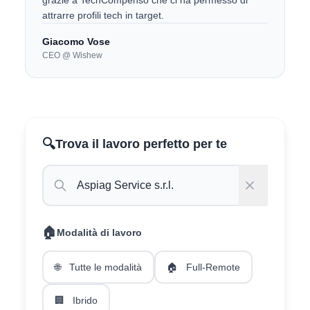
grazie a TechCompenso che ci ha permesso di
attrarre profili tech in target.
Giacomo Vose
CEO @ Wishew
🔍
Trova il lavoro perfetto per te
🏠
Modalità di lavoro
🌐
Tutte le modalità
🏠
Full-Remote
🏢
Ibrido