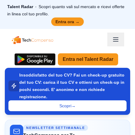
Talent Radar
Scopri quanto vali sul mercato e ricevi offerte
in linea col tuo profilo.
Entra ora
→
TechCompenso
Entra nel Talent Radar
Insoddisfatto del tuo CV? Fai un check-up gratuito
del tuo CV: carica il tuo CV e ottieni un check-up in
pochi secondi. E' anonimo e non richiede
registrazione.
Scopri
→
NEWSLETTER SETTIMANALE