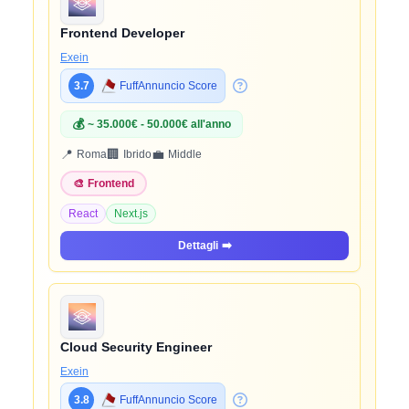
Frontend Developer
Exein
3.7
FuffAnnuncio Score
💰
~ 35.000€ - 50.000€ all'anno
📍
🏢
💼
Roma
Ibrido
Middle
🎨
Frontend
React
Next.js
Dettagli
➡️
Cloud Security Engineer
Exein
3.8
FuffAnnuncio Score