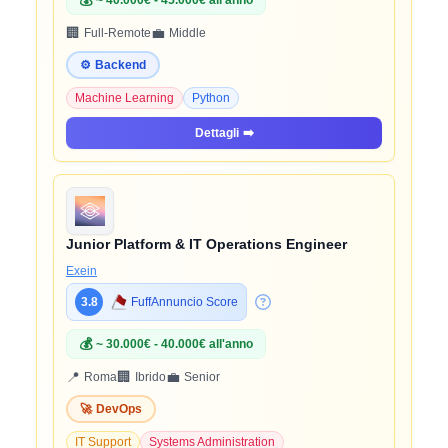
💰
~ 40.000€ - 45.000€ all'anno
🏢
💼
Full-Remote
Middle
⚙️
Backend
Machine Learning
Python
Dettagli
➡️
Junior Platform & IT Operations Engineer
Exein
3.8
FuffAnnuncio Score
💰
~ 30.000€ - 40.000€ all'anno
📍
🏢
💼
Roma
Ibrido
Senior
🚀
DevOps
IT Support
Systems Administration