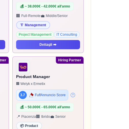
💰
~ 38.000€ - 42.000€ all'anno
🏢
💼
Full-Remote
Middle/Senior
👔
Management
Project Management
IT Consulting
Dettagli
➡️
tner
Hiring Partner
Product Manager
🏢 Welyk x Ermetix
3.7
FuffAnnuncio Score
💰
~ 50.000€ - 65.000€ all'anno
📍
🏢
💼
Piacenza
Ibrido
Senior
📦
Product