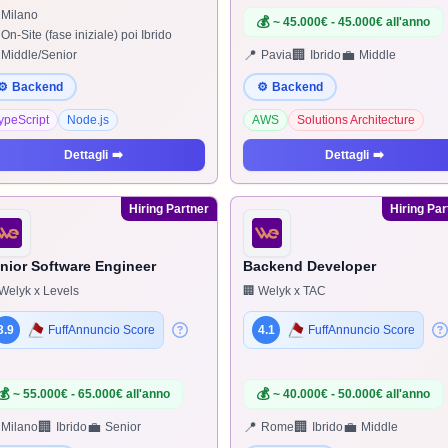
Milano
💰
~ 45.000€ - 45.000€ all'anno
On-Site (fase iniziale) poi Ibrido
📍
🏢
💼
Middle/Senior
Pavia
Ibrido
Middle
⚙️
Backend
⚙️
Backend
ypeScript
Node.js
AWS
Solutions Architecture
Dettagli
➡️
Dettagli
➡️
Hiring Partner
Hiring Par
nior Software Engineer
Backend Developer
Welyk x Levels
🏢 Welyk x TAC
3.9
FuffAnnuncio Score
4.1
FuffAnnuncio Score
💰
💰
~ 55.000€ - 65.000€ all'anno
~ 40.000€ - 50.000€ all'anno
🏢
💼
📍
🏢
💼
Milano
Ibrido
Senior
Rome
Ibrido
Middle