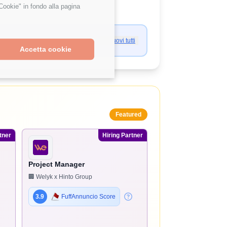
Cookie" in fondo alla pagina
Rimuovi tutti
Accetta cookie
Featured
tner
Hiring Partner
Project Manager
🏢 Welyk x Hinto Group
3.9
FuffAnnuncio Score