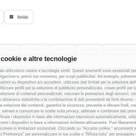
🏢
Ibrido
Backend
🔧
Fullstack
📱
Mobile
🚀
DevOps
📊
DataScience
 cookie e altre tecnologie
nance
👔
Management
🔍
Other
te utilizziamo cookie e tecnologie simili. Questi strumenti sono essenziali per 
navigazione e, previo tuo consenso, per scopi pubblicitari. Ad esempio, potremmo 
azioni su dispositivo e/o accedervi, utilizzare dati limitati per la selezione della
tilizzare profili per la selezione di pubblicità personalizzata, creare profili per
Applica Filtri
a selezione di contenuti personalizzati, misurare le prestazioni degli annunci, mi
 attraverso statistiche o la combinazione di dati provenienti da fonti diverse, 
r la selezione dei contenuti, garantire la sicurezza, prevenire e rilevare frodi, co
 salvare e comunicare le scelte sulla privacy, abbinare e combinare dati proveni
tificare i dispositivi in base alle informazioni trasmesse automaticamente, utili
cere i dispositivi in base a informazioni richieste attivamente. Puoi liberamente
orrere in limitazioni sostanziali. Cliccando su "Accetta cookie," acconsenti a
isci Preferenze" per personalizzare le tue scelte o "Rifiuta tutto" per proseguir
 senza RAL
✓