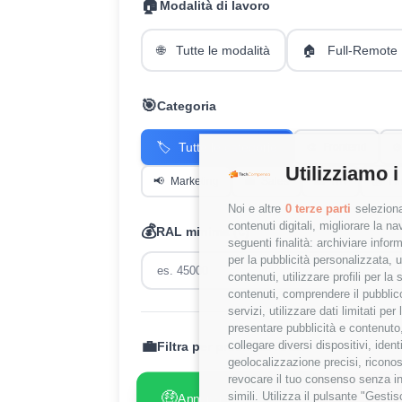
🏠
Modalità di lavoro
🌐
Tutte le modalità
🏠
Full-Remote
🎯
Categoria
🏷️
Tutte le categorie
🎨
Frontend
⚙️
Utilizziamo i
📢
Marketing
💼
Sales
👥
HR
💰
Fi
Noi e altre
0 terze parti
seleziona
contenuti digitali, migliorare la 
💰
RAL minima (€)
seguenti finalità: archiviare inform
per la pubblicità personalizzata, u
contenuti, utilizzare profili per l
contenuti, comprendere il pubblico
servizi, utilizzare dati limitati pe
presentare pubblicità e contenuto,
💼
collegare diversi dispositivi, iden
Filtra per presenza RAL:
geolocalizzazione precisi, riconos
revocare il tuo consenso senza inc
🤑
😢
simili. Utilizza il pulsante "Gest
Annunci con RAL
Annunci
✓