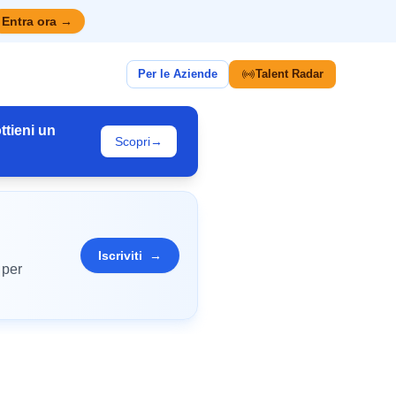
Entra ora
→
Per le Aziende
Talent Radar
ttieni un
Scopri
→
Iscriviti
→
 per