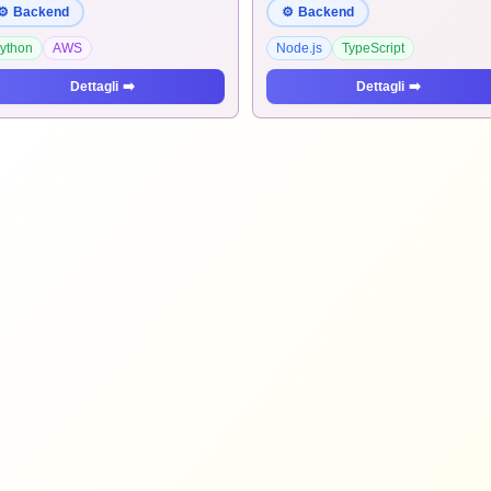
⚙️
Backend
⚙️
Backend
ython
AWS
Node.js
TypeScript
Dettagli
➡️
Dettagli
➡️