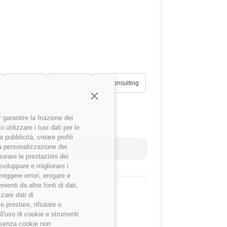
✨
Design
📦
Product
🚀
Consulting
Continua senza accettare
garantire la fruizione dei
utilizzare i tuoi dati per le
 pubblicità, creare profili
 la personalizzazione dei
Reset Filtri
surare le prestazioni dei
sviluppare e migliorare i
rreggere errori, erogare e
enti da altre fonti di dati,
zzare dati di
 prestare, rifiutare o
ll'uso di cookie e strumenti
e senza cookie non