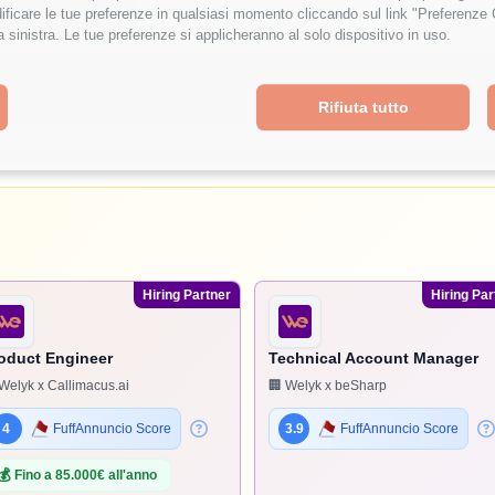
ficare le tue preferenze in qualsiasi momento cliccando sul link "Preferenze 
a sinistra. Le tue preferenze si applicheranno al solo dispositivo in uso.
Rifiuta tutto
Hiring Partner
Hiring Par
oduct Engineer
Technical Account Manager
Welyk x Callimacus.ai
🏢 Welyk x beSharp
4
FuffAnnuncio Score
3.9
FuffAnnuncio Score
💰
Fino a 85.000€ all'anno