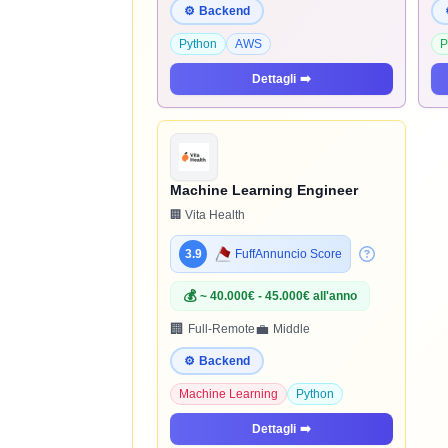
⚙️
Backend
Python
AWS
P
Dettagli
➡️
Machine Learning Engineer
🏢 Vita Health
3.9
FuffAnnuncio Score
💰
~ 40.000€ - 45.000€ all'anno
🏢
💼
Full-Remote
Middle
⚙️
Backend
Machine Learning
Python
Dettagli
➡️