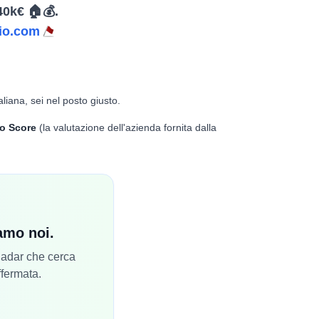
40k€ 🏠💰.
io.com
aliana, sei nel posto giusto.
o Score
(la valutazione dell'azienda fornita dalla
iamo noi.
 Radar che cerca
ffermata.