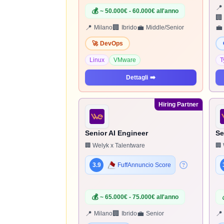
📍
💰
~ 50.000€ - 60.000€ all'anno
🏢
📍
🏢
💼
💼
Milano
Ibrido
Middle/Senior
🚀
DevOps
Linux
VMware
T
Dettagli
➡️
Hiring Partner
Senior AI Engineer
Se
🏢 Welyk x Talentware
🏢 
3.9
FuffAnnuncio Score
💰
~ 65.000€ - 75.000€ all'anno
📍
🏢
💼
📍
Milano
Ibrido
Senior