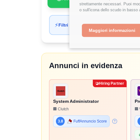
strettamente necessari. Puoi modi
o sull'icona dello scudo in basso 
⚡
Filtri applicati automaticamente
Maggiori informazioni
Annunci in evidenza
🤝
Hiring Partner
System Administrator
Pr
🏢 Clutch
🏢 
3.8
FuffAnnuncio Score