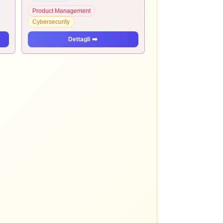
Product Management
Cybersecurity
Dettagli
➡️