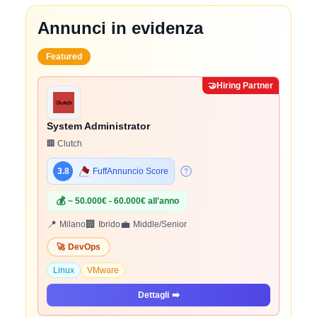
Annunci in evidenza
Featured
🤝
Hiring Partner
System Administrator
🏢 Clutch
3.8
FuffAnnuncio Score
💰
~ 50.000€ - 60.000€ all'anno
📍
🏢
💼
Milano
Ibrido
Middle/Senior
🚀
DevOps
Linux
VMware
Dettagli
➡️