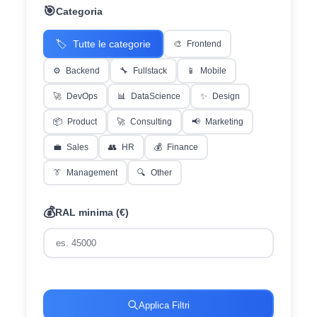
🎯
Categoria
🏷️
Tutte le categorie
🎨
Frontend
⚙️
Backend
🔧
Fullstack
📱
Mobile
🚀
DevOps
📊
DataScience
✨
Design
📦
Product
🚀
Consulting
📢
Marketing
💼
Sales
👥
HR
💰
Finance
👔
Management
🔍
Other
💰
RAL minima (€)
Applica Filtri