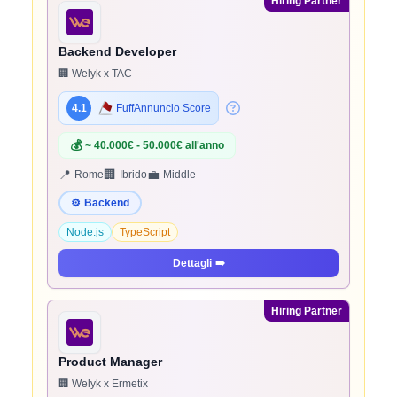
Hiring Partner
Backend Developer
🏢 Welyk x TAC
4.1
FuffAnnuncio Score
💰
~ 40.000€ - 50.000€ all'anno
📍
🏢
💼
Rome
Ibrido
Middle
⚙️
Backend
Node.js
TypeScript
Dettagli
➡️
Hiring Partner
Product Manager
🏢 Welyk x Ermetix