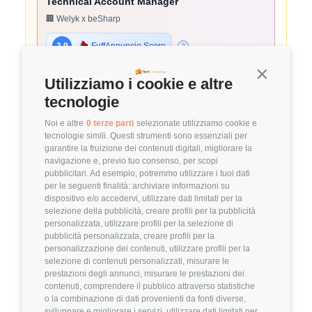
Technical Account Manager
🏢 Welyk x beSharp
3.9
FuffAnnuncio Score
Continua s
💰
~ 45.000€ - 45.000€ all'anno
Utilizziamo i cookie e altre
📍
🏢
💼
Pavia
Ibrido
Middle
tecnologie
⚙️
Backend
Noi e altre
0 terze parti
selezionate utilizziamo cookie e
tecnologie simili. Questi strumenti sono essenziali per
AWS
Solutions Architecture
garantire la fruizione dei contenuti digitali, migliorare la
navigazione e, previo tuo consenso, per scopi
Dettagli
➡️
pubblicitari. Ad esempio, potremmo utilizzare i tuoi dati
per le seguenti finalità: archiviare informazioni su
dispositivo e/o accedervi, utilizzare dati limitati per la
Hiring Partner
selezione della pubblicità, creare profili per la pubblicità
personalizzata, utilizzare profili per la selezione di
pubblicità personalizzata, creare profili per la
Project Manager
personalizzazione dei contenuti, utilizzare profili per la
selezione di contenuti personalizzati, misurare le
🏢 Welyk x Hinto Group
prestazioni degli annunci, misurare le prestazioni dei
contenuti, comprendere il pubblico attraverso statistiche
3.9
FuffAnnuncio Score
o la combinazione di dati provenienti da fonti diverse,
sviluppare e migliorare i servizi, utilizzare dati limitati per