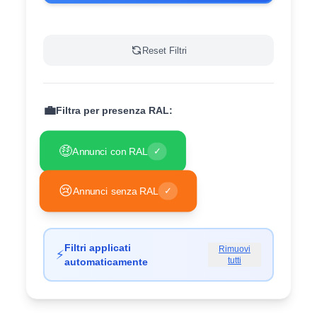
Reset Filtri
💼
Filtra per presenza RAL:
🤑
Annunci con RAL
✓
😢
Annunci senza RAL
✓
Filtri applicati
Rimuovi
⚡
tutti
automaticamente