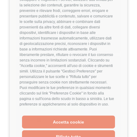
💰
~ 38.000€ - 42.000€ all'anno
la selezione dei contenuti, garantire la sicurezza,
prevenire e rilevare frodi, correggere errori, erogare e
🏢
💼
Full-Remote
Middle/Senior
presentare pubblicità e contenuto, salvare e comunicare
le scelte sulla privacy, abbinare e combinare dati
👔
Management
provenienti da altre fonti di dati, collegare diversi
dispositivi, identificare i dispositivi in base alle
Project Management
IT Consulting
informazioni trasmesse automaticamente, utilizzare dati
Dettagli
➡️
di geolocalizzazione precisi, riconoscere i dispositivi in
base a informazioni richieste attivamente. Puoi
liberamente prestare, rifiutare o revocare il tuo consenso
Hiring Partner
senza incorrere in limitazioni sostanziali. Cliccando su
"Accetta cookie," acconsenti all'uso di cookie e strumenti
simili. Utilizza il pulsante "Gestisci Preferenze" per
personalizzare le tue scelte o "Rifiuta tutto" per
Senior AI Engineer
proseguire senza cookie non strettamente necessari.
🏢 Welyk x Talentware
Puoi modificare le tue preferenze in qualsiasi momento
cliccando sul link "Preferenze Cookie" in fondo alla
3.9
FuffAnnuncio Score
pagina o sull'icona dello scudo in basso a sinistra. Le tue
preferenze si applicheranno al solo dispositivo in uso.
💰
~ 65.000€ - 75.000€ all'anno
📍
🏢
💼
Milano
Ibrido
Senior
Accetta cookie
⚙️
Backend
Rifiuta tutto