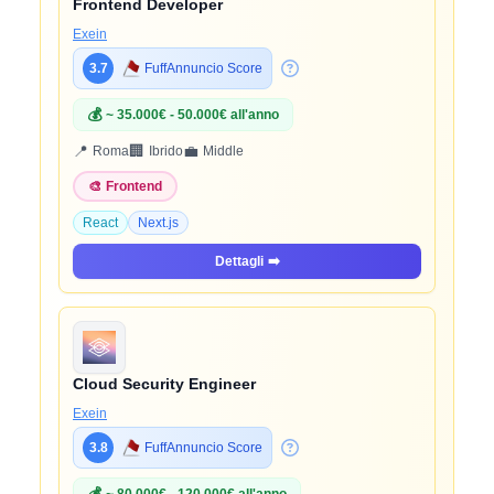
Frontend Developer
Exein
3.7
FuffAnnuncio Score
💰
~ 35.000€ - 50.000€ all'anno
📍
🏢
💼
Roma
Ibrido
Middle
🎨
Frontend
React
Next.js
Dettagli
➡️
Cloud Security Engineer
Exein
3.8
FuffAnnuncio Score