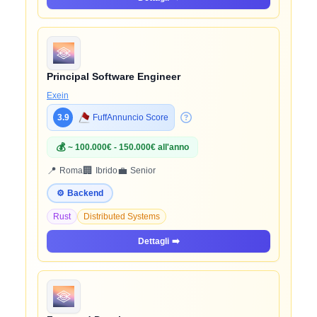
Principal Software Engineer
Exein
3.9
FuffAnnuncio Score
💰
~ 100.000€ - 150.000€ all'anno
📍
🏢
💼
Roma
Ibrido
Senior
⚙️
Backend
Rust
Distributed Systems
Dettagli
➡️