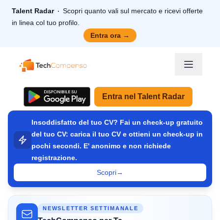
Talent Radar
Scopri quanto vali sul mercato e ricevi offerte
in linea col tuo profilo.
Entra ora
→
TechCompenso
Entra nel Talent Radar
Insoddisfatto del tuo CV? Fai un check-up gratuito
del tuo CV: carica il tuo CV e ottieni un check-up in
pochi secondi. E' anonimo e non richiede
registrazione.
Scopri
→
NEWSLETTER SETTIMANALE