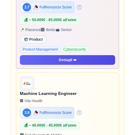
3.7
FuffAnnuncio Score
💰
~ 50.000€ - 65.000€ all'anno
📍
🏢
💼
Piacenza
Ibrido
Senior
📦
Product
Product Management
Cybersecurity
Dettagli
➡️
Machine Learning Engineer
🏢 Vita Health
3.9
FuffAnnuncio Score
💰
~ 40.000€ - 45.000€ all'anno