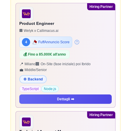
Hiring Partner
Product Engineer
🏢 Welyk x Callimacus.ai
4
FuffAnnuncio Score
💰
Fino a 85.000€ all'anno
📍
🏢
Milano
On-Site (fase iniziale) poi Ibrido
💼
Middle/Senior
⚙️
Backend
TypeScript
Node.js
Dettagli
➡️
Hiring Partner