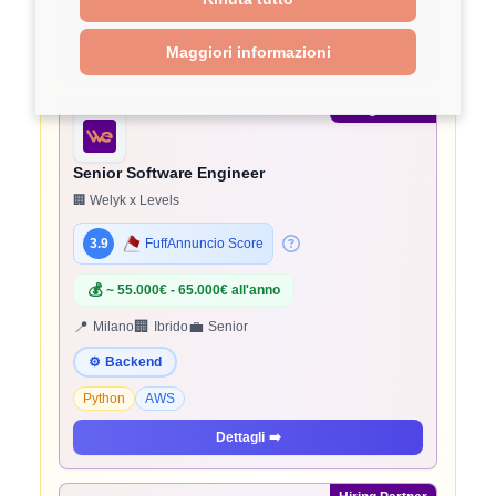
Python
AWS
Dettagli
➡️
Maggiori informazioni
Hiring Partner
Senior Software Engineer
🏢 Welyk x Levels
3.9
FuffAnnuncio Score
💰
~ 55.000€ - 65.000€ all'anno
📍
🏢
💼
Milano
Ibrido
Senior
⚙️
Backend
Python
AWS
Dettagli
➡️