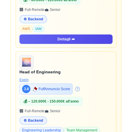
💰
~ 80.000€ - 120.000€ all'anno
🏢
💼
Full-Remote
Senior
⚙️
Backend
AWS
IAM
Dettagli
➡️
Head of Engineering
Exein
3.8
FuffAnnuncio Score
💰
~ 120.000€ - 150.000€ all'anno
🏢
💼
Full-Remote
Senior
⚙️
Backend
Engineering Leadership
Team Management