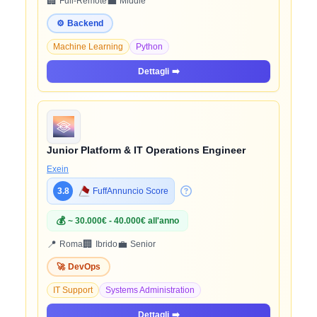
🏢
💼
Full-Remote
Middle
⚙️
Backend
Machine Learning
Python
Dettagli
➡️
Junior Platform & IT Operations Engineer
Exein
3.8
FuffAnnuncio Score
💰
~ 30.000€ - 40.000€ all'anno
📍
🏢
💼
Roma
Ibrido
Senior
🚀
DevOps
IT Support
Systems Administration
Dettagli
➡️