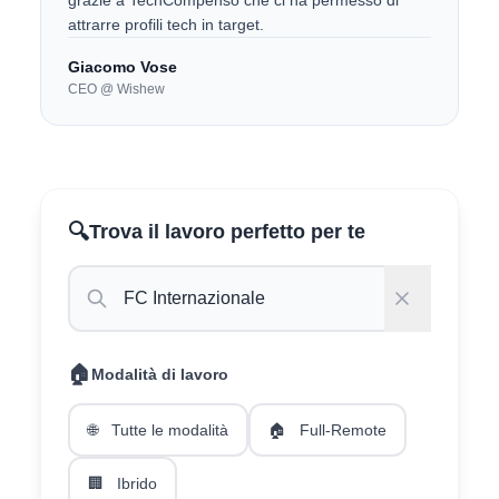
grazie a TechCompenso che ci ha permesso di
attrarre profili tech in target.
Giacomo Vose
CEO @ Wishew
🔍
Trova il lavoro perfetto per te
🏠
Modalità di lavoro
🌐
Tutte le modalità
🏠
Full-Remote
🏢
Ibrido