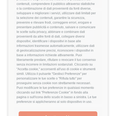
Dettagli
➡️
contenuti, comprendere il pubblico attraverso statistiche
o la combinazione di dati provenienti da fonti diverse,
sviluppare e migliorare i servizi, utilizzare dati limitati per
Hiring Partner
la selezione dei contenuti, garantire la sicurezza,
prevenire e rilevare frodi, correggere errori, erogare e
presentare pubblicità e contenuto, salvare e comunicare
Product Engineer
le scelte sulla privacy, abbinare e combinare dati
🏢 Welyk x Callimacus.ai
provenienti da altre fonti di dati, collegare diversi
dispositivi, identificare i dispositivi in base alle
4
FuffAnnuncio Score
informazioni trasmesse automaticamente, utilizzare dati
di geolocalizzazione precisi, riconoscere i dispositivi in
base a informazioni richieste attivamente. Puoi
💰
Fino a 85.000€ all'anno
liberamente prestare, rifiutare o revocare il tuo consenso
senza incorrere in limitazioni sostanziali. Cliccando su
📍
🏢
Milano
On-Site (fase iniziale) poi Ibrido
"Accetta cookie," acconsenti all'uso di cookie e strumenti
💼
Middle/Senior
simili. Utilizza il pulsante "Gestisci Preferenze" per
⚙️
Backend
personalizzare le tue scelte o "Rifiuta tutto" per
proseguire senza cookie non strettamente necessari.
TypeScript
Node.js
Puoi modificare le tue preferenze in qualsiasi momento
cliccando sul link "Preferenze Cookie" in fondo alla
Dettagli
➡️
pagina o sull'icona dello scudo in basso a sinistra. Le tue
preferenze si applicheranno al solo dispositivo in uso.
Hiring Partner