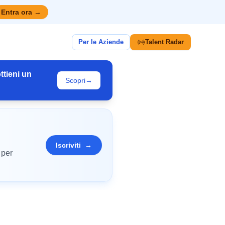
Entra ora
→
Per le Aziende
Talent Radar
ttieni un
Scopri
→
Iscriviti
→
 per