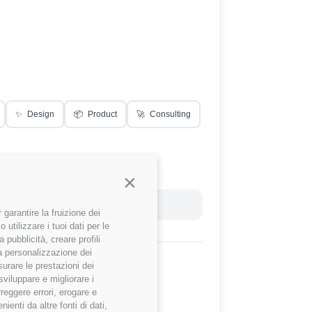
✨
Design
📦
Product
🚀
Consulting
Continua senza accettare
Reset Filtri
garantire la fruizione dei
utilizzare i tuoi dati per le
 pubblicità, creare profili
 la personalizzazione dei
surare le prestazioni dei
sviluppare e migliorare i
rreggere errori, erogare e
enti da altre fonti di dati,