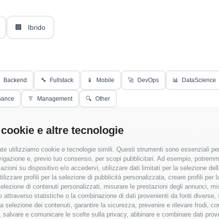
🏢
Ibrido
Backend
🔧
Fullstack
📱
Mobile
🚀
DevOps
📊
DataScience
nance
👔
Management
🔍
Other
 cookie e altre tecnologie
Applica Filtri
te utilizziamo cookie e tecnologie simili. Questi strumenti sono essenziali per 
navigazione e, previo tuo consenso, per scopi pubblicitari. Ad esempio, potremmo 
azioni su dispositivo e/o accedervi, utilizzare dati limitati per la selezione della
tilizzare profili per la selezione di pubblicità personalizzata, creare profili per
a selezione di contenuti personalizzati, misurare le prestazioni degli annunci, mi
 attraverso statistiche o la combinazione di dati provenienti da fonti diverse, 
r la selezione dei contenuti, garantire la sicurezza, prevenire e rilevare frodi, co
 salvare e comunicare le scelte sulla privacy, abbinare e combinare dati proveni
 senza RAL
✓