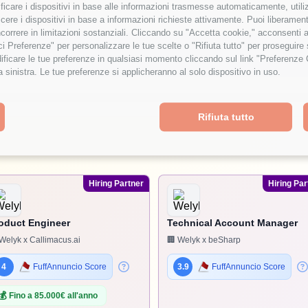
tificare i dispositivi in base alle informazioni trasmesse automaticamente, utili
cere i dispositivi in base a informazioni richieste attivamente. Puoi liberamente
orrere in limitazioni sostanziali. Cliccando su "Accetta cookie," acconsenti a
isci Preferenze" per personalizzare le tue scelte o "Rifiuta tutto" per proseguir
ficare le tue preferenze in qualsiasi momento cliccando sul link "Preferenze 
a sinistra. Le tue preferenze si applicheranno al solo dispositivo in uso.
Rifiuta tutto
Hiring Partner
Hiring Par
oduct Engineer
Technical Account Manager
Welyk x Callimacus.ai
🏢 Welyk x beSharp
4
FuffAnnuncio Score
3.9
FuffAnnuncio Score
💰
Fino a 85.000€ all'anno