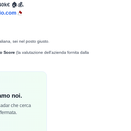
40k€ 🏠💰.
io.com
aliana, sei nel posto giusto.
o Score
(la valutazione dell'azienda fornita dalla
iamo noi.
 Radar che cerca
ffermata.