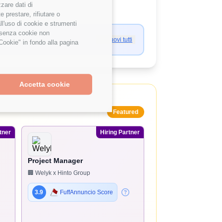
zzare dati di
 prestare, rifiutare o
ll'uso di cookie e strumenti
e senza cookie non
Rimuovi tutti
Cookie" in fondo alla pagina
Accetta cookie
Featured
tner
Hiring Partner
Project Manager
🏢 Welyk x Hinto Group
3.9
FuffAnnuncio Score