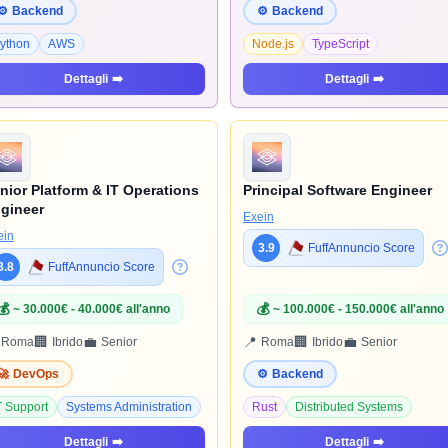
⚙️
Backend
⚙️
Backend
ython
AWS
Node.js
TypeScript
Dettagli
➡️
Dettagli
➡️
nior Platform & IT Operations
Principal Software Engineer
gineer
Exein
ein
3.9
FuffAnnuncio Score
3.8
FuffAnnuncio Score
💰
💰
~ 30.000€ - 40.000€ all'anno
~ 100.000€ - 150.000€ all'anno
🏢
💼
📍
🏢
💼
Roma
Ibrido
Senior
Roma
Ibrido
Senior
🚀
DevOps
⚙️
Backend
T Support
Systems Administration
Rust
Distributed Systems
Dettagli
➡️
Dettagli
➡️