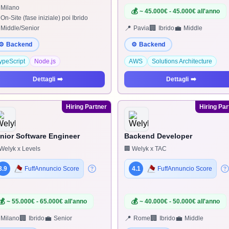
Milano
💰
~ 45.000€ - 45.000€ all'anno
On-Site (fase iniziale) poi Ibrido
📍
🏢
💼
Middle/Senior
Pavia
Ibrido
Middle
⚙️
Backend
⚙️
Backend
ypeScript
Node.js
AWS
Solutions Architecture
Dettagli
➡️
Dettagli
➡️
Hiring Partner
Hiring Par
nior Software Engineer
Backend Developer
Welyk x Levels
🏢 Welyk x TAC
3.9
FuffAnnuncio Score
4.1
FuffAnnuncio Score
💰
💰
~ 55.000€ - 65.000€ all'anno
~ 40.000€ - 50.000€ all'anno
🏢
💼
📍
🏢
💼
Milano
Ibrido
Senior
Rome
Ibrido
Middle