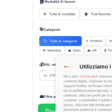
🏠
Modalità di lavoro
🌐
Tutte le modalità
🏠
Full-Remote
🎯
Categoria
🏷️
Tutte le categorie
🎨
Frontend
⚙️
📢
Marketing
💼
Sales
👥
HR
💰
Fi
💰
RAL minima (€)
Utilizziamo i
Noi e altre
0 terze parti
seleziona
contenuti digitali, migliorare la 
seguenti finalità: archiviare inform
per la pubblicità personalizzata, u
contenuti, utilizzare profili per l
💼
Filtra per presenza RAL:
contenuti, comprendere il pubblico
servizi, utilizzare dati limitati pe
presentare pubblicità e contenuto,
🤑
😢
Annunci con RAL
Annunci
✓