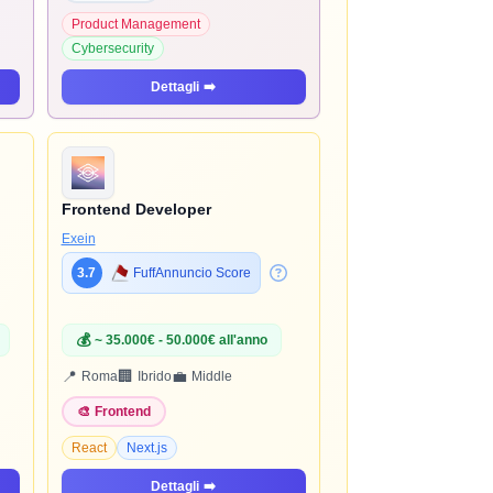
Product Management
Cybersecurity
Dettagli
➡️
Frontend Developer
Exein
3.7
FuffAnnuncio Score
💰
~ 35.000€ - 50.000€ all'anno
📍
🏢
💼
Roma
Ibrido
Middle
🎨
Frontend
React
Next.js
Dettagli
➡️