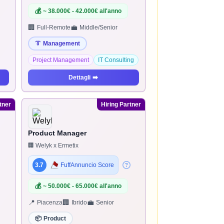
💰
~ 38.000€ - 42.000€ all'anno
🏢
💼
Full-Remote
Middle/Senior
👔
Management
Project Management
IT Consulting
Dettagli
➡️
tner
Hiring Partner
Product Manager
🏢 Welyk x Ermetix
3.7
FuffAnnuncio Score
💰
~ 50.000€ - 65.000€ all'anno
📍
🏢
💼
Piacenza
Ibrido
Senior
📦
Product