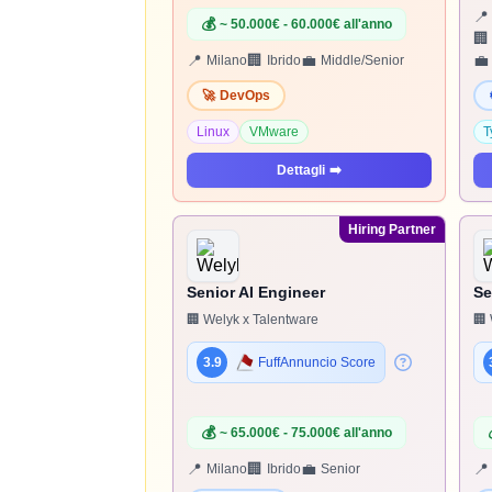
📍
💰
~ 50.000€ - 60.000€ all'anno
🏢
📍
🏢
💼
💼
Milano
Ibrido
Middle/Senior
🚀
DevOps
Linux
VMware
T
Dettagli
➡️
Hiring Partner
Senior AI Engineer
Se
🏢 Welyk x Talentware
🏢 
3.9
FuffAnnuncio Score
💰
~ 65.000€ - 75.000€ all'anno
📍
🏢
💼
📍
Milano
Ibrido
Senior