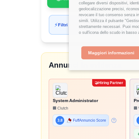
collegare diversi dispositivi, iden
geolocalizzazione precisi, riconos
revocare il tuo consenso senza inc
simili. Utilizza il pulsante "Gest
⚡
Filtri applicati automaticamente
strettamente necessari. Puoi modi
o sull'icona dello scudo in basso 
Maggiori informazioni
Annunci in evidenza
🤝
Hiring Partner
System Administrator
Pr
🏢 Clutch
🏢 
3.8
FuffAnnuncio Score