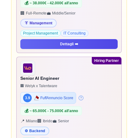
💰
~ 38.000€ - 42.000€ all'anno
🏢
💼
Full-Remote
Middle/Senior
👔
Management
Project Management
IT Consulting
Dettagli
➡️
Hiring Partner
Senior AI Engineer
🏢 Welyk x Talentware
3.9
FuffAnnuncio Score
💰
~ 65.000€ - 75.000€ all'anno
📍
🏢
💼
Milano
Ibrido
Senior
⚙️
Backend