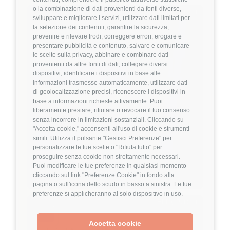
o la combinazione di dati provenienti da fonti diverse,
Hiring Partner
sviluppare e migliorare i servizi, utilizzare dati limitati per
la selezione dei contenuti, garantire la sicurezza,
prevenire e rilevare frodi, correggere errori, erogare e
Product Engineer
presentare pubblicità e contenuto, salvare e comunicare
🏢 Welyk x Callimacus.ai
le scelte sulla privacy, abbinare e combinare dati
provenienti da altre fonti di dati, collegare diversi
dispositivi, identificare i dispositivi in base alle
4
FuffAnnuncio Score
informazioni trasmesse automaticamente, utilizzare dati
di geolocalizzazione precisi, riconoscere i dispositivi in
💰
Fino a 85.000€ all'anno
base a informazioni richieste attivamente. Puoi
liberamente prestare, rifiutare o revocare il tuo consenso
📍
🏢
Milano
On-Site (fase iniziale) poi Ibrido
senza incorrere in limitazioni sostanziali. Cliccando su
💼
Middle/Senior
"Accetta cookie," acconsenti all'uso di cookie e strumenti
simili. Utilizza il pulsante "Gestisci Preferenze" per
⚙️
Backend
personalizzare le tue scelte o "Rifiuta tutto" per
TypeScript
Node.js
proseguire senza cookie non strettamente necessari.
Puoi modificare le tue preferenze in qualsiasi momento
Dettagli
➡️
cliccando sul link "Preferenze Cookie" in fondo alla
pagina o sull'icona dello scudo in basso a sinistra. Le tue
preferenze si applicheranno al solo dispositivo in uso.
Hiring Partner
Accetta cookie