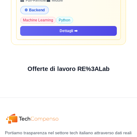
🏢
💼
Full-Remote
Middle
⚙️
Backend
Machine Learning
Python
Dettagli
➡️
Offerte di lavoro RE%3ALab
Portiamo trasparenza nel settore tech italiano attraverso dati reali