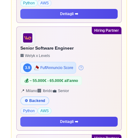
Python
AWS
Dettagli
➡️
Hiring Partner
Senior Software Engineer
🏢 Welyk x Levels
3.9
FuffAnnuncio Score
💰
~ 55.000€ - 65.000€ all'anno
📍
🏢
💼
Milano
Ibrido
Senior
⚙️
Backend
Python
AWS
Dettagli
➡️