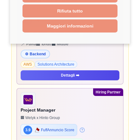
Technical Account Manager
🏢 Welyk x beSharp
Rifiuta tutto
3.9
FuffAnnuncio Score
Maggiori informazioni
💰
~ 45.000€ - 45.000€ all'anno
📍
🏢
💼
Pavia
Ibrido
Middle
⚙️
Backend
AWS
Solutions Architecture
Dettagli
➡️
Hiring Partner
Project Manager
🏢 Welyk x Hinto Group
3.9
FuffAnnuncio Score