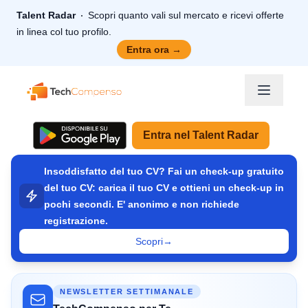
Talent Radar
Scopri quanto vali sul mercato e ricevi offerte
in linea col tuo profilo.
Entra ora
→
TechCompenso
Entra nel Talent Radar
Insoddisfatto del tuo CV? Fai un check-up gratuito
del tuo CV: carica il tuo CV e ottieni un check-up in
pochi secondi. E' anonimo e non richiede
registrazione.
Scopri
→
NEWSLETTER SETTIMANALE