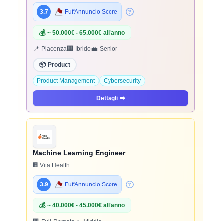
3.7
FuffAnnuncio Score
💰
~ 50.000€ - 65.000€ all'anno
📍
🏢
💼
Piacenza
Ibrido
Senior
📦
Product
Product Management
Cybersecurity
Dettagli
➡️
Machine Learning Engineer
🏢 Vita Health
3.9
FuffAnnuncio Score
💰
~ 40.000€ - 45.000€ all'anno