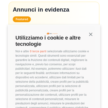
Annunci in evidenza
Featured
🤝
Hiring Partner
Continua s
Utilizziamo i cookie e altre
System Administrator
tecnologie
🏢 Clutch
Noi e altre
0 terze parti
selezionate utilizziamo cookie e
tecnologie simili. Questi strumenti sono essenziali per
3.8
FuffAnnuncio Score
garantire la fruizione dei contenuti digitali, migliorare la
navigazione e, previo tuo consenso, per scopi
💰
~ 50.000€ - 60.000€ all'anno
pubblicitari. Ad esempio, potremmo utilizzare i tuoi dati
per le seguenti finalità: archiviare informazioni su
📍
🏢
💼
Milano
Ibrido
Middle/Senior
dispositivo e/o accedervi, utilizzare dati limitati per la
selezione della pubblicità, creare profili per la pubblicità
🚀
DevOps
personalizzata, utilizzare profili per la selezione di
pubblicità personalizzata, creare profili per la
Linux
VMware
personalizzazione dei contenuti, utilizzare profili per la
selezione di contenuti personalizzati, misurare le
Dettagli
➡️
prestazioni degli annunci, misurare le prestazioni dei
contenuti, comprendere il pubblico attraverso statistiche