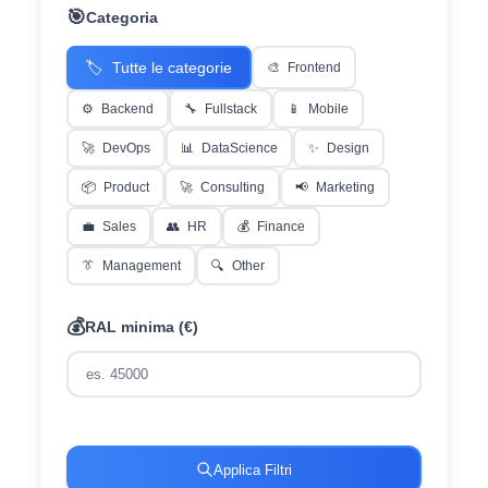
🎯
Categoria
🏷️
Tutte le categorie
🎨
Frontend
⚙️
Backend
🔧
Fullstack
📱
Mobile
🚀
DevOps
📊
DataScience
✨
Design
📦
Product
🚀
Consulting
📢
Marketing
💼
Sales
👥
HR
💰
Finance
👔
Management
🔍
Other
💰
RAL minima (€)
Applica Filtri