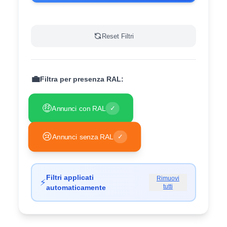
Reset Filtri
💼
Filtra per presenza RAL:
🤑
Annunci con RAL
✓
😢
Annunci senza RAL
✓
Filtri applicati
Rimuovi
⚡
tutti
automaticamente