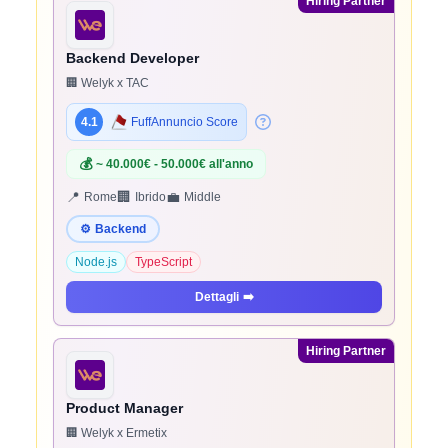
Hiring Partner
Backend Developer
🏢 Welyk x TAC
4.1
FuffAnnuncio Score
💰
~ 40.000€ - 50.000€ all'anno
📍
🏢
💼
Rome
Ibrido
Middle
⚙️
Backend
Node.js
TypeScript
Dettagli
➡️
Hiring Partner
Product Manager
🏢 Welyk x Ermetix