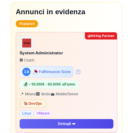
Annunci in evidenza
Featured
🤝
Hiring Partner
System Administrator
🏢 Clutch
3.8
FuffAnnuncio Score
💰
~ 50.000€ - 60.000€ all'anno
📍
🏢
💼
Milano
Ibrido
Middle/Senior
🚀
DevOps
Linux
VMware
Dettagli
➡️