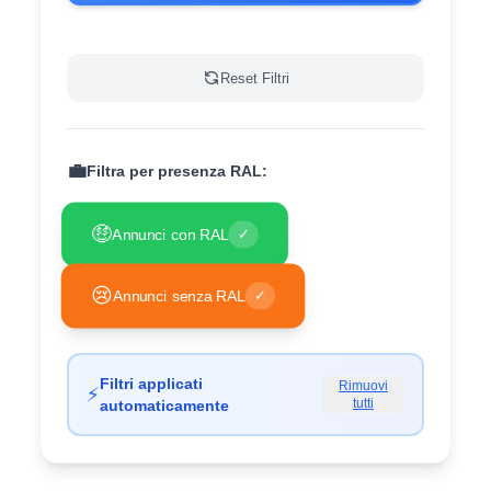
Reset Filtri
💼
Filtra per presenza RAL:
🤑
Annunci con RAL
✓
😢
Annunci senza RAL
✓
Filtri applicati
Rimuovi
⚡
tutti
automaticamente