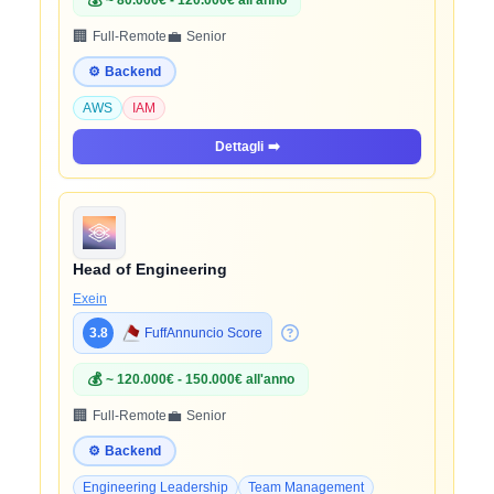
💰
~ 80.000€ - 120.000€ all'anno
🏢
💼
Full-Remote
Senior
⚙️
Backend
AWS
IAM
Dettagli
➡️
Head of Engineering
Exein
3.8
FuffAnnuncio Score
💰
~ 120.000€ - 150.000€ all'anno
🏢
💼
Full-Remote
Senior
⚙️
Backend
Engineering Leadership
Team Management