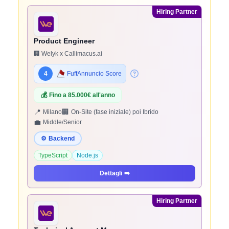
Hiring Partner
Product Engineer
🏢 Welyk x Callimacus.ai
4
FuffAnnuncio Score
💰
Fino a 85.000€ all'anno
📍
🏢
Milano
On-Site (fase iniziale) poi Ibrido
💼
Middle/Senior
⚙️
Backend
TypeScript
Node.js
Dettagli
➡️
Hiring Partner