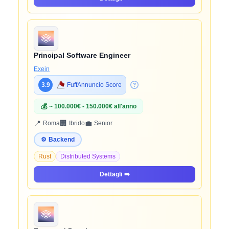
Principal Software Engineer
Exein
3.9
FuffAnnuncio Score
💰
~ 100.000€ - 150.000€ all'anno
📍
🏢
💼
Roma
Ibrido
Senior
⚙️
Backend
Rust
Distributed Systems
Dettagli
➡️