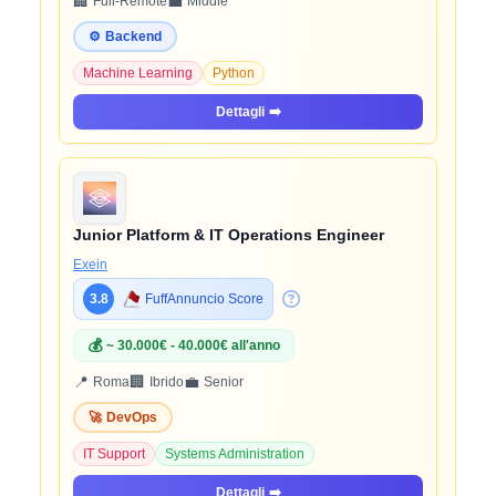
🏢
💼
Full-Remote
Middle
⚙️
Backend
Machine Learning
Python
Dettagli
➡️
Junior Platform & IT Operations Engineer
Exein
3.8
FuffAnnuncio Score
💰
~ 30.000€ - 40.000€ all'anno
📍
🏢
💼
Roma
Ibrido
Senior
🚀
DevOps
IT Support
Systems Administration
Dettagli
➡️