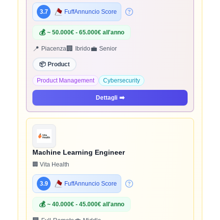
3.7
FuffAnnuncio Score
💰
~ 50.000€ - 65.000€ all'anno
📍
🏢
💼
Piacenza
Ibrido
Senior
📦
Product
Product Management
Cybersecurity
Dettagli
➡️
Machine Learning Engineer
🏢 Vita Health
3.9
FuffAnnuncio Score
💰
~ 40.000€ - 45.000€ all'anno