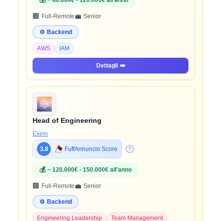
💰
~ 80.000€ - 120.000€ all'anno
🏢
💼
Full-Remote
Senior
⚙️
Backend
AWS
IAM
Dettagli
➡️
Head of Engineering
Exein
3.8
FuffAnnuncio Score
💰
~ 120.000€ - 150.000€ all'anno
🏢
💼
Full-Remote
Senior
⚙️
Backend
Engineering Leadership
Team Management