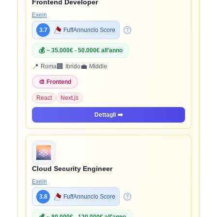
Frontend Developer
Exein
3.7
FuffAnnuncio Score
💰
~ 35.000€ - 50.000€ all'anno
📍
🏢
💼
Roma
Ibrido
Middle
🎨
Frontend
React
Next.js
Dettagli
➡️
Cloud Security Engineer
Exein
3.8
FuffAnnuncio Score