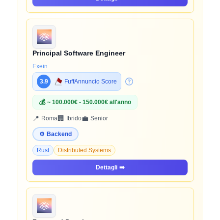
Principal Software Engineer
Exein
3.9
FuffAnnuncio Score
💰
~ 100.000€ - 150.000€ all'anno
📍
🏢
💼
Roma
Ibrido
Senior
⚙️
Backend
Rust
Distributed Systems
Dettagli
➡️