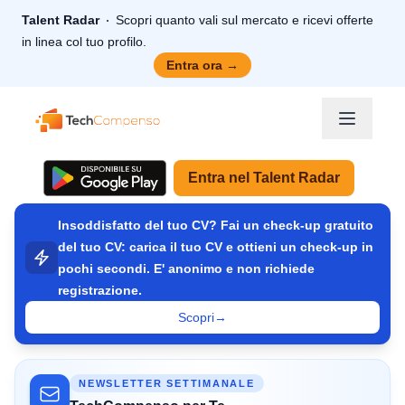
Talent Radar
Scopri quanto vali sul mercato e ricevi offerte
in linea col tuo profilo.
Entra ora
→
TechCompenso
Entra nel Talent Radar
Insoddisfatto del tuo CV? Fai un check-up gratuito
del tuo CV: carica il tuo CV e ottieni un check-up in
pochi secondi. E' anonimo e non richiede
registrazione.
Scopri
→
NEWSLETTER SETTIMANALE