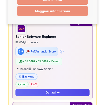
Python
AWS
Dettagli
➡️
Maggiori informazioni
Hiring Partner
Senior Software Engineer
🏢 Welyk x Levels
3.9
FuffAnnuncio Score
💰
~ 55.000€ - 65.000€ all'anno
📍
🏢
💼
Milano
Ibrido
Senior
⚙️
Backend
Python
AWS
Dettagli
➡️