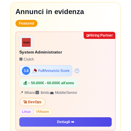
Annunci in evidenza
Featured
🤝
Hiring Partner
System Administrator
🏢 Clutch
3.8
FuffAnnuncio Score
💰
~ 50.000€ - 60.000€ all'anno
📍
🏢
💼
Milano
Ibrido
Middle/Senior
🚀
DevOps
Linux
VMware
Dettagli
➡️