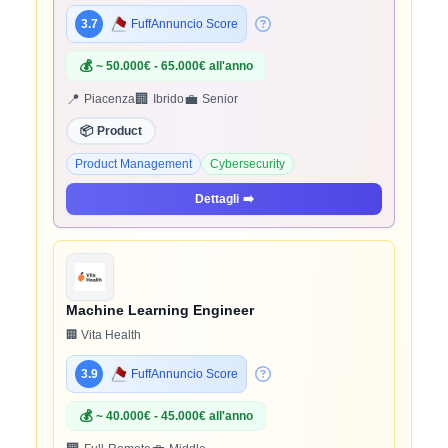
3.7
FuffAnnuncio Score
💰
~ 50.000€ - 65.000€ all'anno
📍
🏢
💼
Piacenza
Ibrido
Senior
📦
Product
Product Management
Cybersecurity
Dettagli
➡️
Machine Learning Engineer
🏢 Vita Health
3.9
FuffAnnuncio Score
💰
~ 40.000€ - 45.000€ all'anno