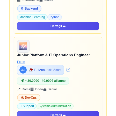
🏢
💼
Full-Remote
Middle
⚙️
Backend
Machine Learning
Python
Dettagli
➡️
Junior Platform & IT Operations Engineer
Exein
3.8
FuffAnnuncio Score
💰
~ 30.000€ - 40.000€ all'anno
📍
🏢
💼
Roma
Ibrido
Senior
🚀
DevOps
IT Support
Systems Administration
Dettagli
➡️