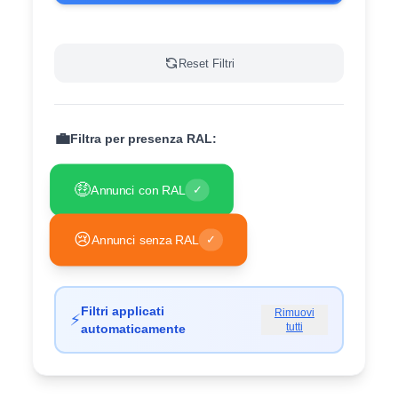
Reset Filtri
💼
Filtra per presenza RAL:
🤑
Annunci con RAL
✓
😢
Annunci senza RAL
✓
Filtri applicati
Rimuovi
⚡
tutti
automaticamente