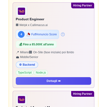
Hiring Partner
Product Engineer
🏢 Welyk x Callimacus.ai
4
FuffAnnuncio Score
💰
Fino a 85.000€ all'anno
📍
🏢
Milano
On-Site (fase iniziale) poi Ibrido
💼
Middle/Senior
⚙️
Backend
TypeScript
Node.js
Dettagli
➡️
Hiring Partner