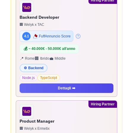
Hiring Partner
Backend Developer
🏢 Welyk x TAC
4.1
FuffAnnuncio Score
💰
~ 40.000€ - 50.000€ all'anno
📍
🏢
💼
Rome
Ibrido
Middle
⚙️
Backend
Node.js
TypeScript
Dettagli
➡️
Hiring Partner
Product Manager
🏢 Welyk x Ermetix