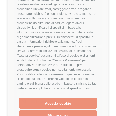
💰
~ 38.000€ - 42.000€ all'anno
la selezione dei contenuti, garantire la sicurezza,
prevenire e rilevare frodi, correggere errori, erogare e
🏢
💼
Full-Remote
Middle/Senior
presentare pubblicità e contenuto, salvare e comunicare
le scelte sulla privacy, abbinare e combinare dati
👔
Management
provenienti da altre fonti di dati, collegare diversi
dispositivi, identificare i dispositivi in base alle
Project Management
IT Consulting
informazioni trasmesse automaticamente, utilizzare dati
Dettagli
➡️
di geolocalizzazione precisi, riconoscere i dispositivi in
base a informazioni richieste attivamente. Puoi
liberamente prestare, rifiutare o revocare il tuo consenso
Hiring Partner
senza incorrere in limitazioni sostanziali. Cliccando su
"Accetta cookie," acconsenti all'uso di cookie e strumenti
simili. Utilizza il pulsante "Gestisci Preferenze" per
personalizzare le tue scelte o "Rifiuta tutto" per
Senior AI Engineer
proseguire senza cookie non strettamente necessari.
🏢 Welyk x Talentware
Puoi modificare le tue preferenze in qualsiasi momento
cliccando sul link "Preferenze Cookie" in fondo alla
3.9
FuffAnnuncio Score
pagina o sull'icona dello scudo in basso a sinistra. Le tue
preferenze si applicheranno al solo dispositivo in uso.
💰
~ 65.000€ - 75.000€ all'anno
📍
🏢
💼
Milano
Ibrido
Senior
Accetta cookie
⚙️
Backend
Rifiuta tutto