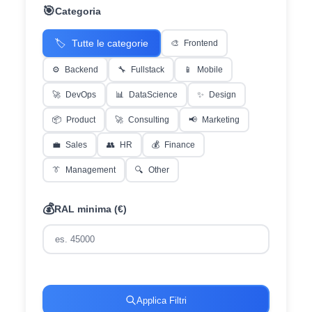
🎯
Categoria
🏷️
Tutte le categorie
🎨
Frontend
⚙️
Backend
🔧
Fullstack
📱
Mobile
🚀
DevOps
📊
DataScience
✨
Design
📦
Product
🚀
Consulting
📢
Marketing
💼
Sales
👥
HR
💰
Finance
👔
Management
🔍
Other
💰
RAL minima (€)
Applica Filtri