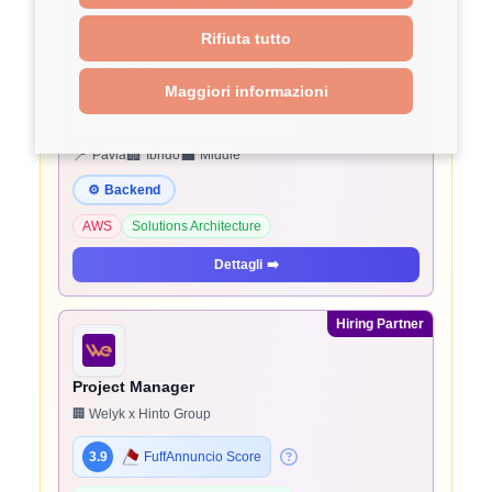
Technical Account Manager
🏢 Welyk x beSharp
Rifiuta tutto
3.9
FuffAnnuncio Score
Maggiori informazioni
💰
~ 45.000€ - 45.000€ all'anno
📍
🏢
💼
Pavia
Ibrido
Middle
⚙️
Backend
AWS
Solutions Architecture
Dettagli
➡️
Hiring Partner
Project Manager
🏢 Welyk x Hinto Group
3.9
FuffAnnuncio Score