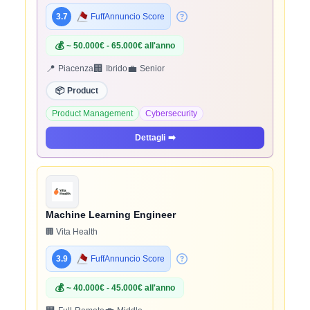
3.7
FuffAnnuncio Score
💰
~ 50.000€ - 65.000€ all'anno
📍
🏢
💼
Piacenza
Ibrido
Senior
📦
Product
Product Management
Cybersecurity
Dettagli
➡️
Machine Learning Engineer
🏢 Vita Health
3.9
FuffAnnuncio Score
💰
~ 40.000€ - 45.000€ all'anno