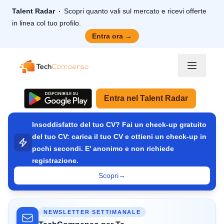
Talent Radar
Scopri quanto vali sul mercato e ricevi offerte
in linea col tuo profilo.
Entra ora
→
TechCompenso
Entra nel Talent Radar
Insoddisfatto del tuo CV? Fai un check-up gratuito
del tuo CV: carica il tuo CV e ottieni un check-up in
pochi secondi. E' anonimo e non richiede
registrazione.
Scopri
→
NEWSLETTER SETTIMANALE