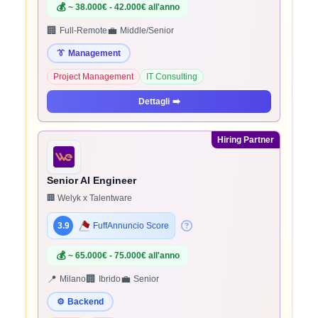
💰
~ 38.000€ - 42.000€ all'anno
🏢
💼
Full-Remote
Middle/Senior
👔
Management
Project Management
IT Consulting
Dettagli
➡️
Hiring Partner
Senior AI Engineer
🏢 Welyk x Talentware
3.9
FuffAnnuncio Score
💰
~ 65.000€ - 75.000€ all'anno
📍
🏢
💼
Milano
Ibrido
Senior
⚙️
Backend