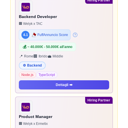
Hiring Partner
Backend Developer
🏢 Welyk x TAC
4.1
FuffAnnuncio Score
💰
~ 40.000€ - 50.000€ all'anno
📍
🏢
💼
Rome
Ibrido
Middle
⚙️
Backend
Node.js
TypeScript
Dettagli
➡️
Hiring Partner
Product Manager
🏢 Welyk x Ermetix