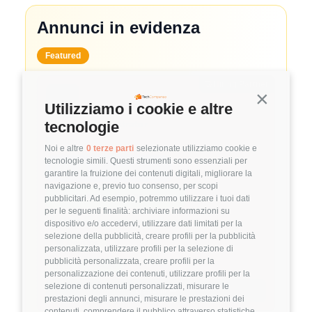
Annunci in evidenza
Featured
🤝
Hiring Partner
Continua s
Utilizziamo i cookie e altre
System Administrator
tecnologie
🏢 Clutch
Noi e altre
0 terze parti
selezionate utilizziamo cookie e
tecnologie simili. Questi strumenti sono essenziali per
3.8
FuffAnnuncio Score
garantire la fruizione dei contenuti digitali, migliorare la
navigazione e, previo tuo consenso, per scopi
💰
~ 50.000€ - 60.000€ all'anno
pubblicitari. Ad esempio, potremmo utilizzare i tuoi dati
per le seguenti finalità: archiviare informazioni su
📍
🏢
💼
Milano
Ibrido
Middle/Senior
dispositivo e/o accedervi, utilizzare dati limitati per la
selezione della pubblicità, creare profili per la pubblicità
🚀
DevOps
personalizzata, utilizzare profili per la selezione di
pubblicità personalizzata, creare profili per la
Linux
VMware
personalizzazione dei contenuti, utilizzare profili per la
selezione di contenuti personalizzati, misurare le
Dettagli
➡️
prestazioni degli annunci, misurare le prestazioni dei
contenuti, comprendere il pubblico attraverso statistiche