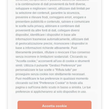
o la combinazione di dati provenienti da fonti diverse,
Hiring Partner
sviluppare e migliorare i servizi, utilizzare dati limitati per
la selezione dei contenuti, garantire la sicurezza,
prevenire e rilevare frodi, correggere errori, erogare e
Product Engineer
presentare pubblicità e contenuto, salvare e comunicare
🏢 Welyk x Callimacus.ai
le scelte sulla privacy, abbinare e combinare dati
provenienti da altre fonti di dati, collegare diversi
dispositivi, identificare i dispositivi in base alle
4
FuffAnnuncio Score
informazioni trasmesse automaticamente, utilizzare dati
di geolocalizzazione precisi, riconoscere i dispositivi in
💰
Fino a 85.000€ all'anno
base a informazioni richieste attivamente. Puoi
liberamente prestare, rifiutare o revocare il tuo consenso
📍
🏢
Milano
On-Site (fase iniziale) poi Ibrido
senza incorrere in limitazioni sostanziali. Cliccando su
💼
Middle/Senior
"Accetta cookie," acconsenti all'uso di cookie e strumenti
simili. Utilizza il pulsante "Gestisci Preferenze" per
⚙️
Backend
personalizzare le tue scelte o "Rifiuta tutto" per
TypeScript
Node.js
proseguire senza cookie non strettamente necessari.
Puoi modificare le tue preferenze in qualsiasi momento
Dettagli
➡️
cliccando sul link "Preferenze Cookie" in fondo alla
pagina o sull'icona dello scudo in basso a sinistra. Le tue
preferenze si applicheranno al solo dispositivo in uso.
Hiring Partner
Accetta cookie