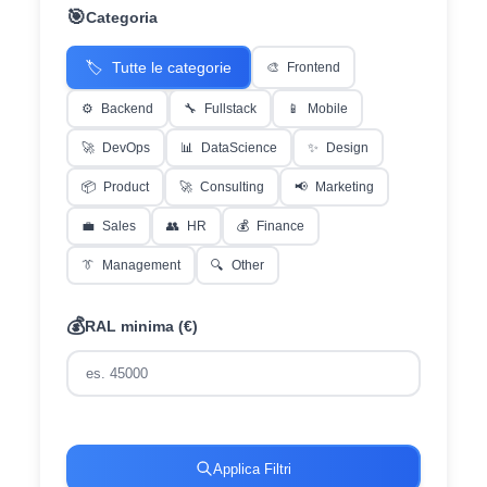
🎯
Categoria
🏷️
Tutte le categorie
🎨
Frontend
⚙️
Backend
🔧
Fullstack
📱
Mobile
🚀
DevOps
📊
DataScience
✨
Design
📦
Product
🚀
Consulting
📢
Marketing
💼
Sales
👥
HR
💰
Finance
👔
Management
🔍
Other
💰
RAL minima (€)
Applica Filtri