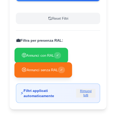
Reset Filtri
💼
Filtra per presenza RAL:
🤑
Annunci con RAL
✓
😢
Annunci senza RAL
✓
Filtri applicati
Rimuovi
⚡
tutti
automaticamente