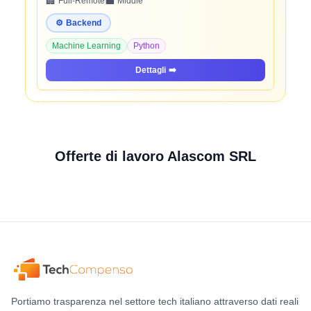
🏢
💼
Full-Remote
Middle
⚙️
Backend
Machine Learning
Python
Dettagli
➡️
Offerte di lavoro Alascom SRL
Portiamo trasparenza nel settore tech italiano attraverso dati reali