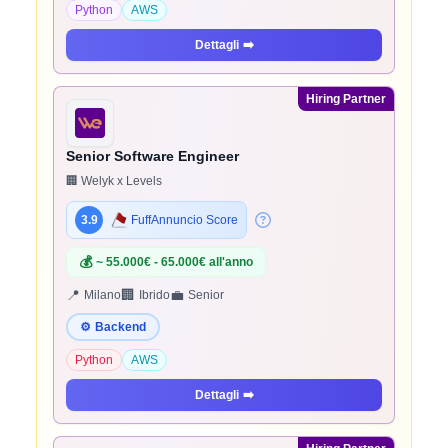
Python
AWS
Dettagli
➡️
Hiring Partner
Senior Software Engineer
🏢 Welyk x Levels
3.9
FuffAnnuncio Score
💰
~ 55.000€ - 65.000€ all'anno
📍
🏢
💼
Milano
Ibrido
Senior
⚙️
Backend
Python
AWS
Dettagli
➡️