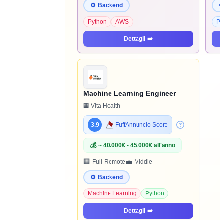
⚙️
Backend
Python
AWS
P
Dettagli
➡️
Machine Learning Engineer
🏢 Vita Health
3.9
FuffAnnuncio Score
💰
~ 40.000€ - 45.000€ all'anno
🏢
💼
Full-Remote
Middle
⚙️
Backend
Machine Learning
Python
Dettagli
➡️