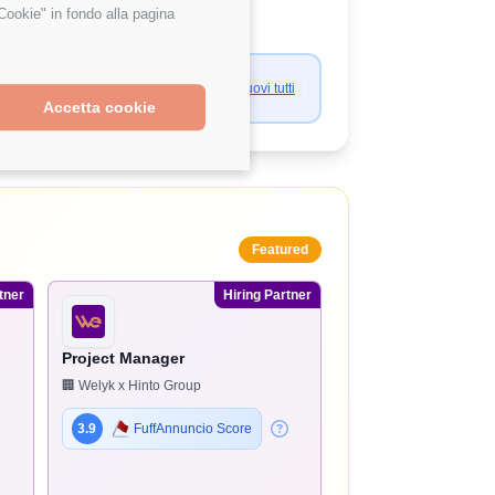
Cookie" in fondo alla pagina
Rimuovi tutti
Accetta cookie
Featured
tner
Hiring Partner
Project Manager
🏢 Welyk x Hinto Group
3.9
FuffAnnuncio Score