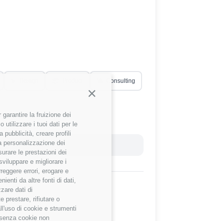
✨
Design
📦
Product
🚀
Consulting
Continua senza accettare
garantire la fruizione dei
utilizzare i tuoi dati per le
 pubblicità, creare profili
 la personalizzazione dei
Reset Filtri
surare le prestazioni dei
sviluppare e migliorare i
rreggere errori, erogare e
enti da altre fonti di dati,
zzare dati di
 prestare, rifiutare o
ll'uso di cookie e strumenti
e senza cookie non