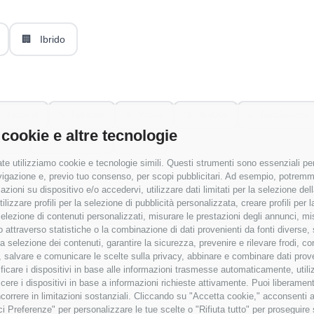
🏢
Ibrido
Backend
🔧
Fullstack
📱
Mobile
🚀
DevOps
📊
DataScience
 cookie e altre tecnologie
nance
👔
Management
🔍
Other
te utilizziamo cookie e tecnologie simili. Questi strumenti sono essenziali per 
navigazione e, previo tuo consenso, per scopi pubblicitari. Ad esempio, potremmo 
azioni su dispositivo e/o accedervi, utilizzare dati limitati per la selezione della
tilizzare profili per la selezione di pubblicità personalizzata, creare profili per
Applica Filtri
a selezione di contenuti personalizzati, misurare le prestazioni degli annunci, mi
 attraverso statistiche o la combinazione di dati provenienti da fonti diverse, 
r la selezione dei contenuti, garantire la sicurezza, prevenire e rilevare frodi, co
 salvare e comunicare le scelte sulla privacy, abbinare e combinare dati proveni
tificare i dispositivi in base alle informazioni trasmesse automaticamente, utili
cere i dispositivi in base a informazioni richieste attivamente. Puoi liberamente
orrere in limitazioni sostanziali. Cliccando su "Accetta cookie," acconsenti a
isci Preferenze" per personalizzare le tue scelte o "Rifiuta tutto" per proseguir
 senza RAL
✓