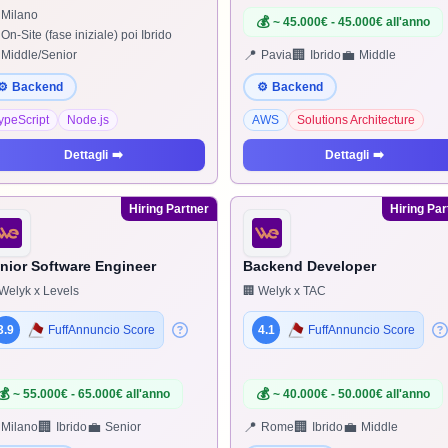
Milano
💰
~ 45.000€ - 45.000€ all'anno
On-Site (fase iniziale) poi Ibrido
📍
🏢
💼
Middle/Senior
Pavia
Ibrido
Middle
⚙️
Backend
⚙️
Backend
ypeScript
Node.js
AWS
Solutions Architecture
Dettagli
➡️
Dettagli
➡️
Hiring Partner
Hiring Par
nior Software Engineer
Backend Developer
Welyk x Levels
🏢 Welyk x TAC
3.9
FuffAnnuncio Score
4.1
FuffAnnuncio Score
💰
💰
~ 55.000€ - 65.000€ all'anno
~ 40.000€ - 50.000€ all'anno
🏢
💼
📍
🏢
💼
Milano
Ibrido
Senior
Rome
Ibrido
Middle