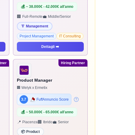
💰
~ 38.000€ - 42.000€ all'anno
🏢
💼
Full-Remote
Middle/Senior
👔
Management
Project Management
IT Consulting
Dettagli
➡️
tner
Hiring Partner
Product Manager
🏢 Welyk x Ermetix
3.7
FuffAnnuncio Score
💰
~ 50.000€ - 65.000€ all'anno
📍
🏢
💼
Piacenza
Ibrido
Senior
📦
Product