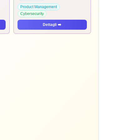
Product Management
Cybersecurity
Dettagli
➡️