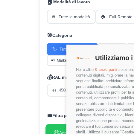
🏠
Modalità di lavoro
🌐
Tutte le modalità
🏠
Full-Remote
🎯
Categoria
🏷️
Tutte le categorie
🎨
Frontend
⚙️
Utilizziamo i
📢
Marketing
💼
Sales
👥
HR
💰
Fi
Noi e altre
0 terze parti
seleziona
contenuti digitali, migliorare la 
💰
RAL minima (€)
seguenti finalità: archiviare inform
per la pubblicità personalizzata, u
contenuti, utilizzare profili per l
contenuti, comprendere il pubblico
servizi, utilizzare dati limitati pe
presentare pubblicità e contenuto,
💼
collegare diversi dispositivi, iden
Filtra per presenza RAL:
geolocalizzazione precisi, riconos
revocare il tuo consenso senza inc
🤑
😢
simili. Utilizza il pulsante "Gest
Annunci con RAL
Annunci
✓