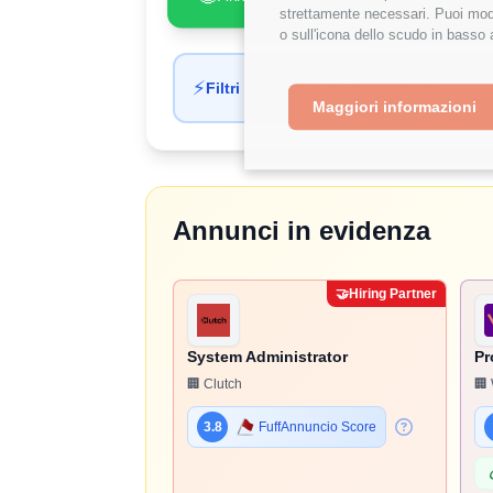
strettamente necessari. Puoi modi
o sull'icona dello scudo in basso 
⚡
Filtri applicati automaticamente
Maggiori informazioni
Annunci in evidenza
🤝
Hiring Partner
System Administrator
Pr
🏢 Clutch
🏢 
3.8
FuffAnnuncio Score