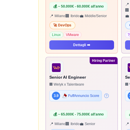
📍
💰
~ 50.000€ - 60.000€ all'anno
🏢
📍
🏢
💼
💼
Milano
Ibrido
Middle/Senior
🚀
DevOps
Linux
VMware
T
Dettagli
➡️
Hiring Partner
Senior AI Engineer
Se
🏢 Welyk x Talentware
🏢 
3.9
FuffAnnuncio Score
💰
~ 65.000€ - 75.000€ all'anno
📍
🏢
💼
📍
Milano
Ibrido
Senior