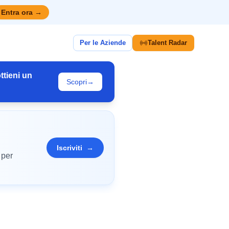
Entra ora
→
Per le Aziende
Talent Radar
ttieni un
Scopri
→
Iscriviti
→
 per