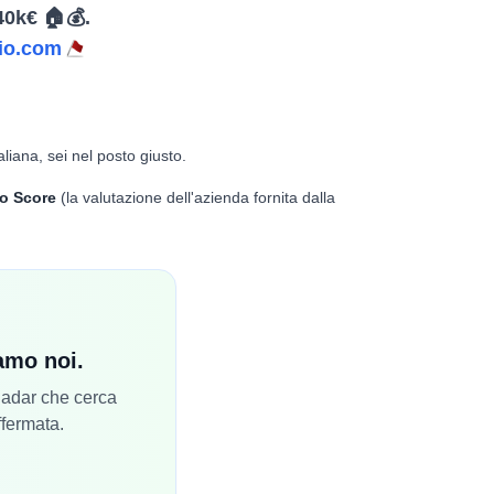
40k€ 🏠💰.
io.com
aliana, sei nel posto giusto.
o Score
(la valutazione dell'azienda fornita dalla
iamo noi.
 Radar che cerca
ffermata.