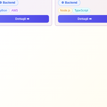
⚙️
Backend
⚙️
Backend
ython
AWS
Node.js
TypeScript
Dettagli
➡️
Dettagli
➡️