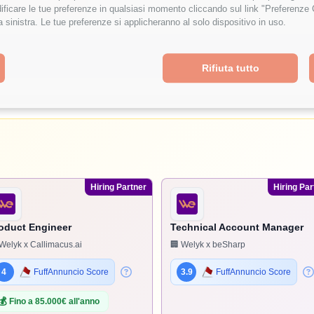
ficare le tue preferenze in qualsiasi momento cliccando sul link "Preferenze 
a sinistra. Le tue preferenze si applicheranno al solo dispositivo in uso.
Rifiuta tutto
Hiring Partner
Hiring Par
oduct Engineer
Technical Account Manager
Welyk x Callimacus.ai
🏢 Welyk x beSharp
4
FuffAnnuncio Score
3.9
FuffAnnuncio Score
💰
Fino a 85.000€ all'anno