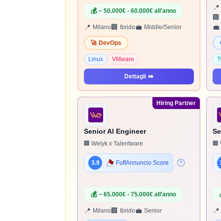
📍
💰
~ 50.000€ - 60.000€ all'anno
🏢
📍
🏢
💼
💼
Milano
Ibrido
Middle/Senior
🚀
DevOps
Linux
VMware
T
Dettagli
➡️
Hiring Partner
Senior AI Engineer
Se
🏢 Welyk x Talentware
🏢 
3.9
FuffAnnuncio Score
💰
~ 65.000€ - 75.000€ all'anno
📍
🏢
💼
📍
Milano
Ibrido
Senior