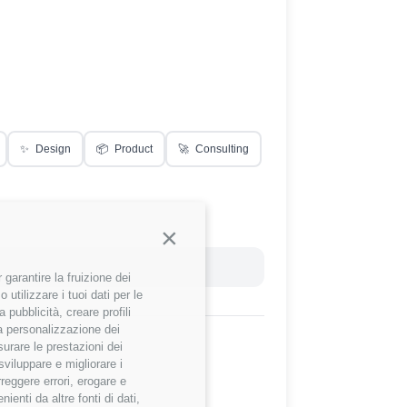
✨
Design
📦
Product
🚀
Consulting
Continua senza accettare
Reset Filtri
garantire la fruizione dei
utilizzare i tuoi dati per le
 pubblicità, creare profili
 la personalizzazione dei
surare le prestazioni dei
sviluppare e migliorare i
rreggere errori, erogare e
enti da altre fonti di dati,