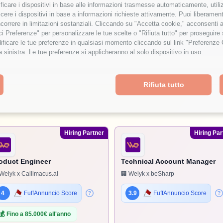
tificare i dispositivi in base alle informazioni trasmesse automaticamente, utili
cere i dispositivi in base a informazioni richieste attivamente. Puoi liberamente
orrere in limitazioni sostanziali. Cliccando su "Accetta cookie," acconsenti a
isci Preferenze" per personalizzare le tue scelte o "Rifiuta tutto" per proseguir
ficare le tue preferenze in qualsiasi momento cliccando sul link "Preferenze 
a sinistra. Le tue preferenze si applicheranno al solo dispositivo in uso.
Rifiuta tutto
Hiring Partner
Hiring Par
oduct Engineer
Technical Account Manager
Welyk x Callimacus.ai
🏢 Welyk x beSharp
4
FuffAnnuncio Score
3.9
FuffAnnuncio Score
💰
Fino a 85.000€ all'anno