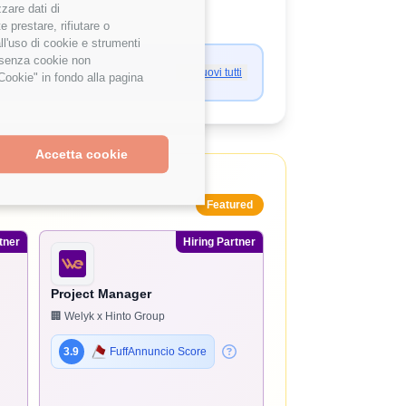
zzare dati di
 prestare, rifiutare o
ll'uso di cookie e strumenti
e senza cookie non
Rimuovi tutti
Cookie" in fondo alla pagina
Accetta cookie
Featured
tner
Hiring Partner
Project Manager
🏢 Welyk x Hinto Group
3.9
FuffAnnuncio Score