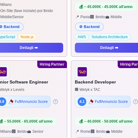
Milano
💰
~ 45.000€ - 45.000€ all'anno
On-Site (fase iniziale) poi Ibrido
📍
🏢
💼
Middle/Senior
Pavia
Ibrido
Middle
⚙️
Backend
⚙️
Backend
ypeScript
Node.js
AWS
Solutions Architecture
Dettagli
➡️
Dettagli
➡️
Hiring Partner
Hiring Par
nior Software Engineer
Backend Developer
Welyk x Levels
🏢 Welyk x TAC
3.9
FuffAnnuncio Score
4.1
FuffAnnuncio Score
💰
💰
~ 55.000€ - 65.000€ all'anno
~ 40.000€ - 50.000€ all'anno
🏢
💼
📍
🏢
💼
Milano
Ibrido
Senior
Rome
Ibrido
Middle