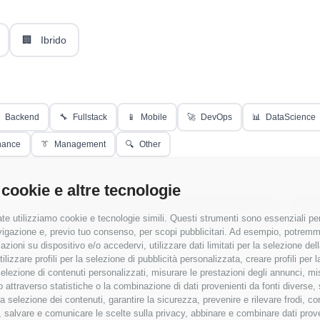
🏢
Ibrido
Backend
🔧
Fullstack
📱
Mobile
🚀
DevOps
📊
DataScience
nance
👔
Management
🔍
Other
 cookie e altre tecnologie
Applica Filtri
te utilizziamo cookie e tecnologie simili. Questi strumenti sono essenziali per 
navigazione e, previo tuo consenso, per scopi pubblicitari. Ad esempio, potremmo 
azioni su dispositivo e/o accedervi, utilizzare dati limitati per la selezione della
tilizzare profili per la selezione di pubblicità personalizzata, creare profili per
a selezione di contenuti personalizzati, misurare le prestazioni degli annunci, mi
 attraverso statistiche o la combinazione di dati provenienti da fonti diverse, 
r la selezione dei contenuti, garantire la sicurezza, prevenire e rilevare frodi, co
 salvare e comunicare le scelte sulla privacy, abbinare e combinare dati proveni
 senza RAL
✓