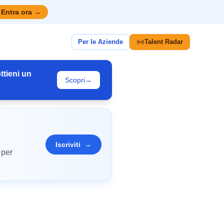
Entra ora
→
Per le Aziende
Talent Radar
ttieni un
Scopri
→
Iscriviti
→
 per