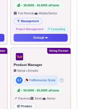
💰
~ 38.000€ - 42.000€ all'anno
🏢
💼
Full-Remote
Middle/Senior
👔
Management
Project Management
IT Consulting
Dettagli
➡️
tner
Hiring Partner
Product Manager
🏢 Welyk x Ermetix
3.7
FuffAnnuncio Score
💰
~ 50.000€ - 65.000€ all'anno
📍
🏢
💼
Piacenza
Ibrido
Senior
📦
Product