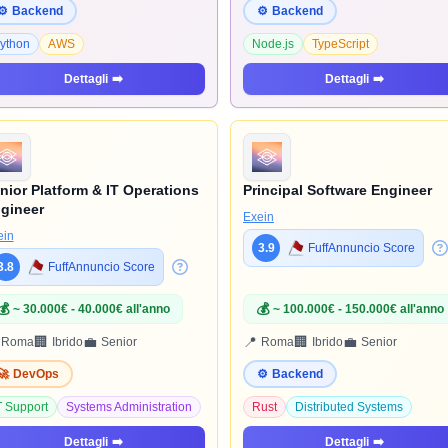
⚙️
Backend
⚙️
Backend
ython
AWS
Node.js
TypeScript
Dettagli
➡️
Dettagli
➡️
nior Platform & IT Operations
Principal Software Engineer
gineer
Exein
ein
3.9
FuffAnnuncio Score
3.8
FuffAnnuncio Score
💰
💰
~ 30.000€ - 40.000€ all'anno
~ 100.000€ - 150.000€ all'anno
🏢
💼
📍
🏢
💼
Roma
Ibrido
Senior
Roma
Ibrido
Senior
🚀
DevOps
⚙️
Backend
T Support
Systems Administration
Rust
Distributed Systems
Dettagli
➡️
Dettagli
➡️