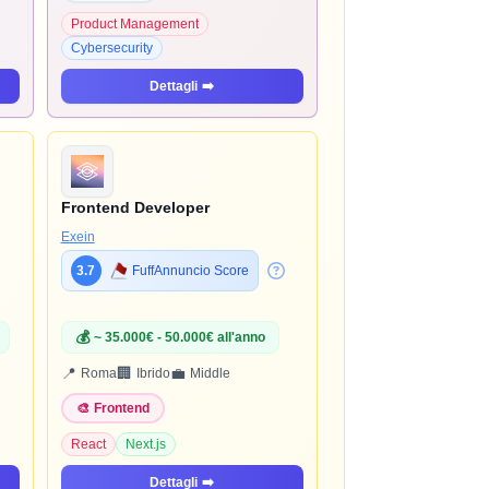
Product Management
Cybersecurity
Dettagli
➡️
Frontend Developer
Exein
3.7
FuffAnnuncio Score
💰
~ 35.000€ - 50.000€ all'anno
📍
🏢
💼
Roma
Ibrido
Middle
🎨
Frontend
React
Next.js
Dettagli
➡️