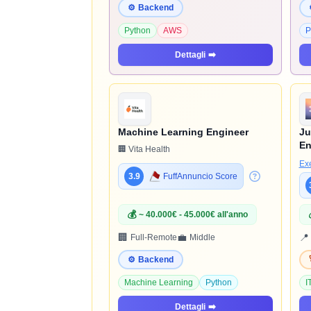
⚙️
Backend
Python
AWS
P
Dettagli
➡️
Machine Learning Engineer
Ju
En
🏢 Vita Health
Ex
3.9
FuffAnnuncio Score
💰
~ 40.000€ - 45.000€ all'anno
🏢
💼
📍
Full-Remote
Middle
⚙️
Backend
Machine Learning
Python
I
Dettagli
➡️