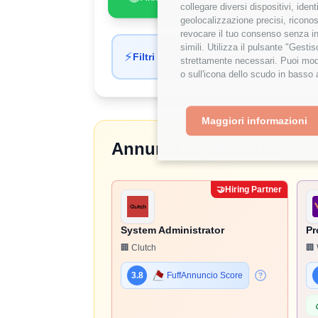
collegare diversi dispositivi, iden
geolocalizzazione precisi, riconos
revocare il tuo consenso senza inc
simili. Utilizza il pulsante "Gest
⚡
Filtri applicati automaticamente
strettamente necessari. Puoi modi
o sull'icona dello scudo in basso 
Maggiori informazioni
Annunci in evidenza
🤝
Hiring Partner
System Administrator
Pr
🏢 Clutch
🏢 
3.8
FuffAnnuncio Score