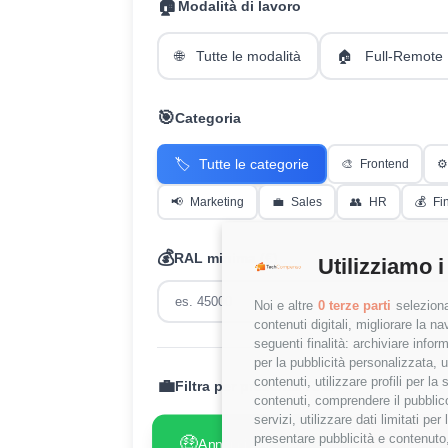
🏠
Modalità di lavoro
🌐
Tutte le modalità
🏠
Full-Remote
🎯
Categoria
🏷️
Tutte le categorie
🎨
Frontend
⚙️
📢
Marketing
💼
Sales
👥
HR
💰
Fi
💰
RAL minima (€)
Utilizziamo i
Noi e altre
0 terze parti
seleziona
contenuti digitali, migliorare la 
seguenti finalità: archiviare inform
per la pubblicità personalizzata, u
contenuti, utilizzare profili per l
💼
Filtra per presenza RAL:
contenuti, comprendere il pubblico
servizi, utilizzare dati limitati pe
presentare pubblicità e contenuto,
🤑
😢
Annunci con RAL
Annunci
✓