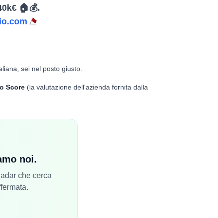
40k€ 🏠💰.
io.com
aliana, sei nel posto giusto.
o Score
(la valutazione dell'azienda fornita dalla
iamo noi.
 Radar che cerca
ffermata.