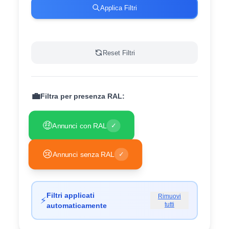
Applica Filtri
Reset Filtri
💼
Filtra per presenza RAL:
🤑
Annunci con RAL
✓
😢
Annunci senza RAL
✓
Filtri applicati
Rimuovi
⚡
tutti
automaticamente