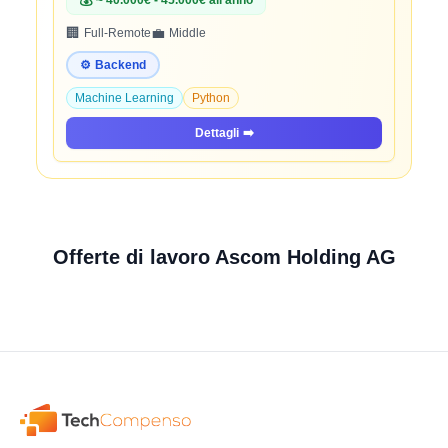
💰
~ 40.000€ - 45.000€ all'anno
🏢
💼
Full-Remote
Middle
⚙️
Backend
Machine Learning
Python
Dettagli
➡️
Offerte di lavoro Ascom Holding AG