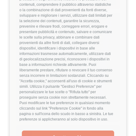
Dettagli
➡️
contenuti, comprendere il pubblico attraverso statistiche
o la combinazione di dati provenienti da fonti diverse,
sviluppare e migliorare i servizi, utilizzare dati limitati per
Hiring Partner
la selezione dei contenuti, garantire la sicurezza,
prevenire e rilevare frodi, correggere errori, erogare e
presentare pubblicità e contenuto, salvare e comunicare
Product Engineer
le scelte sulla privacy, abbinare e combinare dati
🏢 Welyk x Callimacus.ai
provenienti da altre fonti di dati, collegare diversi
dispositivi, identificare i dispositivi in base alle
4
FuffAnnuncio Score
informazioni trasmesse automaticamente, utilizzare dati
di geolocalizzazione precisi, riconoscere i dispositivi in
base a informazioni richieste attivamente. Puoi
💰
Fino a 85.000€ all'anno
liberamente prestare, rifiutare o revocare il tuo consenso
senza incorrere in limitazioni sostanziali. Cliccando su
📍
🏢
Milano
On-Site (fase iniziale) poi Ibrido
"Accetta cookie," acconsenti all'uso di cookie e strumenti
💼
Middle/Senior
simili. Utilizza il pulsante "Gestisci Preferenze" per
⚙️
Backend
personalizzare le tue scelte o "Rifiuta tutto" per
proseguire senza cookie non strettamente necessari.
TypeScript
Node.js
Puoi modificare le tue preferenze in qualsiasi momento
cliccando sul link "Preferenze Cookie" in fondo alla
Dettagli
➡️
pagina o sull'icona dello scudo in basso a sinistra. Le tue
preferenze si applicheranno al solo dispositivo in uso.
Hiring Partner