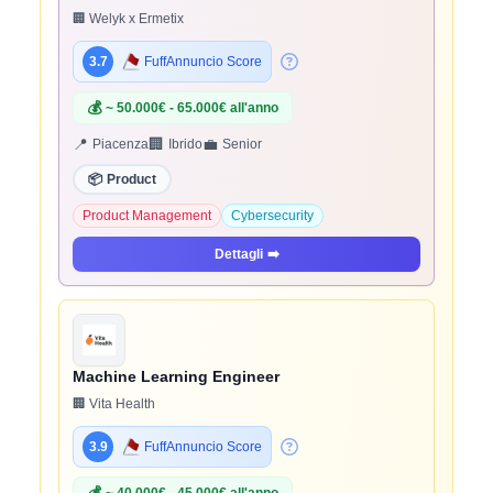
🏢 Welyk x Ermetix
3.7
FuffAnnuncio Score
💰
~ 50.000€ - 65.000€ all'anno
📍
🏢
💼
Piacenza
Ibrido
Senior
📦
Product
Product Management
Cybersecurity
Dettagli
➡️
Machine Learning Engineer
🏢 Vita Health
3.9
FuffAnnuncio Score