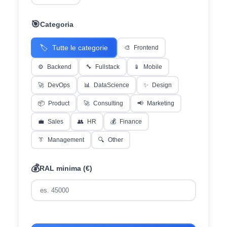
🎯
Categoria
🏷️
Tutte le categorie
🎨
Frontend
⚙️
Backend
🔧
Fullstack
📱
Mobile
🚀
DevOps
📊
DataScience
✨
Design
📦
Product
🚀
Consulting
📢
Marketing
💼
Sales
👥
HR
💰
Finance
👔
Management
🔍
Other
💰
RAL minima (€)