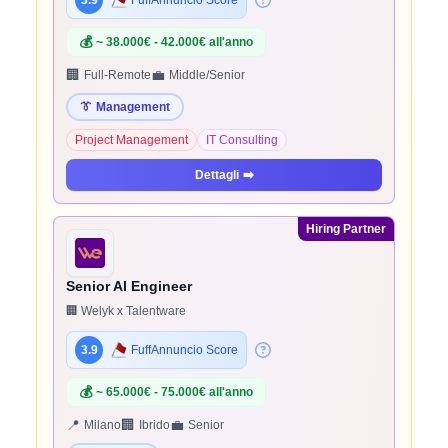
3.9
FuffAnnuncio Score
💰
~ 38.000€ - 42.000€ all'anno
🏢
💼
Full-Remote
Middle/Senior
👔
Management
Project Management
IT Consulting
Dettagli
➡️
Hiring Partner
Senior AI Engineer
🏢 Welyk x Talentware
3.9
FuffAnnuncio Score
💰
~ 65.000€ - 75.000€ all'anno
📍
🏢
💼
Milano
Ibrido
Senior