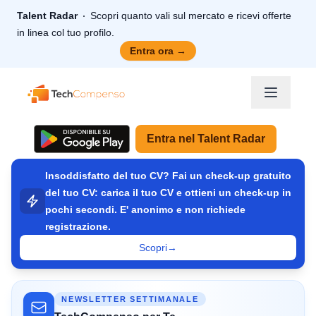
Talent Radar
Scopri quanto vali sul mercato e ricevi offerte
in linea col tuo profilo.
Entra ora
→
TechCompenso
Entra nel Talent Radar
Insoddisfatto del tuo CV? Fai un check-up gratuito
del tuo CV: carica il tuo CV e ottieni un check-up in
pochi secondi. E' anonimo e non richiede
registrazione.
Scopri
→
NEWSLETTER SETTIMANALE