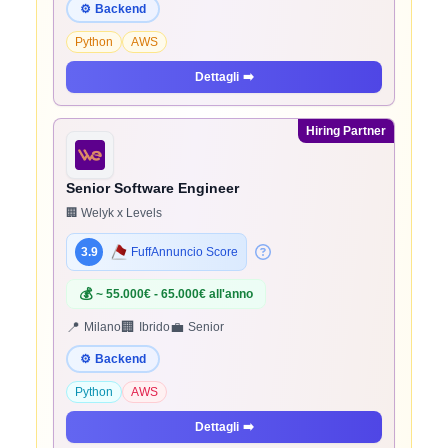
⚙️
Backend
Python
AWS
Dettagli
➡️
Hiring Partner
Senior Software Engineer
🏢 Welyk x Levels
3.9
FuffAnnuncio Score
💰
~ 55.000€ - 65.000€ all'anno
📍
🏢
💼
Milano
Ibrido
Senior
⚙️
Backend
Python
AWS
Dettagli
➡️