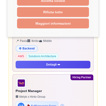
Accetta cookie
Technical Account Manager
Rifiuta tutto
🏢 Welyk x beSharp
3.9
FuffAnnuncio Score
Maggiori informazioni
💰
~ 45.000€ - 45.000€ all'anno
📍
🏢
💼
Pavia
Ibrido
Middle
⚙️
Backend
AWS
Solutions Architecture
Dettagli
➡️
Hiring Partner
Project Manager
🏢 Welyk x Hinto Group