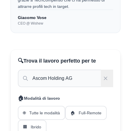
grazie a TechCompenso che ci ha permesso di
attrarre profili tech in target.
Giacomo Vose
CEO @ Wishew
🔍
Trova il lavoro perfetto per te
🏠
Modalità di lavoro
🌐
Tutte le modalità
🏠
Full-Remote
🏢
Ibrido