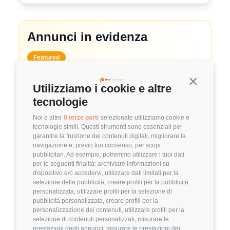
Annunci in evidenza
Featured
🤝
Hiring Partner
Continua s
Utilizziamo i cookie e altre
tecnologie
System Administrator
Noi e altre
0 terze parti
selezionate utilizziamo cookie e
🏢 Clutch
tecnologie simili. Questi strumenti sono essenziali per
garantire la fruizione dei contenuti digitali, migliorare la
3.8
FuffAnnuncio Score
navigazione e, previo tuo consenso, per scopi
pubblicitari. Ad esempio, potremmo utilizzare i tuoi dati
💰
~ 50.000€ - 60.000€ all'anno
per le seguenti finalità: archiviare informazioni su
dispositivo e/o accedervi, utilizzare dati limitati per la
📍
🏢
💼
Milano
Ibrido
Middle/Senior
selezione della pubblicità, creare profili per la pubblicità
personalizzata, utilizzare profili per la selezione di
🚀
DevOps
pubblicità personalizzata, creare profili per la
personalizzazione dei contenuti, utilizzare profili per la
Linux
VMware
selezione di contenuti personalizzati, misurare le
prestazioni degli annunci, misurare le prestazioni dei