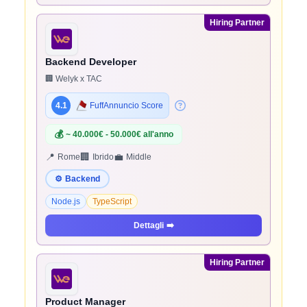
Hiring Partner
Backend Developer
🏢 Welyk x TAC
4.1
FuffAnnuncio Score
💰
~ 40.000€ - 50.000€ all'anno
📍
🏢
💼
Rome
Ibrido
Middle
⚙️
Backend
Node.js
TypeScript
Dettagli
➡️
Hiring Partner
Product Manager