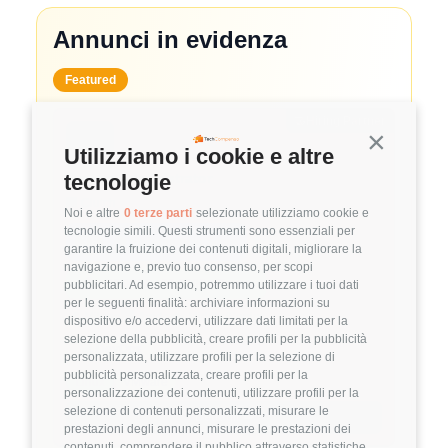
Annunci in evidenza
Featured
🤝
Hiring Partner
Continua s
Utilizziamo i cookie e altre
System Administrator
tecnologie
🏢 Clutch
Noi e altre
0 terze parti
selezionate utilizziamo cookie e
tecnologie simili. Questi strumenti sono essenziali per
3.8
FuffAnnuncio Score
garantire la fruizione dei contenuti digitali, migliorare la
navigazione e, previo tuo consenso, per scopi
💰
~ 50.000€ - 60.000€ all'anno
pubblicitari. Ad esempio, potremmo utilizzare i tuoi dati
per le seguenti finalità: archiviare informazioni su
📍
🏢
💼
Milano
Ibrido
Middle/Senior
dispositivo e/o accedervi, utilizzare dati limitati per la
selezione della pubblicità, creare profili per la pubblicità
🚀
DevOps
personalizzata, utilizzare profili per la selezione di
pubblicità personalizzata, creare profili per la
Linux
VMware
personalizzazione dei contenuti, utilizzare profili per la
selezione di contenuti personalizzati, misurare le
Dettagli
➡️
prestazioni degli annunci, misurare le prestazioni dei
contenuti, comprendere il pubblico attraverso statistiche