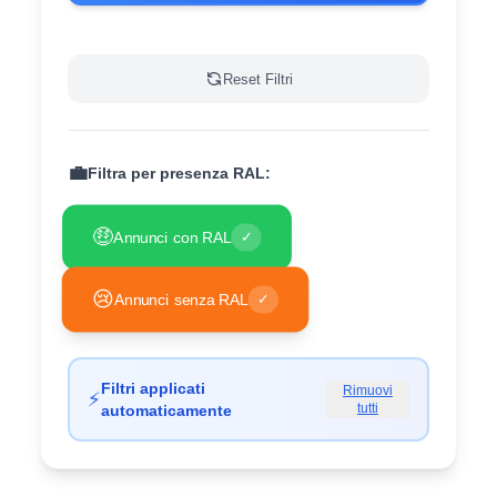
Reset Filtri
💼
Filtra per presenza RAL:
🤑
Annunci con RAL
✓
😢
Annunci senza RAL
✓
Filtri applicati
Rimuovi
⚡
tutti
automaticamente