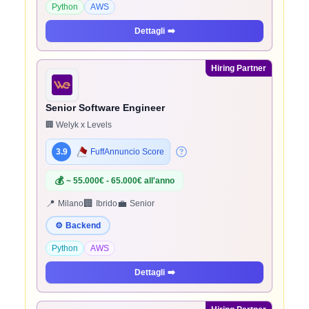
Python
AWS
Dettagli
➡️
Hiring Partner
Senior Software Engineer
🏢 Welyk x Levels
3.9
FuffAnnuncio Score
💰
~ 55.000€ - 65.000€ all'anno
📍
🏢
💼
Milano
Ibrido
Senior
⚙️
Backend
Python
AWS
Dettagli
➡️