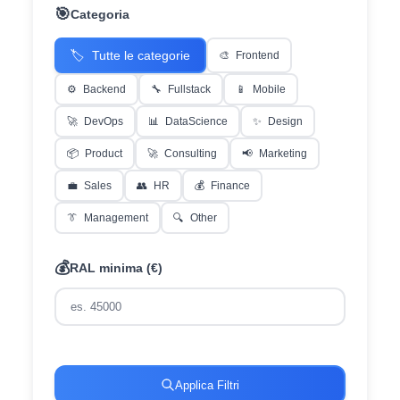
🎯
Categoria
🏷️
Tutte le categorie
🎨
Frontend
⚙️
Backend
🔧
Fullstack
📱
Mobile
🚀
DevOps
📊
DataScience
✨
Design
📦
Product
🚀
Consulting
📢
Marketing
💼
Sales
👥
HR
💰
Finance
👔
Management
🔍
Other
💰
RAL minima (€)
Applica Filtri