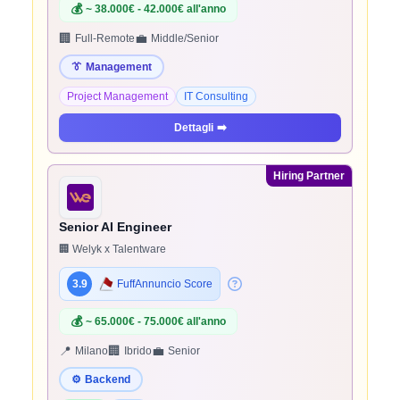
💰
~ 38.000€ - 42.000€ all'anno
🏢
💼
Full-Remote
Middle/Senior
👔
Management
Project Management
IT Consulting
Dettagli
➡️
Hiring Partner
Senior AI Engineer
🏢 Welyk x Talentware
3.9
FuffAnnuncio Score
💰
~ 65.000€ - 75.000€ all'anno
📍
🏢
💼
Milano
Ibrido
Senior
⚙️
Backend