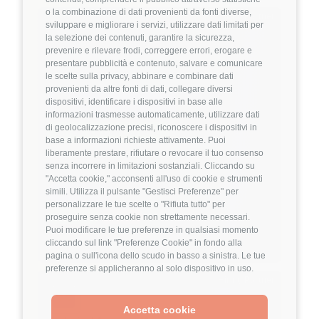
o la combinazione di dati provenienti da fonti diverse,
Hiring Partner
sviluppare e migliorare i servizi, utilizzare dati limitati per
la selezione dei contenuti, garantire la sicurezza,
prevenire e rilevare frodi, correggere errori, erogare e
Product Engineer
presentare pubblicità e contenuto, salvare e comunicare
🏢 Welyk x Callimacus.ai
le scelte sulla privacy, abbinare e combinare dati
provenienti da altre fonti di dati, collegare diversi
dispositivi, identificare i dispositivi in base alle
4
FuffAnnuncio Score
informazioni trasmesse automaticamente, utilizzare dati
di geolocalizzazione precisi, riconoscere i dispositivi in
💰
Fino a 85.000€ all'anno
base a informazioni richieste attivamente. Puoi
liberamente prestare, rifiutare o revocare il tuo consenso
📍
🏢
Milano
On-Site (fase iniziale) poi Ibrido
senza incorrere in limitazioni sostanziali. Cliccando su
💼
Middle/Senior
"Accetta cookie," acconsenti all'uso di cookie e strumenti
simili. Utilizza il pulsante "Gestisci Preferenze" per
⚙️
Backend
personalizzare le tue scelte o "Rifiuta tutto" per
TypeScript
Node.js
proseguire senza cookie non strettamente necessari.
Puoi modificare le tue preferenze in qualsiasi momento
Dettagli
➡️
cliccando sul link "Preferenze Cookie" in fondo alla
pagina o sull'icona dello scudo in basso a sinistra. Le tue
preferenze si applicheranno al solo dispositivo in uso.
Hiring Partner
Accetta cookie