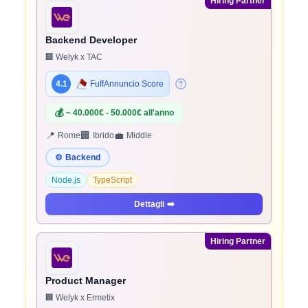
Hiring Partner
Backend Developer
🏢 Welyk x TAC
4.1
FuffAnnuncio Score
💰
~ 40.000€ - 50.000€ all'anno
📍
🏢
💼
Rome
Ibrido
Middle
⚙️
Backend
Node.js
TypeScript
Dettagli
➡️
Hiring Partner
Product Manager
🏢 Welyk x Ermetix