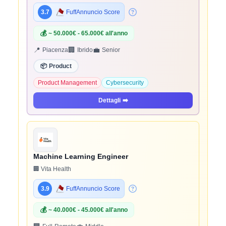
3.7
FuffAnnuncio Score
💰
~ 50.000€ - 65.000€ all'anno
📍
🏢
💼
Piacenza
Ibrido
Senior
📦
Product
Product Management
Cybersecurity
Dettagli
➡️
Machine Learning Engineer
🏢 Vita Health
3.9
FuffAnnuncio Score
💰
~ 40.000€ - 45.000€ all'anno