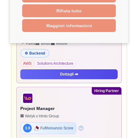
Technical Account Manager
🏢 Welyk x beSharp
Rifiuta tutto
3.9
FuffAnnuncio Score
Maggiori informazioni
💰
~ 45.000€ - 45.000€ all'anno
📍
🏢
💼
Pavia
Ibrido
Middle
⚙️
Backend
AWS
Solutions Architecture
Dettagli
➡️
Hiring Partner
Project Manager
🏢 Welyk x Hinto Group
3.9
FuffAnnuncio Score