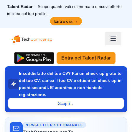
Talent Radar
Scopri quanto vali sul mercato e ricevi offerte
in linea col tuo profilo.
Entra ora
→
TechCompenso
Entra nel Talent Radar
Insoddisfatto del tuo CV? Fai un check-up gratuito
del tuo CV: carica il tuo CV e ottieni un check-up in
pochi secondi. E' anonimo e non richiede
registrazione.
Scopri
→
NEWSLETTER SETTIMANALE