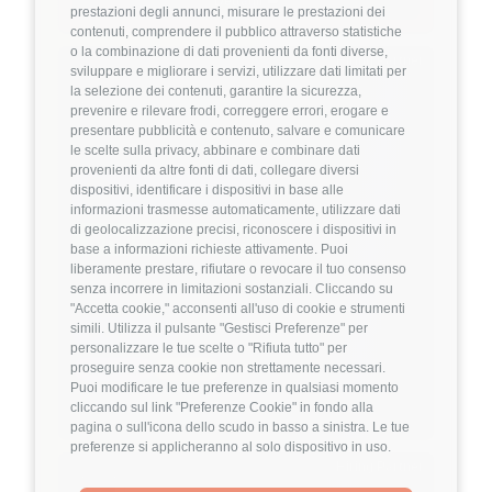
Dettagli
➡️
prestazioni degli annunci, misurare le prestazioni dei
contenuti, comprendere il pubblico attraverso statistiche
o la combinazione di dati provenienti da fonti diverse,
Hiring Partner
sviluppare e migliorare i servizi, utilizzare dati limitati per
la selezione dei contenuti, garantire la sicurezza,
prevenire e rilevare frodi, correggere errori, erogare e
Product Engineer
presentare pubblicità e contenuto, salvare e comunicare
🏢 Welyk x Callimacus.ai
le scelte sulla privacy, abbinare e combinare dati
provenienti da altre fonti di dati, collegare diversi
dispositivi, identificare i dispositivi in base alle
4
FuffAnnuncio Score
informazioni trasmesse automaticamente, utilizzare dati
di geolocalizzazione precisi, riconoscere i dispositivi in
💰
Fino a 85.000€ all'anno
base a informazioni richieste attivamente. Puoi
liberamente prestare, rifiutare o revocare il tuo consenso
📍
🏢
Milano
On-Site (fase iniziale) poi Ibrido
senza incorrere in limitazioni sostanziali. Cliccando su
💼
Middle/Senior
"Accetta cookie," acconsenti all'uso di cookie e strumenti
simili. Utilizza il pulsante "Gestisci Preferenze" per
⚙️
Backend
personalizzare le tue scelte o "Rifiuta tutto" per
proseguire senza cookie non strettamente necessari.
TypeScript
Node.js
Puoi modificare le tue preferenze in qualsiasi momento
Dettagli
➡️
cliccando sul link "Preferenze Cookie" in fondo alla
pagina o sull'icona dello scudo in basso a sinistra. Le tue
preferenze si applicheranno al solo dispositivo in uso.
Hiring Partner