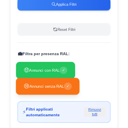
Applica Filtri
Reset Filtri
💼
Filtra per presenza RAL:
🤑
Annunci con RAL
✓
😢
Annunci senza RAL
✓
Filtri applicati
Rimuovi
⚡
tutti
automaticamente