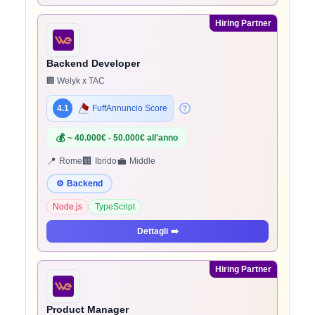
Hiring Partner
Backend Developer
🏢 Welyk x TAC
4.1
FuffAnnuncio Score
💰
~ 40.000€ - 50.000€ all'anno
📍
🏢
💼
Rome
Ibrido
Middle
⚙️
Backend
Node.js
TypeScript
Dettagli
➡️
Hiring Partner
Product Manager