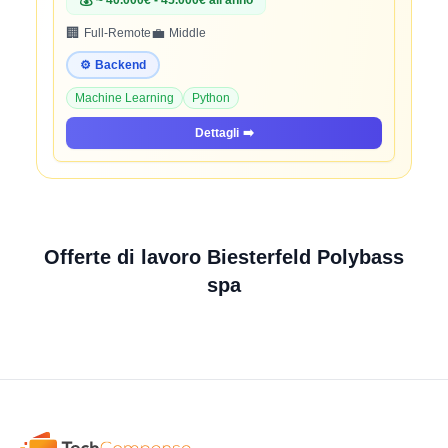
💰
~ 40.000€ - 45.000€ all'anno
🏢
💼
Full-Remote
Middle
⚙️
Backend
Machine Learning
Python
Dettagli
➡️
Offerte di lavoro Biesterfeld Polybass
spa