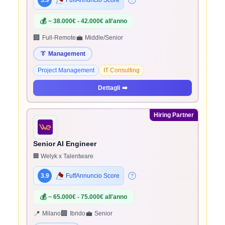
3.9
FuffAnnuncio Score
💰
~ 38.000€ - 42.000€ all'anno
🏢
💼
Full-Remote
Middle/Senior
👔
Management
Project Management
IT Consulting
Dettagli
➡️
Hiring Partner
Senior AI Engineer
🏢 Welyk x Talentware
3.9
FuffAnnuncio Score
💰
~ 65.000€ - 75.000€ all'anno
📍
🏢
💼
Milano
Ibrido
Senior