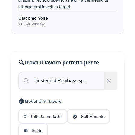
grazie a TechCompenso che ci ha permesso di
attrarre profili tech in target.
Giacomo Vose
CEO @ Wishew
🔍
Trova il lavoro perfetto per te
🏠
Modalità di lavoro
🌐
Tutte le modalità
🏠
Full-Remote
🏢
Ibrido