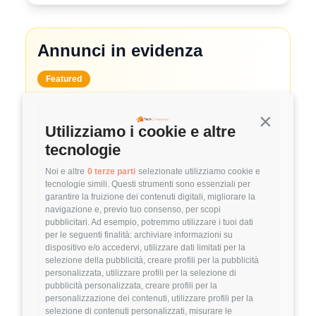
Annunci in evidenza
Featured
🤝
Hiring Partner
Continua s
Utilizziamo i cookie e altre
tecnologie
System Administrator
🏢 Clutch
Noi e altre
0 terze parti
selezionate utilizziamo cookie e
tecnologie simili. Questi strumenti sono essenziali per
3.8
FuffAnnuncio Score
garantire la fruizione dei contenuti digitali, migliorare la
navigazione e, previo tuo consenso, per scopi
💰
pubblicitari. Ad esempio, potremmo utilizzare i tuoi dati
~ 50.000€ - 60.000€ all'anno
per le seguenti finalità: archiviare informazioni su
📍
🏢
💼
Milano
Ibrido
Middle/Senior
dispositivo e/o accedervi, utilizzare dati limitati per la
selezione della pubblicità, creare profili per la pubblicità
🚀
DevOps
personalizzata, utilizzare profili per la selezione di
pubblicità personalizzata, creare profili per la
Linux
VMware
personalizzazione dei contenuti, utilizzare profili per la
selezione di contenuti personalizzati, misurare le