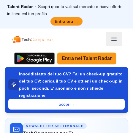
Talent Radar
Scopri quanto vali sul mercato e ricevi offerte
in linea col tuo profilo.
Entra ora
→
TechCompenso
Entra nel Talent Radar
Insoddisfatto del tuo CV? Fai un check-up gratuito
del tuo CV: carica il tuo CV e ottieni un check-up in
pochi secondi. E' anonimo e non richiede
registrazione.
Scopri
→
NEWSLETTER SETTIMANALE