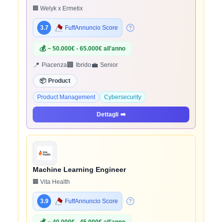
🏢 Welyk x Ermetix
3.7
FuffAnnuncio Score
💰
~ 50.000€ - 65.000€ all'anno
📍
🏢
💼
Piacenza
Ibrido
Senior
📦
Product
Product Management
Cybersecurity
Dettagli
➡️
Machine Learning Engineer
🏢 Vita Health
3.9
FuffAnnuncio Score