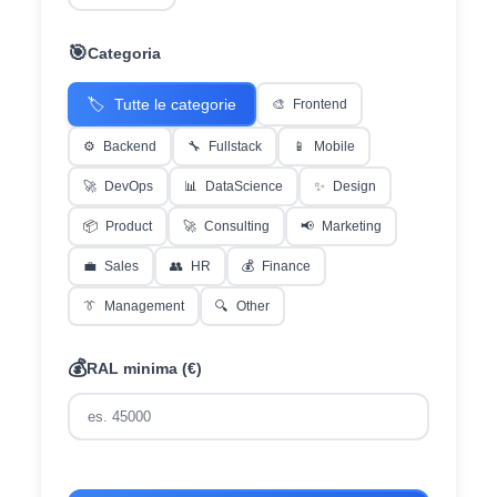
🎯
Categoria
🏷️
Tutte le categorie
🎨
Frontend
⚙️
Backend
🔧
Fullstack
📱
Mobile
🚀
DevOps
📊
DataScience
✨
Design
📦
Product
🚀
Consulting
📢
Marketing
💼
Sales
👥
HR
💰
Finance
👔
Management
🔍
Other
💰
RAL minima (€)