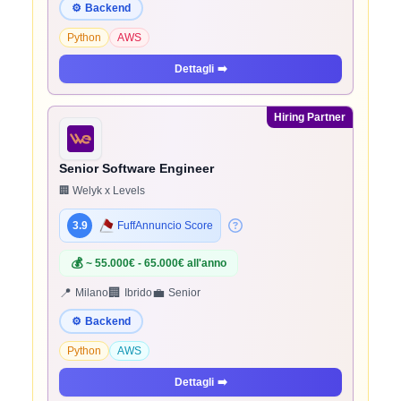
⚙️
Backend
Python
AWS
Dettagli
➡️
Hiring Partner
Senior Software Engineer
🏢 Welyk x Levels
3.9
FuffAnnuncio Score
💰
~ 55.000€ - 65.000€ all'anno
📍
🏢
💼
Milano
Ibrido
Senior
⚙️
Backend
Python
AWS
Dettagli
➡️