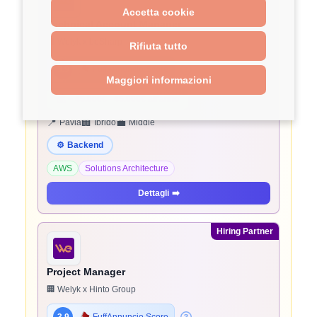
Accetta cookie
Technical Account Manager
🏢 Welyk x beSharp
Rifiuta tutto
3.9
FuffAnnuncio Score
Maggiori informazioni
💰
~ 45.000€ - 45.000€ all'anno
📍
🏢
💼
Pavia
Ibrido
Middle
⚙️
Backend
AWS
Solutions Architecture
Dettagli
➡️
Hiring Partner
Project Manager
🏢 Welyk x Hinto Group