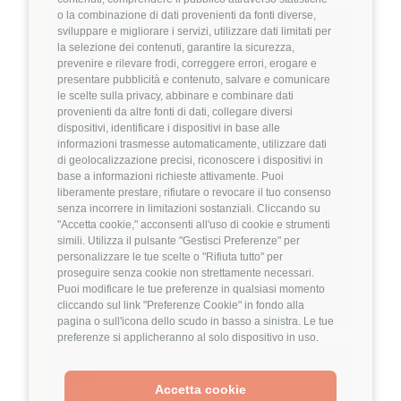
o la combinazione di dati provenienti da fonti diverse,
Hiring Partner
sviluppare e migliorare i servizi, utilizzare dati limitati per
la selezione dei contenuti, garantire la sicurezza,
prevenire e rilevare frodi, correggere errori, erogare e
Product Engineer
presentare pubblicità e contenuto, salvare e comunicare
🏢 Welyk x Callimacus.ai
le scelte sulla privacy, abbinare e combinare dati
provenienti da altre fonti di dati, collegare diversi
dispositivi, identificare i dispositivi in base alle
4
FuffAnnuncio Score
informazioni trasmesse automaticamente, utilizzare dati
di geolocalizzazione precisi, riconoscere i dispositivi in
💰
Fino a 85.000€ all'anno
base a informazioni richieste attivamente. Puoi
liberamente prestare, rifiutare o revocare il tuo consenso
📍
🏢
Milano
On-Site (fase iniziale) poi Ibrido
senza incorrere in limitazioni sostanziali. Cliccando su
💼
Middle/Senior
"Accetta cookie," acconsenti all'uso di cookie e strumenti
simili. Utilizza il pulsante "Gestisci Preferenze" per
⚙️
Backend
personalizzare le tue scelte o "Rifiuta tutto" per
TypeScript
Node.js
proseguire senza cookie non strettamente necessari.
Puoi modificare le tue preferenze in qualsiasi momento
Dettagli
➡️
cliccando sul link "Preferenze Cookie" in fondo alla
pagina o sull'icona dello scudo in basso a sinistra. Le tue
preferenze si applicheranno al solo dispositivo in uso.
Hiring Partner
Accetta cookie