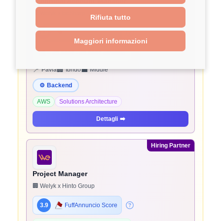
Technical Account Manager
🏢 Welyk x beSharp
Rifiuta tutto
3.9
FuffAnnuncio Score
Maggiori informazioni
💰
~ 45.000€ - 45.000€ all'anno
📍
🏢
💼
Pavia
Ibrido
Middle
⚙️
Backend
AWS
Solutions Architecture
Dettagli
➡️
Hiring Partner
Project Manager
🏢 Welyk x Hinto Group
3.9
FuffAnnuncio Score