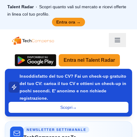
Talent Radar
Scopri quanto vali sul mercato e ricevi offerte
in linea col tuo profilo.
Entra ora
→
TechCompenso
Entra nel Talent Radar
Insoddisfatto del tuo CV? Fai un check-up gratuito
del tuo CV: carica il tuo CV e ottieni un check-up in
pochi secondi. E' anonimo e non richiede
registrazione.
Scopri
→
NEWSLETTER SETTIMANALE