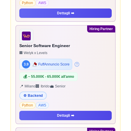
Python
AWS
Dettagli
➡️
Hiring Partner
Senior Software Engineer
🏢 Welyk x Levels
3.9
FuffAnnuncio Score
💰
~ 55.000€ - 65.000€ all'anno
📍
🏢
💼
Milano
Ibrido
Senior
⚙️
Backend
Python
AWS
Dettagli
➡️