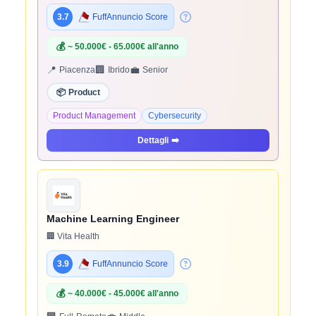
3.7
FuffAnnuncio Score
💰
~ 50.000€ - 65.000€ all'anno
📍
🏢
💼
Piacenza
Ibrido
Senior
📦
Product
Product Management
Cybersecurity
Dettagli
➡️
Machine Learning Engineer
🏢 Vita Health
3.9
FuffAnnuncio Score
💰
~ 40.000€ - 45.000€ all'anno