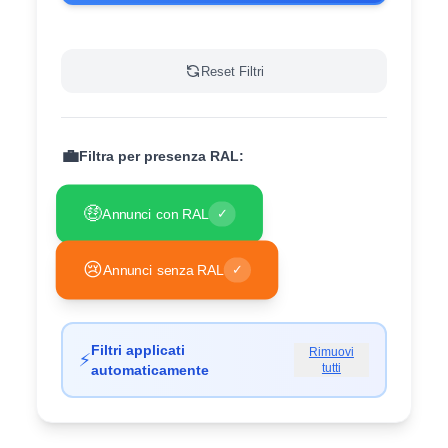
Reset Filtri
💼
Filtra per presenza RAL:
🤑
Annunci con RAL
✓
😢
Annunci senza RAL
✓
Filtri applicati
Rimuovi
⚡
tutti
automaticamente