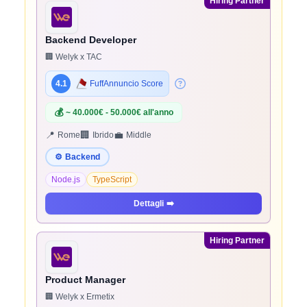
Hiring Partner
Backend Developer
🏢 Welyk x TAC
4.1
FuffAnnuncio Score
💰
~ 40.000€ - 50.000€ all'anno
📍
🏢
💼
Rome
Ibrido
Middle
⚙️
Backend
Node.js
TypeScript
Dettagli
➡️
Hiring Partner
Product Manager
🏢 Welyk x Ermetix