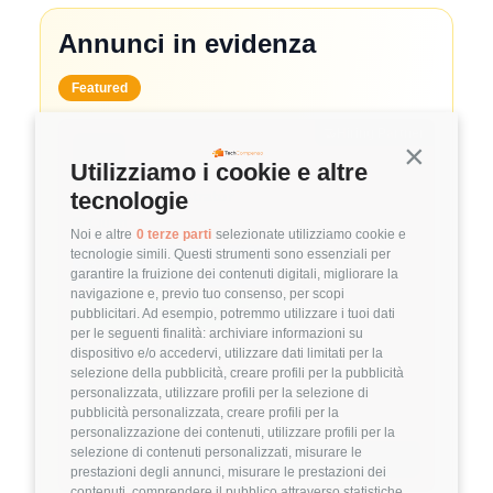
Annunci in evidenza
Featured
🤝
Hiring Partner
Continua s
Utilizziamo i cookie e altre
System Administrator
tecnologie
🏢 Clutch
Noi e altre
0 terze parti
selezionate utilizziamo cookie e
tecnologie simili. Questi strumenti sono essenziali per
3.8
FuffAnnuncio Score
garantire la fruizione dei contenuti digitali, migliorare la
navigazione e, previo tuo consenso, per scopi
💰
~ 50.000€ - 60.000€ all'anno
pubblicitari. Ad esempio, potremmo utilizzare i tuoi dati
per le seguenti finalità: archiviare informazioni su
📍
🏢
💼
Milano
Ibrido
Middle/Senior
dispositivo e/o accedervi, utilizzare dati limitati per la
selezione della pubblicità, creare profili per la pubblicità
🚀
DevOps
personalizzata, utilizzare profili per la selezione di
pubblicità personalizzata, creare profili per la
Linux
VMware
personalizzazione dei contenuti, utilizzare profili per la
selezione di contenuti personalizzati, misurare le
Dettagli
➡️
prestazioni degli annunci, misurare le prestazioni dei
contenuti, comprendere il pubblico attraverso statistiche