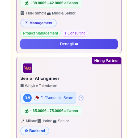
💰
~ 38.000€ - 42.000€ all'anno
🏢
💼
Full-Remote
Middle/Senior
👔
Management
Project Management
IT Consulting
Dettagli
➡️
Hiring Partner
Senior AI Engineer
🏢 Welyk x Talentware
3.9
FuffAnnuncio Score
💰
~ 65.000€ - 75.000€ all'anno
📍
🏢
💼
Milano
Ibrido
Senior
⚙️
Backend