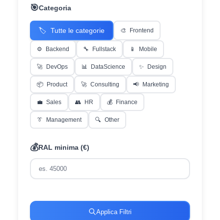
🎯
Categoria
🏷️
Tutte le categorie
🎨
Frontend
⚙️
Backend
🔧
Fullstack
📱
Mobile
🚀
DevOps
📊
DataScience
✨
Design
📦
Product
🚀
Consulting
📢
Marketing
💼
Sales
👥
HR
💰
Finance
👔
Management
🔍
Other
💰
RAL minima (€)
Applica Filtri