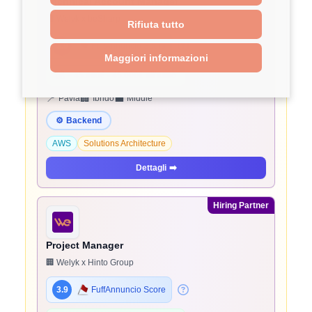
Technical Account Manager
🏢 Welyk x beSharp
Rifiuta tutto
3.9
FuffAnnuncio Score
Maggiori informazioni
💰
~ 45.000€ - 45.000€ all'anno
📍
🏢
💼
Pavia
Ibrido
Middle
⚙️
Backend
AWS
Solutions Architecture
Dettagli
➡️
Hiring Partner
Project Manager
🏢 Welyk x Hinto Group
3.9
FuffAnnuncio Score