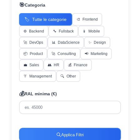
🎯
Categoria
🏷️
Tutte le categorie
🎨
Frontend
⚙️
Backend
🔧
Fullstack
📱
Mobile
🚀
DevOps
📊
DataScience
✨
Design
📦
Product
🚀
Consulting
📢
Marketing
💼
Sales
👥
HR
💰
Finance
👔
Management
🔍
Other
💰
RAL minima (€)
Applica Filtri