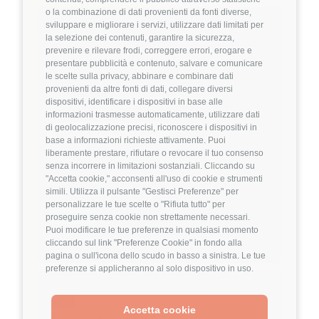
o la combinazione di dati provenienti da fonti diverse,
Hiring Partner
sviluppare e migliorare i servizi, utilizzare dati limitati per
la selezione dei contenuti, garantire la sicurezza,
prevenire e rilevare frodi, correggere errori, erogare e
Product Engineer
presentare pubblicità e contenuto, salvare e comunicare
🏢 Welyk x Callimacus.ai
le scelte sulla privacy, abbinare e combinare dati
provenienti da altre fonti di dati, collegare diversi
dispositivi, identificare i dispositivi in base alle
4
FuffAnnuncio Score
informazioni trasmesse automaticamente, utilizzare dati
di geolocalizzazione precisi, riconoscere i dispositivi in
💰
Fino a 85.000€ all'anno
base a informazioni richieste attivamente. Puoi
liberamente prestare, rifiutare o revocare il tuo consenso
📍
🏢
Milano
On-Site (fase iniziale) poi Ibrido
senza incorrere in limitazioni sostanziali. Cliccando su
💼
Middle/Senior
"Accetta cookie," acconsenti all'uso di cookie e strumenti
simili. Utilizza il pulsante "Gestisci Preferenze" per
⚙️
Backend
personalizzare le tue scelte o "Rifiuta tutto" per
TypeScript
Node.js
proseguire senza cookie non strettamente necessari.
Puoi modificare le tue preferenze in qualsiasi momento
Dettagli
➡️
cliccando sul link "Preferenze Cookie" in fondo alla
pagina o sull'icona dello scudo in basso a sinistra. Le tue
preferenze si applicheranno al solo dispositivo in uso.
Hiring Partner
Accetta cookie