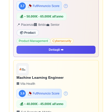
3.7
FuffAnnuncio Score
💰
~ 50.000€ - 65.000€ all'anno
📍
🏢
💼
Piacenza
Ibrido
Senior
📦
Product
Product Management
Cybersecurity
Dettagli
➡️
Machine Learning Engineer
🏢 Vita Health
3.9
FuffAnnuncio Score
💰
~ 40.000€ - 45.000€ all'anno