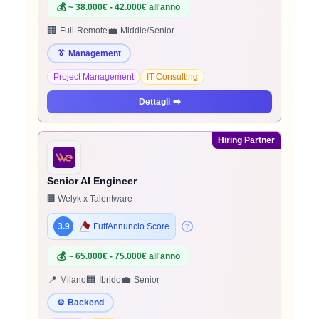
💰
~ 38.000€ - 42.000€ all'anno
🏢
💼
Full-Remote
Middle/Senior
👔
Management
Project Management
IT Consulting
Dettagli
➡️
Hiring Partner
Senior AI Engineer
🏢 Welyk x Talentware
3.9
FuffAnnuncio Score
💰
~ 65.000€ - 75.000€ all'anno
📍
🏢
💼
Milano
Ibrido
Senior
⚙️
Backend