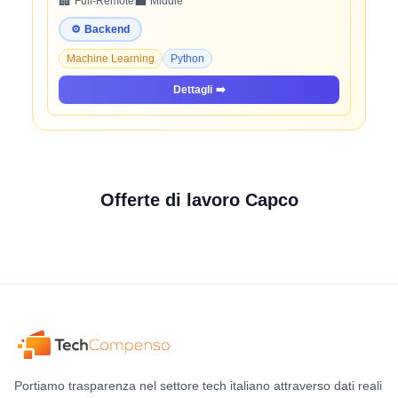
🏢
💼
Full-Remote
Middle
⚙️
Backend
Machine Learning
Python
Dettagli
➡️
Offerte di lavoro Capco
Portiamo trasparenza nel settore tech italiano attraverso dati reali