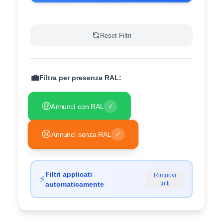
Reset Filtri
💼
Filtra per presenza RAL:
🤑
Annunci con RAL
✓
😢
Annunci senza RAL
✓
Filtri applicati
Rimuovi
⚡
tutti
automaticamente