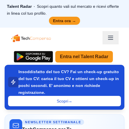
Talent Radar
Scopri quanto vali sul mercato e ricevi offerte
in linea col tuo profilo.
Entra ora
→
TechCompenso
Entra nel Talent Radar
Insoddisfatto del tuo CV? Fai un check-up gratuito
del tuo CV: carica il tuo CV e ottieni un check-up in
pochi secondi. E' anonimo e non richiede
registrazione.
Scopri
→
NEWSLETTER SETTIMANALE