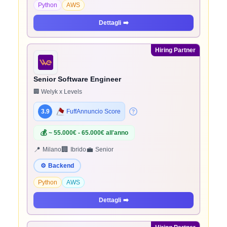
Python
AWS
Dettagli
➡️
Hiring Partner
Senior Software Engineer
🏢 Welyk x Levels
3.9
FuffAnnuncio Score
💰
~ 55.000€ - 65.000€ all'anno
📍
🏢
💼
Milano
Ibrido
Senior
⚙️
Backend
Python
AWS
Dettagli
➡️