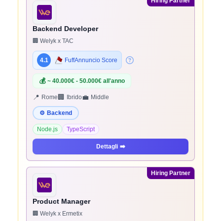
Hiring Partner
Backend Developer
🏢 Welyk x TAC
4.1
FuffAnnuncio Score
💰
~ 40.000€ - 50.000€ all'anno
📍
🏢
💼
Rome
Ibrido
Middle
⚙️
Backend
Node.js
TypeScript
Dettagli
➡️
Hiring Partner
Product Manager
🏢 Welyk x Ermetix