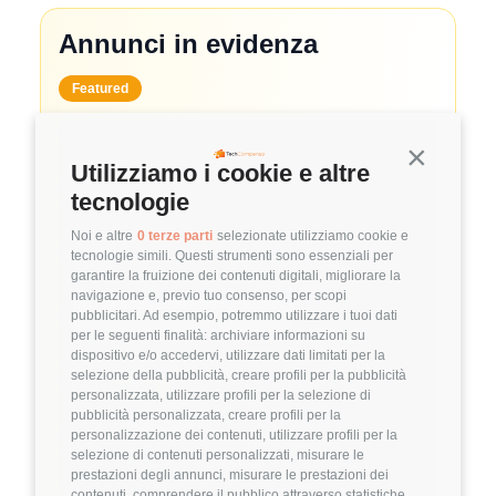
Annunci in evidenza
Featured
🤝
Hiring Partner
Continua s
Utilizziamo i cookie e altre
System Administrator
tecnologie
🏢 Clutch
Noi e altre
0 terze parti
selezionate utilizziamo cookie e
tecnologie simili. Questi strumenti sono essenziali per
3.8
FuffAnnuncio Score
garantire la fruizione dei contenuti digitali, migliorare la
navigazione e, previo tuo consenso, per scopi
💰
~ 50.000€ - 60.000€ all'anno
pubblicitari. Ad esempio, potremmo utilizzare i tuoi dati
per le seguenti finalità: archiviare informazioni su
📍
🏢
💼
Milano
Ibrido
Middle/Senior
dispositivo e/o accedervi, utilizzare dati limitati per la
selezione della pubblicità, creare profili per la pubblicità
🚀
DevOps
personalizzata, utilizzare profili per la selezione di
pubblicità personalizzata, creare profili per la
Linux
VMware
personalizzazione dei contenuti, utilizzare profili per la
selezione di contenuti personalizzati, misurare le
Dettagli
➡️
prestazioni degli annunci, misurare le prestazioni dei
contenuti, comprendere il pubblico attraverso statistiche