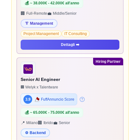
💰
~ 38.000€ - 42.000€ all'anno
🏢
💼
Full-Remote
Middle/Senior
👔
Management
Project Management
IT Consulting
Dettagli
➡️
Hiring Partner
Senior AI Engineer
🏢 Welyk x Talentware
3.9
FuffAnnuncio Score
💰
~ 65.000€ - 75.000€ all'anno
📍
🏢
💼
Milano
Ibrido
Senior
⚙️
Backend