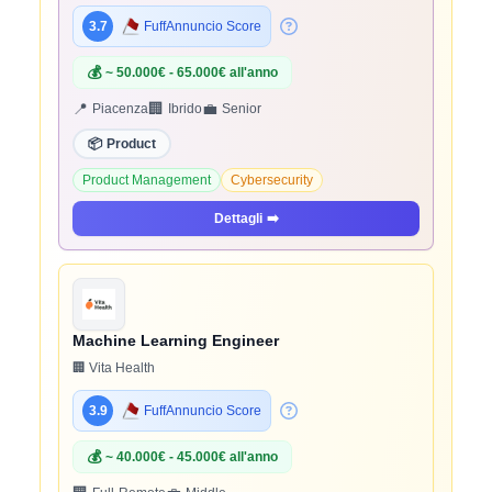
3.7
FuffAnnuncio Score
💰
~ 50.000€ - 65.000€ all'anno
📍
🏢
💼
Piacenza
Ibrido
Senior
📦
Product
Product Management
Cybersecurity
Dettagli
➡️
Machine Learning Engineer
🏢 Vita Health
3.9
FuffAnnuncio Score
💰
~ 40.000€ - 45.000€ all'anno