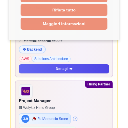
Technical Account Manager
🏢 Welyk x beSharp
Rifiuta tutto
3.9
FuffAnnuncio Score
Maggiori informazioni
💰
~ 45.000€ - 45.000€ all'anno
📍
🏢
💼
Pavia
Ibrido
Middle
⚙️
Backend
AWS
Solutions Architecture
Dettagli
➡️
Hiring Partner
Project Manager
🏢 Welyk x Hinto Group
3.9
FuffAnnuncio Score