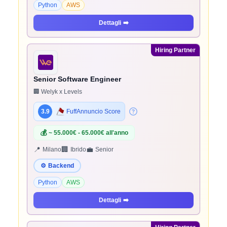
Python
AWS
Dettagli
➡️
Hiring Partner
Senior Software Engineer
🏢 Welyk x Levels
3.9
FuffAnnuncio Score
💰
~ 55.000€ - 65.000€ all'anno
📍
🏢
💼
Milano
Ibrido
Senior
⚙️
Backend
Python
AWS
Dettagli
➡️