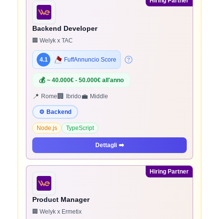
Hiring Partner
Backend Developer
🏢 Welyk x TAC
4.1
FuffAnnuncio Score
💰
~ 40.000€ - 50.000€ all'anno
📍
🏢
💼
Rome
Ibrido
Middle
⚙️
Backend
Node.js
TypeScript
Dettagli
➡️
Hiring Partner
Product Manager
🏢 Welyk x Ermetix