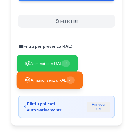
Reset Filtri
💼
Filtra per presenza RAL:
🤑
Annunci con RAL
✓
😢
Annunci senza RAL
✓
Filtri applicati
Rimuovi
⚡
tutti
automaticamente