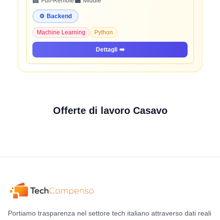
🏢
💼
Full-Remote
Middle
⚙️
Backend
Machine Learning
Python
Dettagli
➡️
Offerte di lavoro Casavo
Portiamo trasparenza nel settore tech italiano attraverso dati reali