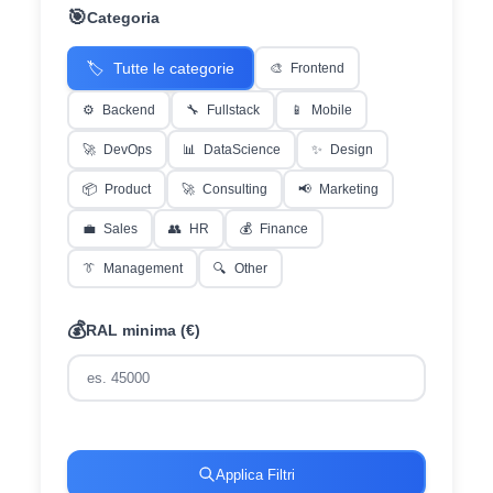
🎯
Categoria
🏷️
Tutte le categorie
🎨
Frontend
⚙️
Backend
🔧
Fullstack
📱
Mobile
🚀
DevOps
📊
DataScience
✨
Design
📦
Product
🚀
Consulting
📢
Marketing
💼
Sales
👥
HR
💰
Finance
👔
Management
🔍
Other
💰
RAL minima (€)
Applica Filtri