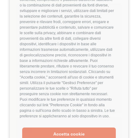
o la combinazione di dati provenienti da fonti diverse,
Hiring Partner
sviluppare e migliorare i servizi, utilizzare dati limitati per
la selezione dei contenuti, garantire la sicurezza,
prevenire e rilevare frodi, correggere errori, erogare e
Product Engineer
presentare pubblicità e contenuto, salvare e comunicare
🏢 Welyk x Callimacus.ai
le scelte sulla privacy, abbinare e combinare dati
provenienti da altre fonti di dati, collegare diversi
dispositivi, identificare i dispositivi in base alle
4
FuffAnnuncio Score
informazioni trasmesse automaticamente, utilizzare dati
di geolocalizzazione precisi, riconoscere i dispositivi in
💰
Fino a 85.000€ all'anno
base a informazioni richieste attivamente. Puoi
liberamente prestare, rifiutare o revocare il tuo consenso
📍
🏢
Milano
On-Site (fase iniziale) poi Ibrido
senza incorrere in limitazioni sostanziali. Cliccando su
💼
Middle/Senior
"Accetta cookie," acconsenti all'uso di cookie e strumenti
simili. Utilizza il pulsante "Gestisci Preferenze" per
⚙️
Backend
personalizzare le tue scelte o "Rifiuta tutto" per
TypeScript
Node.js
proseguire senza cookie non strettamente necessari.
Puoi modificare le tue preferenze in qualsiasi momento
Dettagli
➡️
cliccando sul link "Preferenze Cookie" in fondo alla
pagina o sull'icona dello scudo in basso a sinistra. Le tue
preferenze si applicheranno al solo dispositivo in uso.
Hiring Partner
Accetta cookie