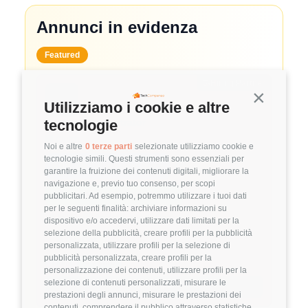
Annunci in evidenza
Featured
🤝
Hiring Partner
Continua s
Utilizziamo i cookie e altre
System Administrator
tecnologie
🏢 Clutch
Noi e altre
0 terze parti
selezionate utilizziamo cookie e
tecnologie simili. Questi strumenti sono essenziali per
3.8
FuffAnnuncio Score
garantire la fruizione dei contenuti digitali, migliorare la
navigazione e, previo tuo consenso, per scopi
💰
~ 50.000€ - 60.000€ all'anno
pubblicitari. Ad esempio, potremmo utilizzare i tuoi dati
per le seguenti finalità: archiviare informazioni su
📍
🏢
💼
Milano
Ibrido
Middle/Senior
dispositivo e/o accedervi, utilizzare dati limitati per la
selezione della pubblicità, creare profili per la pubblicità
🚀
DevOps
personalizzata, utilizzare profili per la selezione di
pubblicità personalizzata, creare profili per la
Linux
VMware
personalizzazione dei contenuti, utilizzare profili per la
selezione di contenuti personalizzati, misurare le
Dettagli
➡️
prestazioni degli annunci, misurare le prestazioni dei
contenuti, comprendere il pubblico attraverso statistiche