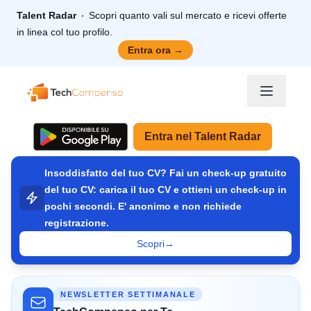
Talent Radar
Scopri quanto vali sul mercato e ricevi offerte
in linea col tuo profilo.
Entra ora
→
TechCompenso
Entra nel Talent Radar
Insoddisfatto del tuo CV? Fai un check-up gratuito
del tuo CV: carica il tuo CV e ottieni un check-up in
pochi secondi. E' anonimo e non richiede
registrazione.
Scopri
→
NEWSLETTER SETTIMANALE