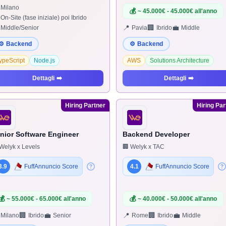
Milano
💰
~ 45.000€ - 45.000€ all'anno
On-Site (fase iniziale) poi Ibrido
📍
🏢
💼
Middle/Senior
Pavia
Ibrido
Middle
⚙️
Backend
⚙️
Backend
ypeScript
Node.js
AWS
Solutions Architecture
Dettagli
➡️
Dettagli
➡️
Hiring Partner
Hiring Par
nior Software Engineer
Backend Developer
Welyk x Levels
🏢 Welyk x TAC
3.9
FuffAnnuncio Score
4.1
FuffAnnuncio Score
💰
💰
~ 55.000€ - 65.000€ all'anno
~ 40.000€ - 50.000€ all'anno
🏢
💼
📍
🏢
💼
Milano
Ibrido
Senior
Rome
Ibrido
Middle