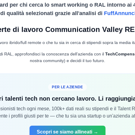
ard per chi cerca lo smart working o RAL intorno ai 
i qualità selezionati grazie all'analisi di
FuffAnnunc
erte di lavoro Communication Valley R
voro ibrido/full remote o che tu sia in cerca di stipendi sopra la media it
lo di RAL, approfondisci la conoscenza dell'azienda con il
TechCompens
nostra community) e decidi il tuo futuro.
PER LE AZIENDE
ri talenti tech non cercano lavoro. Li raggiung
ionisti tech ogni mese, 100k+ dati reali su stipendi e il Talent
nte i profili giusti per te — che tu sia una startup o un'azienda a
Scopri se siamo allineati →