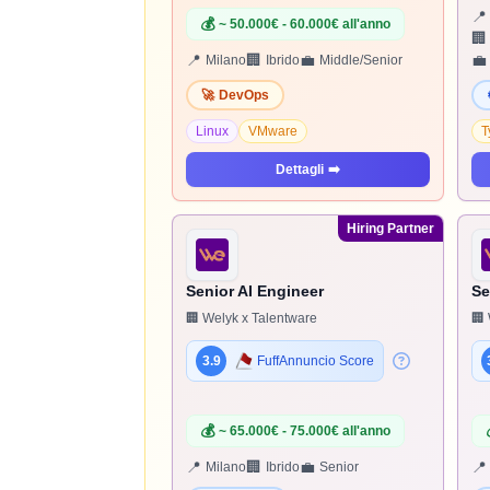
📍
💰
~ 50.000€ - 60.000€ all'anno
🏢
📍
🏢
💼
💼
Milano
Ibrido
Middle/Senior
🚀
DevOps
Linux
VMware
T
Dettagli
➡️
Hiring Partner
Senior AI Engineer
Se
🏢 Welyk x Talentware
🏢 
3.9
FuffAnnuncio Score
💰
~ 65.000€ - 75.000€ all'anno
📍
🏢
💼
📍
Milano
Ibrido
Senior