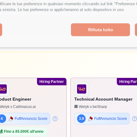
ficare le tue preferenze in qualsiasi momento cliccando sul link "Preferenze 
a sinistra. Le tue preferenze si applicheranno al solo dispositivo in uso.
Rifiuta tutto
Hiring Partner
Hiring Par
oduct Engineer
Technical Account Manager
Welyk x Callimacus.ai
🏢 Welyk x beSharp
4
FuffAnnuncio Score
3.9
FuffAnnuncio Score
💰
Fino a 85.000€ all'anno