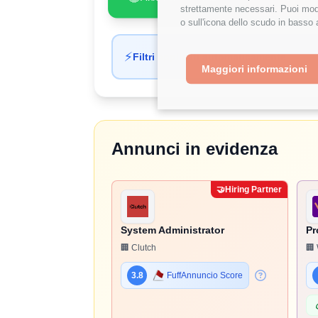
strettamente necessari. Puoi modi
o sull'icona dello scudo in basso 
⚡
Filtri applicati automaticamente
Maggiori informazioni
Annunci in evidenza
🤝
Hiring Partner
System Administrator
Pr
🏢 Clutch
🏢 
3.8
FuffAnnuncio Score