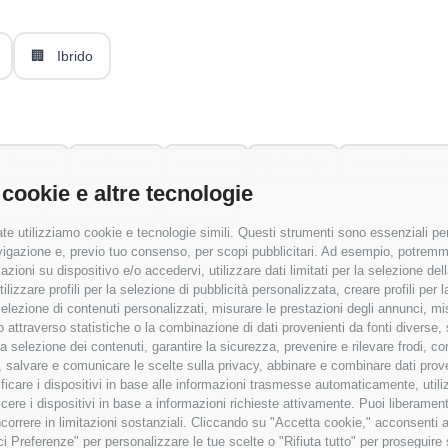
🏢
Ibrido
Backend
🔧
Fullstack
📱
Mobile
🚀
DevOps
📊
DataScience
 cookie e altre tecnologie
nance
👔
Management
🔍
Other
te utilizziamo cookie e tecnologie simili. Questi strumenti sono essenziali per 
navigazione e, previo tuo consenso, per scopi pubblicitari. Ad esempio, potremmo 
azioni su dispositivo e/o accedervi, utilizzare dati limitati per la selezione della
tilizzare profili per la selezione di pubblicità personalizzata, creare profili per
Applica Filtri
a selezione di contenuti personalizzati, misurare le prestazioni degli annunci, mi
 attraverso statistiche o la combinazione di dati provenienti da fonti diverse, 
r la selezione dei contenuti, garantire la sicurezza, prevenire e rilevare frodi, co
 salvare e comunicare le scelte sulla privacy, abbinare e combinare dati proveni
tificare i dispositivi in base alle informazioni trasmesse automaticamente, utili
cere i dispositivi in base a informazioni richieste attivamente. Puoi liberamente
orrere in limitazioni sostanziali. Cliccando su "Accetta cookie," acconsenti a
isci Preferenze" per personalizzare le tue scelte o "Rifiuta tutto" per proseguir
 senza RAL
✓