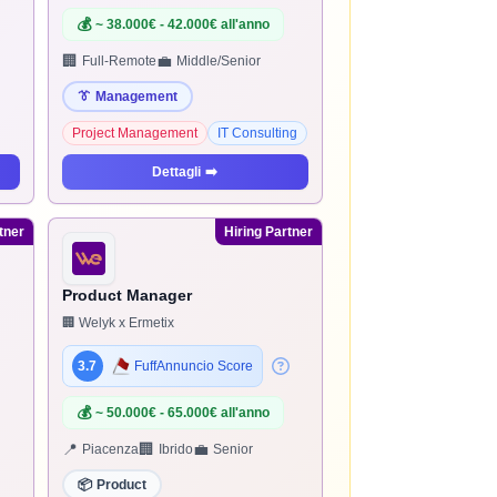
💰
~ 38.000€ - 42.000€ all'anno
🏢
💼
Full-Remote
Middle/Senior
👔
Management
Project Management
IT Consulting
Dettagli
➡️
tner
Hiring Partner
Product Manager
🏢 Welyk x Ermetix
3.7
FuffAnnuncio Score
💰
~ 50.000€ - 65.000€ all'anno
📍
🏢
💼
Piacenza
Ibrido
Senior
📦
Product