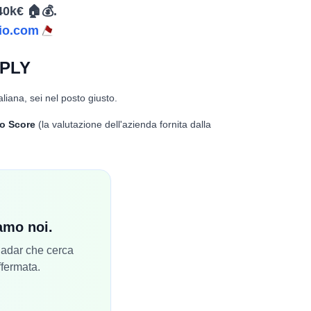
40k€ 🏠💰.
io.com
EPLY
aliana, sei nel posto giusto.
o Score
(la valutazione dell'azienda fornita dalla
iamo noi.
 Radar che cerca
ffermata.