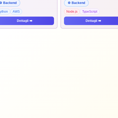
⚙️
Backend
⚙️
Backend
ython
AWS
Node.js
TypeScript
Dettagli
➡️
Dettagli
➡️