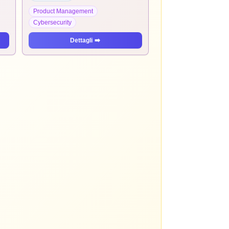
Product Management
Cybersecurity
Dettagli
➡️