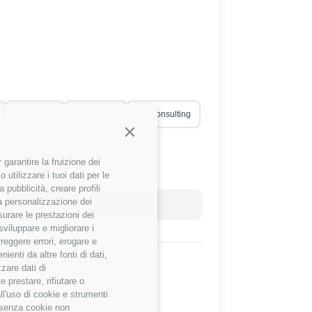
✨
Design
📦
Product
🚀
Consulting
Continua senza accettare
garantire la fruizione dei
utilizzare i tuoi dati per le
 pubblicità, creare profili
 la personalizzazione dei
Reset Filtri
surare le prestazioni dei
sviluppare e migliorare i
rreggere errori, erogare e
enti da altre fonti di dati,
zzare dati di
 prestare, rifiutare o
ll'uso di cookie e strumenti
e senza cookie non