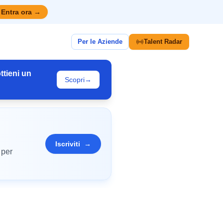
Entra ora
→
Per le Aziende
Talent Radar
ttieni un
Scopri
→
Iscriviti
→
 per