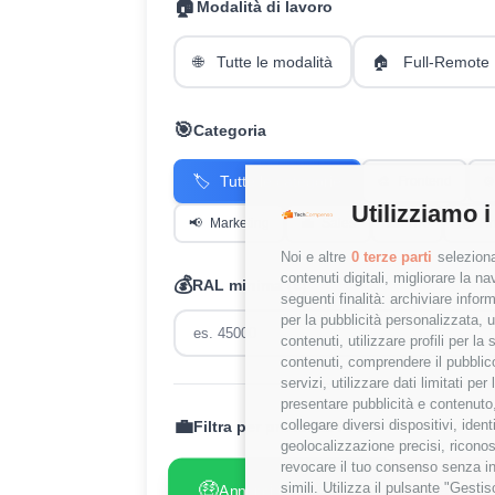
🏠
Modalità di lavoro
🌐
Tutte le modalità
🏠
Full-Remote
🎯
Categoria
🏷️
Tutte le categorie
🎨
Frontend
⚙️
Utilizziamo i
📢
Marketing
💼
Sales
👥
HR
💰
Fi
Noi e altre
0 terze parti
seleziona
contenuti digitali, migliorare la 
💰
RAL minima (€)
seguenti finalità: archiviare inform
per la pubblicità personalizzata, u
contenuti, utilizzare profili per l
contenuti, comprendere il pubblico
servizi, utilizzare dati limitati pe
presentare pubblicità e contenuto,
💼
collegare diversi dispositivi, iden
Filtra per presenza RAL:
geolocalizzazione precisi, riconos
revocare il tuo consenso senza inc
🤑
😢
simili. Utilizza il pulsante "Gest
Annunci con RAL
Annunci
✓