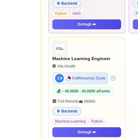
⚙️
Backend
Python
AWS
P
Dettagli
➡️
Machine Learning Engineer
🏢 Vita Health
3.9
FuffAnnuncio Score
💰
~ 40.000€ - 45.000€ all'anno
🏢
💼
Full-Remote
Middle
⚙️
Backend
Machine Learning
Python
Dettagli
➡️