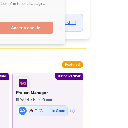
Cookie" in fondo alla pagina
Rimuovi tutti
Accetta cookie
Featured
tner
Hiring Partner
Project Manager
🏢 Welyk x Hinto Group
3.9
FuffAnnuncio Score