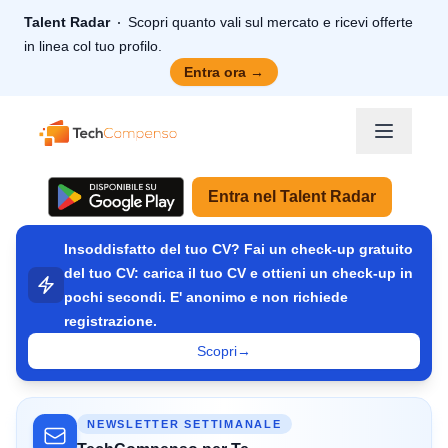
Talent Radar
Scopri quanto vali sul mercato e ricevi offerte
in linea col tuo profilo.
Entra ora
→
TechCompenso
Entra nel Talent Radar
Insoddisfatto del tuo CV? Fai un check-up gratuito
del tuo CV: carica il tuo CV e ottieni un check-up in
pochi secondi. E' anonimo e non richiede
registrazione.
Scopri
→
NEWSLETTER SETTIMANALE