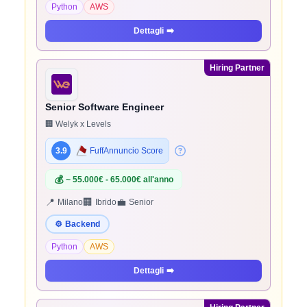
Python
AWS
Dettagli
➡️
Hiring Partner
Senior Software Engineer
🏢 Welyk x Levels
3.9
FuffAnnuncio Score
💰
~ 55.000€ - 65.000€ all'anno
📍
🏢
💼
Milano
Ibrido
Senior
⚙️
Backend
Python
AWS
Dettagli
➡️