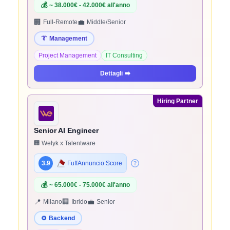
💰
~ 38.000€ - 42.000€ all'anno
🏢
💼
Full-Remote
Middle/Senior
👔
Management
Project Management
IT Consulting
Dettagli
➡️
Hiring Partner
Senior AI Engineer
🏢 Welyk x Talentware
3.9
FuffAnnuncio Score
💰
~ 65.000€ - 75.000€ all'anno
📍
🏢
💼
Milano
Ibrido
Senior
⚙️
Backend