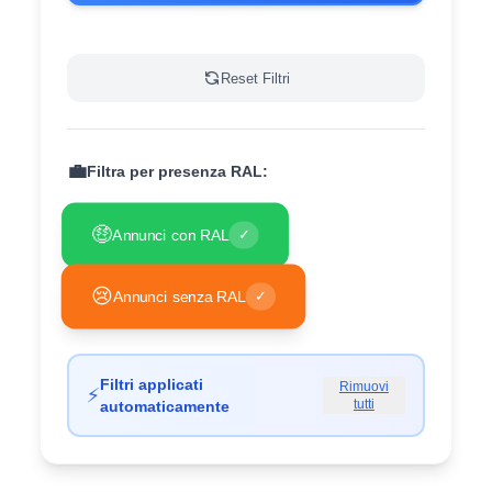
Reset Filtri
💼
Filtra per presenza RAL:
🤑
Annunci con RAL
✓
😢
Annunci senza RAL
✓
Filtri applicati
Rimuovi
⚡
tutti
automaticamente