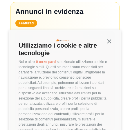
Annunci in evidenza
Featured
🤝
Hiring Partner
Continua s
Utilizziamo i cookie e altre
System Administrator
tecnologie
🏢 Clutch
Noi e altre
0 terze parti
selezionate utilizziamo cookie e
tecnologie simili. Questi strumenti sono essenziali per
3.8
FuffAnnuncio Score
garantire la fruizione dei contenuti digitali, migliorare la
navigazione e, previo tuo consenso, per scopi
💰
~ 50.000€ - 60.000€ all'anno
pubblicitari. Ad esempio, potremmo utilizzare i tuoi dati
per le seguenti finalità: archiviare informazioni su
📍
🏢
💼
Milano
Ibrido
Middle/Senior
dispositivo e/o accedervi, utilizzare dati limitati per la
selezione della pubblicità, creare profili per la pubblicità
🚀
DevOps
personalizzata, utilizzare profili per la selezione di
pubblicità personalizzata, creare profili per la
Linux
VMware
personalizzazione dei contenuti, utilizzare profili per la
selezione di contenuti personalizzati, misurare le
Dettagli
➡️
prestazioni degli annunci, misurare le prestazioni dei
contenuti, comprendere il pubblico attraverso statistiche