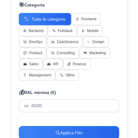
🎯
Categoria
🏷️
Tutte le categorie
🎨
Frontend
⚙️
Backend
🔧
Fullstack
📱
Mobile
🚀
DevOps
📊
DataScience
✨
Design
📦
Product
🚀
Consulting
📢
Marketing
💼
Sales
👥
HR
💰
Finance
👔
Management
🔍
Other
💰
RAL minima (€)
Applica Filtri