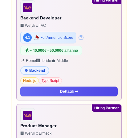
Hiring Partner
Backend Developer
🏢 Welyk x TAC
4.1
FuffAnnuncio Score
💰
~ 40.000€ - 50.000€ all'anno
📍
🏢
💼
Rome
Ibrido
Middle
⚙️
Backend
Node.js
TypeScript
Dettagli
➡️
Hiring Partner
Product Manager
🏢 Welyk x Ermetix