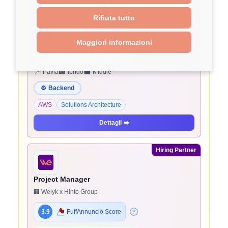
Technical Account Manager
🏢 Welyk x beSharp
Rifiuta tutto
3.9
FuffAnnuncio Score
Maggiori informazioni
💰
~ 45.000€ - 45.000€ all'anno
📍
🏢
💼
Pavia
Ibrido
Middle
⚙️
Backend
AWS
Solutions Architecture
Dettagli
➡️
Hiring Partner
Project Manager
🏢 Welyk x Hinto Group
3.9
FuffAnnuncio Score