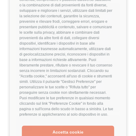
o la combinazione di dati provenienti da fonti diverse,
Hiring Partner
sviluppare e migliorare i servizi, utilizzare dati limitati per
la selezione dei contenuti, garantire la sicurezza,
prevenire e rilevare frodi, correggere errori, erogare e
Product Engineer
presentare pubblicità e contenuto, salvare e comunicare
🏢 Welyk x Callimacus.ai
le scelte sulla privacy, abbinare e combinare dati
provenienti da altre fonti di dati, collegare diversi
dispositivi, identificare i dispositivi in base alle
4
FuffAnnuncio Score
informazioni trasmesse automaticamente, utilizzare dati
di geolocalizzazione precisi, riconoscere i dispositivi in
💰
Fino a 85.000€ all'anno
base a informazioni richieste attivamente. Puoi
liberamente prestare, rifiutare o revocare il tuo consenso
📍
🏢
Milano
On-Site (fase iniziale) poi Ibrido
senza incorrere in limitazioni sostanziali. Cliccando su
💼
Middle/Senior
"Accetta cookie," acconsenti all'uso di cookie e strumenti
simili. Utilizza il pulsante "Gestisci Preferenze" per
⚙️
Backend
personalizzare le tue scelte o "Rifiuta tutto" per
TypeScript
Node.js
proseguire senza cookie non strettamente necessari.
Puoi modificare le tue preferenze in qualsiasi momento
Dettagli
➡️
cliccando sul link "Preferenze Cookie" in fondo alla
pagina o sull'icona dello scudo in basso a sinistra. Le tue
preferenze si applicheranno al solo dispositivo in uso.
Hiring Partner
Accetta cookie