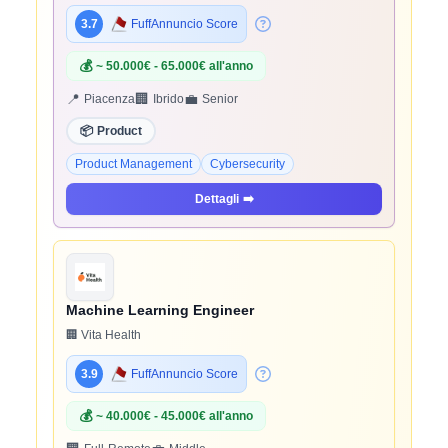
3.7
FuffAnnuncio Score
💰
~ 50.000€ - 65.000€ all'anno
📍
🏢
💼
Piacenza
Ibrido
Senior
📦
Product
Product Management
Cybersecurity
Dettagli
➡️
Machine Learning Engineer
🏢 Vita Health
3.9
FuffAnnuncio Score
💰
~ 40.000€ - 45.000€ all'anno