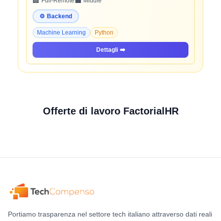
🏢
💼
Full-Remote
Middle
⚙️
Backend
Machine Learning
Python
Dettagli
➡️
Offerte di lavoro FactorialHR
Portiamo trasparenza nel settore tech italiano attraverso dati reali