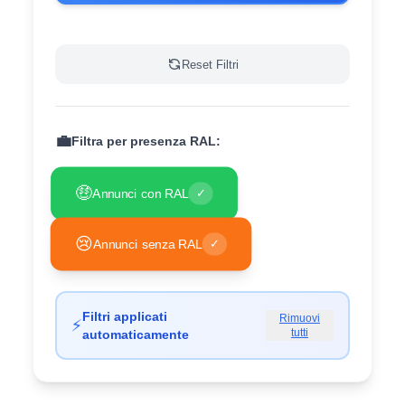
Reset Filtri
💼
Filtra per presenza RAL:
🤑
Annunci con RAL
✓
😢
Annunci senza RAL
✓
Filtri applicati
Rimuovi
⚡
tutti
automaticamente