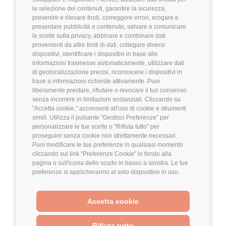
💰
~ 38.000€ - 42.000€ all'anno
la selezione dei contenuti, garantire la sicurezza,
prevenire e rilevare frodi, correggere errori, erogare e
🏢
💼
Full-Remote
Middle/Senior
presentare pubblicità e contenuto, salvare e comunicare
le scelte sulla privacy, abbinare e combinare dati
👔
Management
provenienti da altre fonti di dati, collegare diversi
dispositivi, identificare i dispositivi in base alle
Project Management
IT Consulting
informazioni trasmesse automaticamente, utilizzare dati
Dettagli
➡️
di geolocalizzazione precisi, riconoscere i dispositivi in
base a informazioni richieste attivamente. Puoi
liberamente prestare, rifiutare o revocare il tuo consenso
Hiring Partner
senza incorrere in limitazioni sostanziali. Cliccando su
"Accetta cookie," acconsenti all'uso di cookie e strumenti
simili. Utilizza il pulsante "Gestisci Preferenze" per
personalizzare le tue scelte o "Rifiuta tutto" per
Senior AI Engineer
proseguire senza cookie non strettamente necessari.
🏢 Welyk x Talentware
Puoi modificare le tue preferenze in qualsiasi momento
cliccando sul link "Preferenze Cookie" in fondo alla
3.9
FuffAnnuncio Score
pagina o sull'icona dello scudo in basso a sinistra. Le tue
preferenze si applicheranno al solo dispositivo in uso.
💰
~ 65.000€ - 75.000€ all'anno
📍
🏢
💼
Milano
Ibrido
Senior
Accetta cookie
⚙️
Backend
Rifiuta tutto