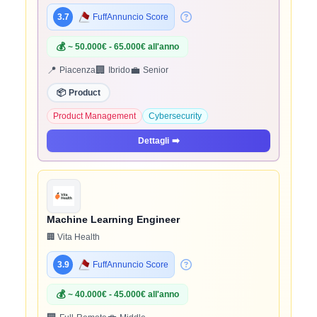
3.7
FuffAnnuncio Score
💰
~ 50.000€ - 65.000€ all'anno
📍
🏢
💼
Piacenza
Ibrido
Senior
📦
Product
Product Management
Cybersecurity
Dettagli
➡️
Machine Learning Engineer
🏢 Vita Health
3.9
FuffAnnuncio Score
💰
~ 40.000€ - 45.000€ all'anno