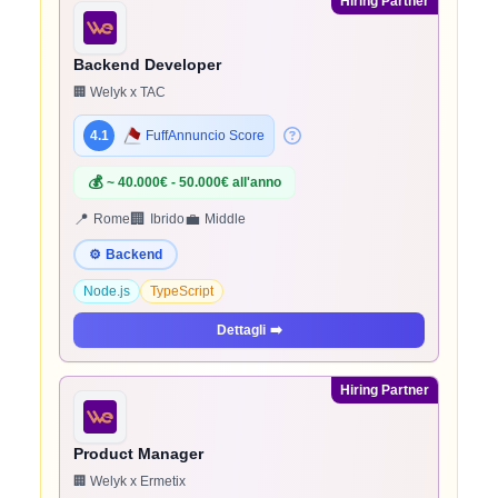
Hiring Partner
Backend Developer
🏢 Welyk x TAC
4.1
FuffAnnuncio Score
💰
~ 40.000€ - 50.000€ all'anno
📍
🏢
💼
Rome
Ibrido
Middle
⚙️
Backend
Node.js
TypeScript
Dettagli
➡️
Hiring Partner
Product Manager
🏢 Welyk x Ermetix