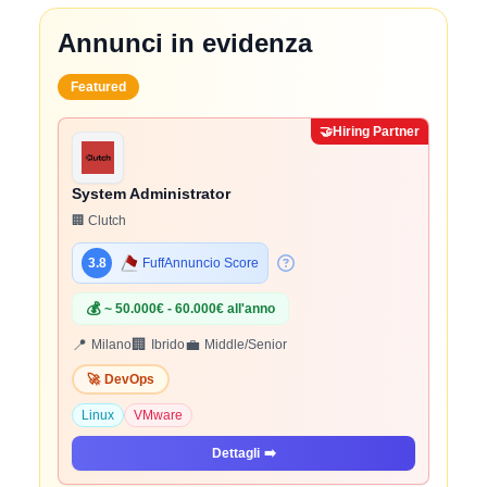
Annunci in evidenza
Featured
🤝
Hiring Partner
System Administrator
🏢 Clutch
3.8
FuffAnnuncio Score
💰
~ 50.000€ - 60.000€ all'anno
📍
🏢
💼
Milano
Ibrido
Middle/Senior
🚀
DevOps
Linux
VMware
Dettagli
➡️