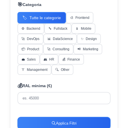
🎯
Categoria
🏷️
Tutte le categorie
🎨
Frontend
⚙️
Backend
🔧
Fullstack
📱
Mobile
🚀
DevOps
📊
DataScience
✨
Design
📦
Product
🚀
Consulting
📢
Marketing
💼
Sales
👥
HR
💰
Finance
👔
Management
🔍
Other
💰
RAL minima (€)
Applica Filtri