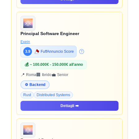
Principal Software Engineer
Exein
3.9
FuffAnnuncio Score
💰
~ 100.000€ - 150.000€ all'anno
📍
🏢
💼
Roma
Ibrido
Senior
⚙️
Backend
Rust
Distributed Systems
Dettagli
➡️