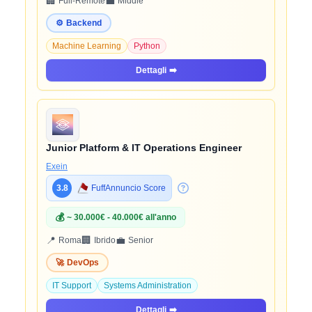
🏢
💼
Full-Remote
Middle
⚙️
Backend
Machine Learning
Python
Dettagli
➡️
Junior Platform & IT Operations Engineer
Exein
3.8
FuffAnnuncio Score
💰
~ 30.000€ - 40.000€ all'anno
📍
🏢
💼
Roma
Ibrido
Senior
🚀
DevOps
IT Support
Systems Administration
Dettagli
➡️