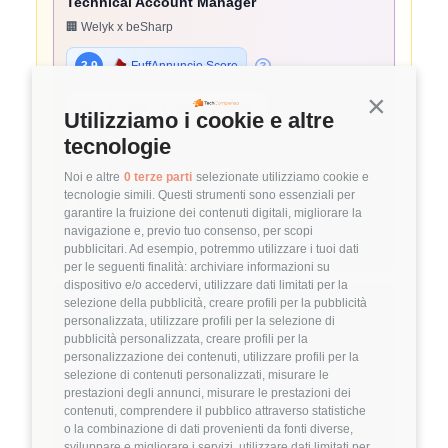
Technical Account Manager
🏢 Welyk x beSharp
3.9
FuffAnnuncio Score
Continua s
💰
~ 45.000€ - 45.000€ all'anno
Utilizziamo i cookie e altre
📍
🏢
💼
Pavia
Ibrido
Middle
tecnologie
⚙️
Backend
Noi e altre
0 terze parti
selezionate utilizziamo cookie e
tecnologie simili. Questi strumenti sono essenziali per
AWS
Solutions Architecture
garantire la fruizione dei contenuti digitali, migliorare la
navigazione e, previo tuo consenso, per scopi
Dettagli
➡️
pubblicitari. Ad esempio, potremmo utilizzare i tuoi dati
per le seguenti finalità: archiviare informazioni su
dispositivo e/o accedervi, utilizzare dati limitati per la
Hiring Partner
selezione della pubblicità, creare profili per la pubblicità
personalizzata, utilizzare profili per la selezione di
pubblicità personalizzata, creare profili per la
Project Manager
personalizzazione dei contenuti, utilizzare profili per la
selezione di contenuti personalizzati, misurare le
🏢 Welyk x Hinto Group
prestazioni degli annunci, misurare le prestazioni dei
contenuti, comprendere il pubblico attraverso statistiche
3.9
FuffAnnuncio Score
o la combinazione di dati provenienti da fonti diverse,
sviluppare e migliorare i servizi, utilizzare dati limitati per