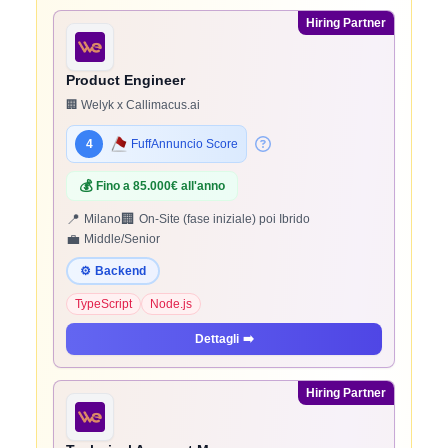
Hiring Partner
Product Engineer
🏢 Welyk x Callimacus.ai
4
FuffAnnuncio Score
💰
Fino a 85.000€ all'anno
📍
🏢
Milano
On-Site (fase iniziale) poi Ibrido
💼
Middle/Senior
⚙️
Backend
TypeScript
Node.js
Dettagli
➡️
Hiring Partner