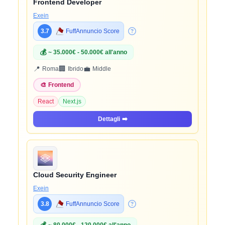
Frontend Developer
Exein
3.7
FuffAnnuncio Score
💰
~ 35.000€ - 50.000€ all'anno
📍
🏢
💼
Roma
Ibrido
Middle
🎨
Frontend
React
Next.js
Dettagli
➡️
Cloud Security Engineer
Exein
3.8
FuffAnnuncio Score