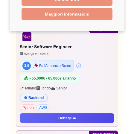
Python
AWS
Dettagli
➡️
Maggiori informazioni
Hiring Partner
Senior Software Engineer
🏢 Welyk x Levels
3.9
FuffAnnuncio Score
💰
~ 55.000€ - 65.000€ all'anno
📍
🏢
💼
Milano
Ibrido
Senior
⚙️
Backend
Python
AWS
Dettagli
➡️