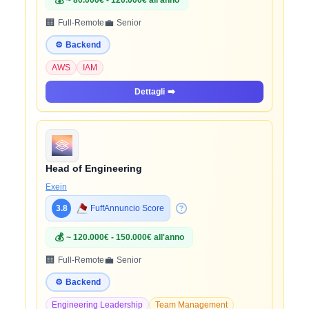
💰
~ 80.000€ - 120.000€ all'anno
🏢
💼
Full-Remote
Senior
⚙️
Backend
AWS
IAM
Dettagli
➡️
Head of Engineering
Exein
3.8
FuffAnnuncio Score
💰
~ 120.000€ - 150.000€ all'anno
🏢
💼
Full-Remote
Senior
⚙️
Backend
Engineering Leadership
Team Management