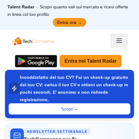
Talent Radar
Scopri quanto vali sul mercato e ricevi offerte
in linea col tuo profilo.
Entra ora
→
TechCompenso
Entra nel Talent Radar
Insoddisfatto del tuo CV? Fai un check-up gratuito
del tuo CV: carica il tuo CV e ottieni un check-up in
pochi secondi. E' anonimo e non richiede
registrazione.
Scopri
→
NEWSLETTER SETTIMANALE