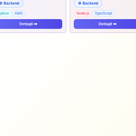
⚙️
Backend
⚙️
Backend
ython
AWS
Node.js
TypeScript
Dettagli
➡️
Dettagli
➡️