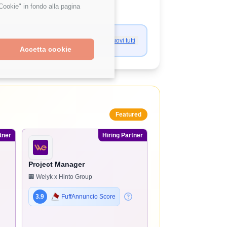
Cookie" in fondo alla pagina
Rimuovi tutti
Accetta cookie
Featured
tner
Hiring Partner
Project Manager
🏢 Welyk x Hinto Group
3.9
FuffAnnuncio Score