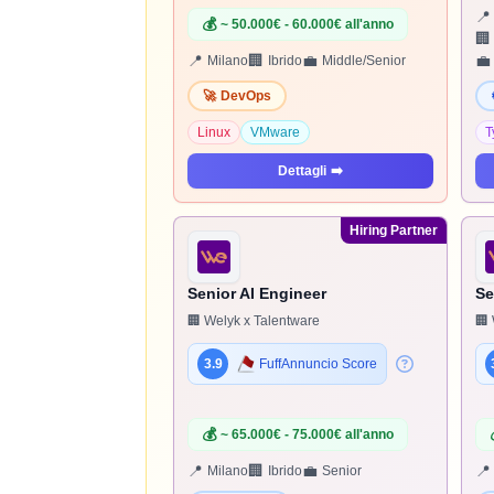
📍
💰
~ 50.000€ - 60.000€ all'anno
🏢
📍
🏢
💼
💼
Milano
Ibrido
Middle/Senior
🚀
DevOps
Linux
VMware
T
Dettagli
➡️
Hiring Partner
Senior AI Engineer
Se
🏢 Welyk x Talentware
🏢 
3.9
FuffAnnuncio Score
💰
~ 65.000€ - 75.000€ all'anno
📍
🏢
💼
📍
Milano
Ibrido
Senior