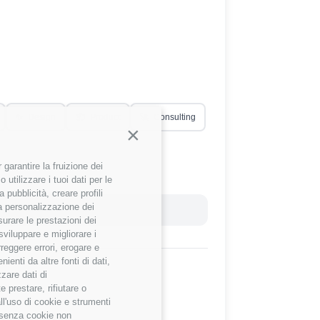
✨
Design
📦
Product
🚀
Consulting
Continua senza accettare
garantire la fruizione dei
utilizzare i tuoi dati per le
 pubblicità, creare profili
 la personalizzazione dei
Reset Filtri
surare le prestazioni dei
sviluppare e migliorare i
rreggere errori, erogare e
enti da altre fonti di dati,
zzare dati di
 prestare, rifiutare o
ll'uso di cookie e strumenti
e senza cookie non