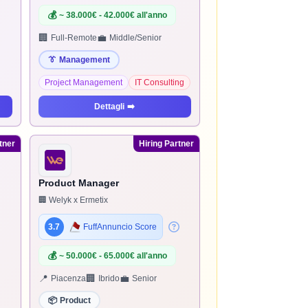
💰
~ 38.000€ - 42.000€ all'anno
🏢
💼
Full-Remote
Middle/Senior
👔
Management
Project Management
IT Consulting
Dettagli
➡️
tner
Hiring Partner
Product Manager
🏢 Welyk x Ermetix
3.7
FuffAnnuncio Score
💰
~ 50.000€ - 65.000€ all'anno
📍
🏢
💼
Piacenza
Ibrido
Senior
📦
Product