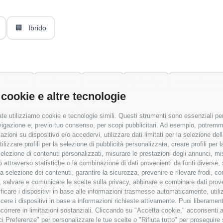
🏢
Ibrido
Backend
🔧
Fullstack
📱
Mobile
🚀
DevOps
📊
DataScience
 cookie e altre tecnologie
nance
👔
Management
🔍
Other
te utilizziamo cookie e tecnologie simili. Questi strumenti sono essenziali per 
navigazione e, previo tuo consenso, per scopi pubblicitari. Ad esempio, potremmo 
azioni su dispositivo e/o accedervi, utilizzare dati limitati per la selezione della
tilizzare profili per la selezione di pubblicità personalizzata, creare profili per
Applica Filtri
a selezione di contenuti personalizzati, misurare le prestazioni degli annunci, mi
 attraverso statistiche o la combinazione di dati provenienti da fonti diverse, 
r la selezione dei contenuti, garantire la sicurezza, prevenire e rilevare frodi, co
 salvare e comunicare le scelte sulla privacy, abbinare e combinare dati proveni
tificare i dispositivi in base alle informazioni trasmesse automaticamente, utili
cere i dispositivi in base a informazioni richieste attivamente. Puoi liberamente
orrere in limitazioni sostanziali. Cliccando su "Accetta cookie," acconsenti a
isci Preferenze" per personalizzare le tue scelte o "Rifiuta tutto" per proseguir
 senza RAL
✓