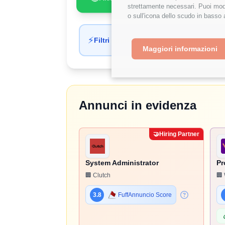
strettamente necessari. Puoi modi
o sull'icona dello scudo in basso 
⚡
Filtri applicati automaticamente
Maggiori informazioni
Annunci in evidenza
🤝
Hiring Partner
System Administrator
Pr
🏢 Clutch
🏢 
3.8
FuffAnnuncio Score