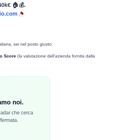
40k€ 🏠💰.
io.com
aliana, sei nel posto giusto.
o Score
(la valutazione dell'azienda fornita dalla
iamo noi.
 Radar che cerca
ffermata.