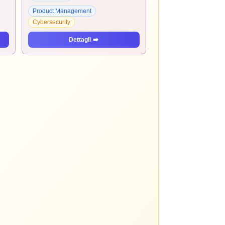
Product Management
Cybersecurity
Dettagli
➡️