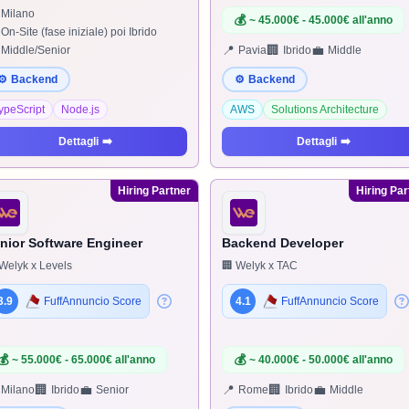
Milano
💰
~ 45.000€ - 45.000€ all'anno
On-Site (fase iniziale) poi Ibrido
📍
🏢
💼
Middle/Senior
Pavia
Ibrido
Middle
⚙️
Backend
⚙️
Backend
ypeScript
Node.js
AWS
Solutions Architecture
Dettagli
➡️
Dettagli
➡️
Hiring Partner
Hiring Par
nior Software Engineer
Backend Developer
Welyk x Levels
🏢 Welyk x TAC
3.9
FuffAnnuncio Score
4.1
FuffAnnuncio Score
💰
💰
~ 55.000€ - 65.000€ all'anno
~ 40.000€ - 50.000€ all'anno
🏢
💼
📍
🏢
💼
Milano
Ibrido
Senior
Rome
Ibrido
Middle