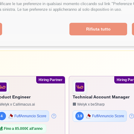
ficare le tue preferenze in qualsiasi momento cliccando sul link "Preferenze 
a sinistra. Le tue preferenze si applicheranno al solo dispositivo in uso.
Rifiuta tutto
Hiring Partner
Hiring Par
oduct Engineer
Technical Account Manager
Welyk x Callimacus.ai
🏢 Welyk x beSharp
4
FuffAnnuncio Score
3.9
FuffAnnuncio Score
💰
Fino a 85.000€ all'anno