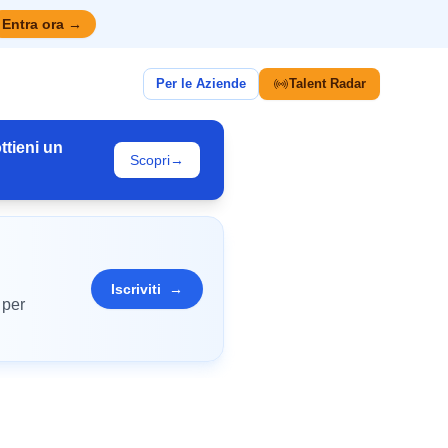
Entra ora
→
Per le Aziende
Talent Radar
ttieni un
Scopri
→
Iscriviti
→
 per