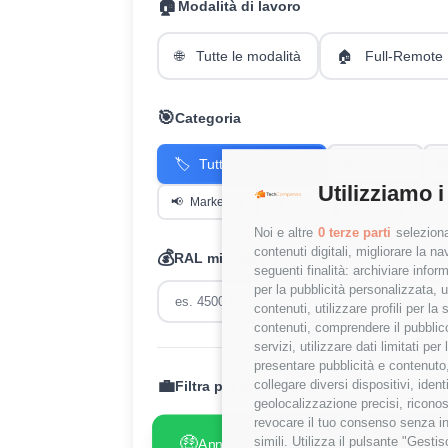
🏠
Modalità di lavoro
🌐
Tutte le modalità
🏠
Full-Remote
🎯
Categoria
🏷️
Tutte le categorie
🎨
Frontend
⚙️
Utilizziamo i
📢
Marketing
💼
Sales
👥
HR
💰
Fi
Noi e altre
0 terze parti
seleziona
contenuti digitali, migliorare la 
💰
RAL minima (€)
seguenti finalità: archiviare inform
per la pubblicità personalizzata, u
contenuti, utilizzare profili per l
contenuti, comprendere il pubblico
servizi, utilizzare dati limitati pe
presentare pubblicità e contenuto,
💼
collegare diversi dispositivi, iden
Filtra per presenza RAL:
geolocalizzazione precisi, riconos
revocare il tuo consenso senza inc
🤑
😢
simili. Utilizza il pulsante "Gest
Annunci con RAL
Annunci
✓