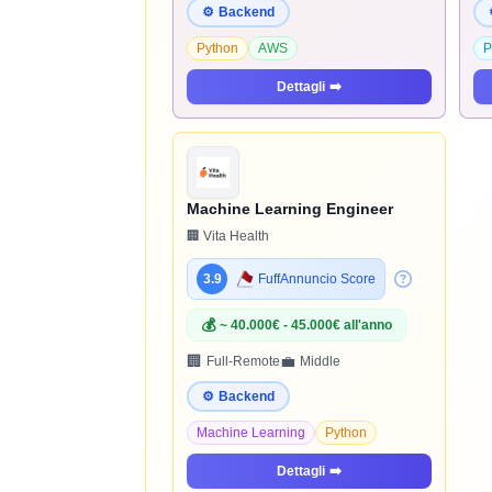
⚙️
Backend
Python
AWS
P
Dettagli
➡️
Machine Learning Engineer
🏢 Vita Health
3.9
FuffAnnuncio Score
💰
~ 40.000€ - 45.000€ all'anno
🏢
💼
Full-Remote
Middle
⚙️
Backend
Machine Learning
Python
Dettagli
➡️