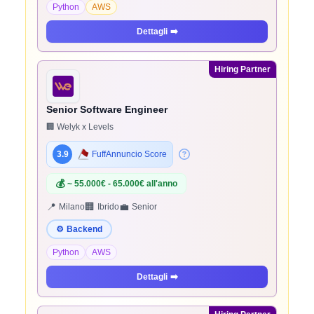
Python
AWS
Dettagli
➡️
Hiring Partner
Senior Software Engineer
🏢 Welyk x Levels
3.9
FuffAnnuncio Score
💰
~ 55.000€ - 65.000€ all'anno
📍
🏢
💼
Milano
Ibrido
Senior
⚙️
Backend
Python
AWS
Dettagli
➡️