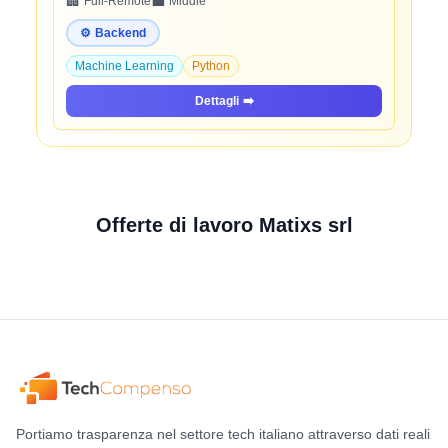
🏢
💼
Full-Remote
Middle
⚙️
Backend
Machine Learning
Python
Dettagli
➡️
Offerte di lavoro Matixs srl
Portiamo trasparenza nel settore tech italiano attraverso dati reali