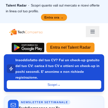
Talent Radar
Scopri quanto vali sul mercato e ricevi offerte
in linea col tuo profilo.
Entra ora
→
TechCompenso
Entra nel Talent Radar
Insoddisfatto del tuo CV? Fai un check-up gratuito
del tuo CV: carica il tuo CV e ottieni un check-up in
pochi secondi. E' anonimo e non richiede
registrazione.
Scopri
→
NEWSLETTER SETTIMANALE