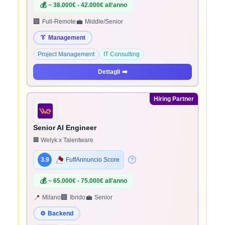
💰
~ 38.000€ - 42.000€ all'anno
🏢
💼
Full-Remote
Middle/Senior
👔
Management
Project Management
IT Consulting
Dettagli
➡️
Hiring Partner
Senior AI Engineer
🏢 Welyk x Talentware
3.9
FuffAnnuncio Score
💰
~ 65.000€ - 75.000€ all'anno
📍
🏢
💼
Milano
Ibrido
Senior
⚙️
Backend