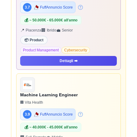
3.7
FuffAnnuncio Score
💰
~ 50.000€ - 65.000€ all'anno
📍
🏢
💼
Piacenza
Ibrido
Senior
📦
Product
Product Management
Cybersecurity
Dettagli
➡️
Machine Learning Engineer
🏢 Vita Health
3.9
FuffAnnuncio Score
💰
~ 40.000€ - 45.000€ all'anno