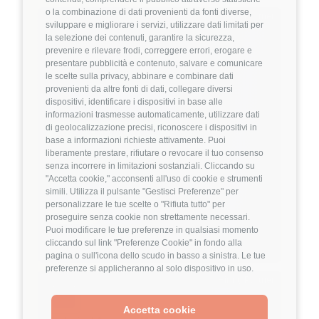
o la combinazione di dati provenienti da fonti diverse,
Hiring Partner
sviluppare e migliorare i servizi, utilizzare dati limitati per
la selezione dei contenuti, garantire la sicurezza,
prevenire e rilevare frodi, correggere errori, erogare e
Product Engineer
presentare pubblicità e contenuto, salvare e comunicare
🏢 Welyk x Callimacus.ai
le scelte sulla privacy, abbinare e combinare dati
provenienti da altre fonti di dati, collegare diversi
dispositivi, identificare i dispositivi in base alle
4
FuffAnnuncio Score
informazioni trasmesse automaticamente, utilizzare dati
di geolocalizzazione precisi, riconoscere i dispositivi in
💰
Fino a 85.000€ all'anno
base a informazioni richieste attivamente. Puoi
liberamente prestare, rifiutare o revocare il tuo consenso
📍
🏢
Milano
On-Site (fase iniziale) poi Ibrido
senza incorrere in limitazioni sostanziali. Cliccando su
💼
Middle/Senior
"Accetta cookie," acconsenti all'uso di cookie e strumenti
simili. Utilizza il pulsante "Gestisci Preferenze" per
⚙️
Backend
personalizzare le tue scelte o "Rifiuta tutto" per
TypeScript
Node.js
proseguire senza cookie non strettamente necessari.
Puoi modificare le tue preferenze in qualsiasi momento
Dettagli
➡️
cliccando sul link "Preferenze Cookie" in fondo alla
pagina o sull'icona dello scudo in basso a sinistra. Le tue
preferenze si applicheranno al solo dispositivo in uso.
Hiring Partner
Accetta cookie