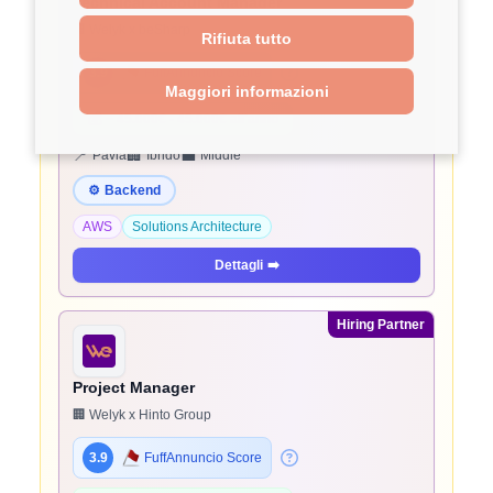
Technical Account Manager
🏢 Welyk x beSharp
Rifiuta tutto
3.9
FuffAnnuncio Score
Maggiori informazioni
💰
~ 45.000€ - 45.000€ all'anno
📍
🏢
💼
Pavia
Ibrido
Middle
⚙️
Backend
AWS
Solutions Architecture
Dettagli
➡️
Hiring Partner
Project Manager
🏢 Welyk x Hinto Group
3.9
FuffAnnuncio Score