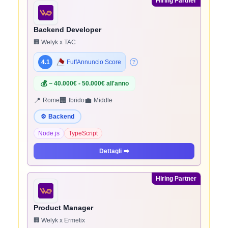
Hiring Partner
Backend Developer
🏢 Welyk x TAC
4.1
FuffAnnuncio Score
💰
~ 40.000€ - 50.000€ all'anno
📍
🏢
💼
Rome
Ibrido
Middle
⚙️
Backend
Node.js
TypeScript
Dettagli
➡️
Hiring Partner
Product Manager
🏢 Welyk x Ermetix