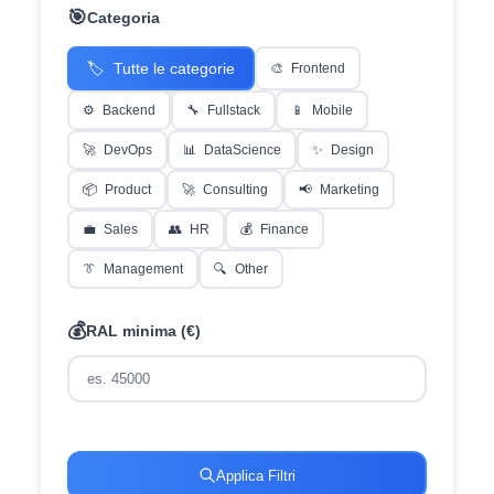
🎯
Categoria
🏷️
Tutte le categorie
🎨
Frontend
⚙️
Backend
🔧
Fullstack
📱
Mobile
🚀
DevOps
📊
DataScience
✨
Design
📦
Product
🚀
Consulting
📢
Marketing
💼
Sales
👥
HR
💰
Finance
👔
Management
🔍
Other
💰
RAL minima (€)
Applica Filtri