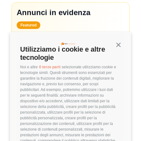
Annunci in evidenza
Featured
🤝
Hiring Partner
Continua s
Utilizziamo i cookie e altre
System Administrator
tecnologie
🏢 Clutch
Noi e altre
0 terze parti
selezionate utilizziamo cookie e
tecnologie simili. Questi strumenti sono essenziali per
3.8
FuffAnnuncio Score
garantire la fruizione dei contenuti digitali, migliorare la
navigazione e, previo tuo consenso, per scopi
💰
~ 50.000€ - 60.000€ all'anno
pubblicitari. Ad esempio, potremmo utilizzare i tuoi dati
per le seguenti finalità: archiviare informazioni su
📍
🏢
💼
Milano
Ibrido
Middle/Senior
dispositivo e/o accedervi, utilizzare dati limitati per la
selezione della pubblicità, creare profili per la pubblicità
🚀
DevOps
personalizzata, utilizzare profili per la selezione di
pubblicità personalizzata, creare profili per la
Linux
VMware
personalizzazione dei contenuti, utilizzare profili per la
selezione di contenuti personalizzati, misurare le
Dettagli
➡️
prestazioni degli annunci, misurare le prestazioni dei
contenuti, comprendere il pubblico attraverso statistiche