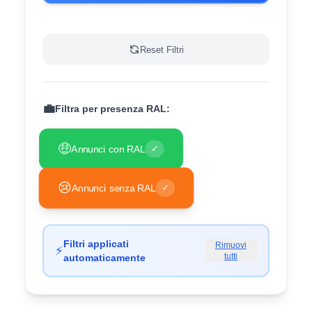
Reset Filtri
💼
Filtra per presenza RAL:
🤑
Annunci con RAL
✓
😢
Annunci senza RAL
✓
Filtri applicati
Rimuovi
⚡
tutti
automaticamente