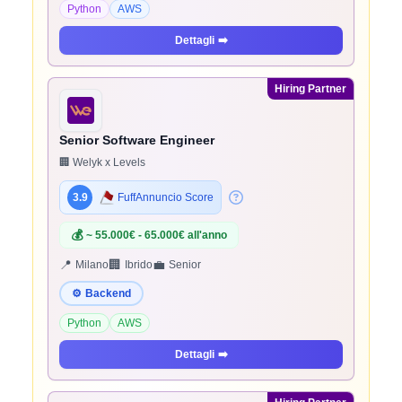
Python
AWS
Dettagli
➡️
Hiring Partner
Senior Software Engineer
🏢 Welyk x Levels
3.9
FuffAnnuncio Score
💰
~ 55.000€ - 65.000€ all'anno
📍
🏢
💼
Milano
Ibrido
Senior
⚙️
Backend
Python
AWS
Dettagli
➡️