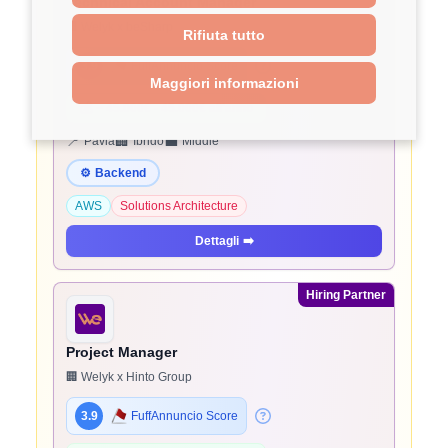
Technical Account Manager
🏢 Welyk x beSharp
Rifiuta tutto
3.9
FuffAnnuncio Score
Maggiori informazioni
💰
~ 45.000€ - 45.000€ all'anno
📍
🏢
💼
Pavia
Ibrido
Middle
⚙️
Backend
AWS
Solutions Architecture
Dettagli
➡️
Hiring Partner
Project Manager
🏢 Welyk x Hinto Group
3.9
FuffAnnuncio Score