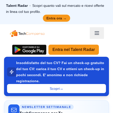
Talent Radar
Scopri quanto vali sul mercato e ricevi offerte
in linea col tuo profilo.
Entra ora
→
TechCompenso
Entra nel Talent Radar
Insoddisfatto del tuo CV? Fai un check-up gratuito
del tuo CV: carica il tuo CV e ottieni un check-up in
pochi secondi. E' anonimo e non richiede
registrazione.
Scopri
→
NEWSLETTER SETTIMANALE