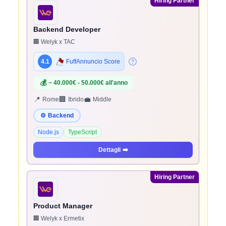
Hiring Partner
Backend Developer
🏢 Welyk x TAC
4.1
FuffAnnuncio Score
💰
~ 40.000€ - 50.000€ all'anno
📍
🏢
💼
Rome
Ibrido
Middle
⚙️
Backend
Node.js
TypeScript
Dettagli
➡️
Hiring Partner
Product Manager
🏢 Welyk x Ermetix