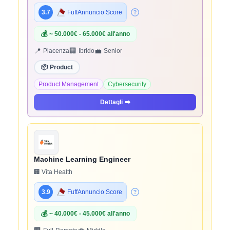
3.7
FuffAnnuncio Score
💰
~ 50.000€ - 65.000€ all'anno
📍
🏢
💼
Piacenza
Ibrido
Senior
📦
Product
Product Management
Cybersecurity
Dettagli
➡️
Machine Learning Engineer
🏢 Vita Health
3.9
FuffAnnuncio Score
💰
~ 40.000€ - 45.000€ all'anno