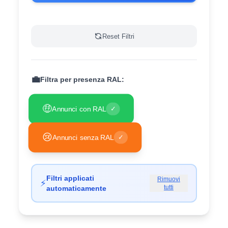
Reset Filtri
💼
Filtra per presenza RAL:
🤑
Annunci con RAL
✓
😢
Annunci senza RAL
✓
Filtri applicati
Rimuovi
⚡
tutti
automaticamente