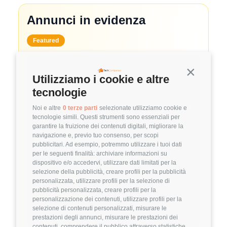
Annunci in evidenza
Featured
🤝
Hiring Partner
Continua s
Utilizziamo i cookie e altre
System Administrator
tecnologie
🏢 Clutch
Noi e altre
0 terze parti
selezionate utilizziamo cookie e
tecnologie simili. Questi strumenti sono essenziali per
3.8
FuffAnnuncio Score
garantire la fruizione dei contenuti digitali, migliorare la
navigazione e, previo tuo consenso, per scopi
💰
~ 50.000€ - 60.000€ all'anno
pubblicitari. Ad esempio, potremmo utilizzare i tuoi dati
per le seguenti finalità: archiviare informazioni su
📍
🏢
💼
Milano
Ibrido
Middle/Senior
dispositivo e/o accedervi, utilizzare dati limitati per la
selezione della pubblicità, creare profili per la pubblicità
🚀
DevOps
personalizzata, utilizzare profili per la selezione di
pubblicità personalizzata, creare profili per la
Linux
VMware
personalizzazione dei contenuti, utilizzare profili per la
selezione di contenuti personalizzati, misurare le
Dettagli
➡️
prestazioni degli annunci, misurare le prestazioni dei
contenuti, comprendere il pubblico attraverso statistiche