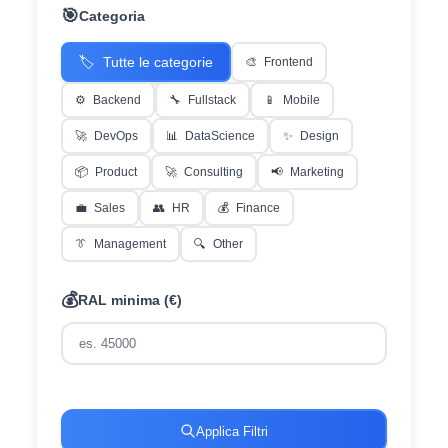
🎯
Categoria
🏷️
Tutte le categorie
🎨
Frontend
⚙️
Backend
🔧
Fullstack
📱
Mobile
🚀
DevOps
📊
DataScience
✨
Design
📦
Product
🚀
Consulting
📢
Marketing
💼
Sales
👥
HR
💰
Finance
👔
Management
🔍
Other
💰
RAL minima (€)
Applica Filtri