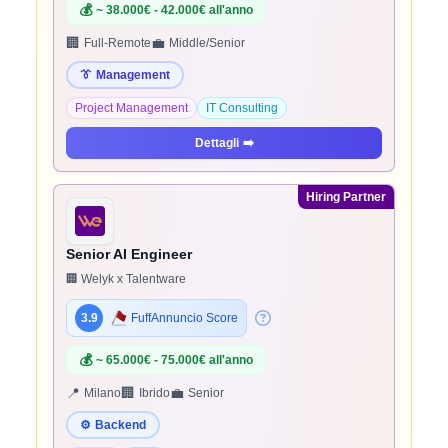
💰
~ 38.000€ - 42.000€ all'anno
🏢
💼
Full-Remote
Middle/Senior
👔
Management
Project Management
IT Consulting
Dettagli
➡️
Hiring Partner
Senior AI Engineer
🏢 Welyk x Talentware
3.9
FuffAnnuncio Score
💰
~ 65.000€ - 75.000€ all'anno
📍
🏢
💼
Milano
Ibrido
Senior
⚙️
Backend