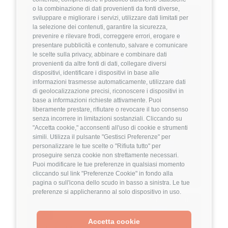
o la combinazione di dati provenienti da fonti diverse,
Hiring Partner
sviluppare e migliorare i servizi, utilizzare dati limitati per
la selezione dei contenuti, garantire la sicurezza,
prevenire e rilevare frodi, correggere errori, erogare e
Product Engineer
presentare pubblicità e contenuto, salvare e comunicare
🏢 Welyk x Callimacus.ai
le scelte sulla privacy, abbinare e combinare dati
provenienti da altre fonti di dati, collegare diversi
dispositivi, identificare i dispositivi in base alle
4
FuffAnnuncio Score
informazioni trasmesse automaticamente, utilizzare dati
di geolocalizzazione precisi, riconoscere i dispositivi in
💰
Fino a 85.000€ all'anno
base a informazioni richieste attivamente. Puoi
liberamente prestare, rifiutare o revocare il tuo consenso
📍
🏢
Milano
On-Site (fase iniziale) poi Ibrido
senza incorrere in limitazioni sostanziali. Cliccando su
💼
Middle/Senior
"Accetta cookie," acconsenti all'uso di cookie e strumenti
simili. Utilizza il pulsante "Gestisci Preferenze" per
⚙️
Backend
personalizzare le tue scelte o "Rifiuta tutto" per
TypeScript
Node.js
proseguire senza cookie non strettamente necessari.
Puoi modificare le tue preferenze in qualsiasi momento
Dettagli
➡️
cliccando sul link "Preferenze Cookie" in fondo alla
pagina o sull'icona dello scudo in basso a sinistra. Le tue
preferenze si applicheranno al solo dispositivo in uso.
Hiring Partner
Accetta cookie