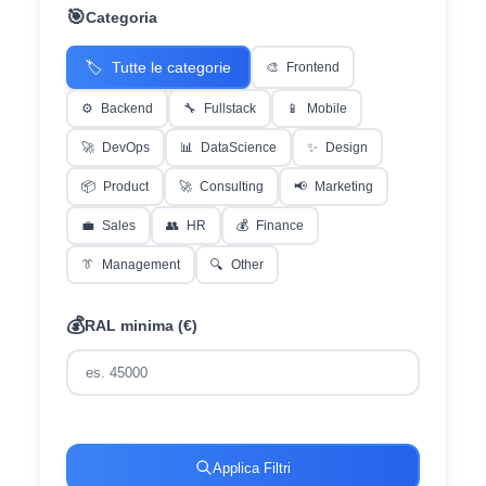
🎯
Categoria
🏷️
Tutte le categorie
🎨
Frontend
⚙️
Backend
🔧
Fullstack
📱
Mobile
🚀
DevOps
📊
DataScience
✨
Design
📦
Product
🚀
Consulting
📢
Marketing
💼
Sales
👥
HR
💰
Finance
👔
Management
🔍
Other
💰
RAL minima (€)
Applica Filtri