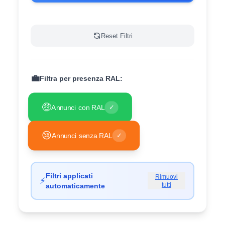
Reset Filtri
💼
Filtra per presenza RAL:
🤑
Annunci con RAL
✓
😢
Annunci senza RAL
✓
Filtri applicati
Rimuovi
⚡
tutti
automaticamente