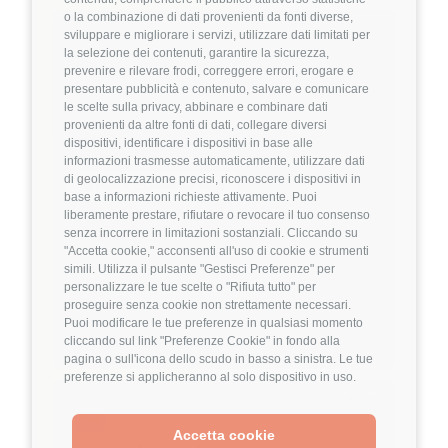
o la combinazione di dati provenienti da fonti diverse,
Hiring Partner
sviluppare e migliorare i servizi, utilizzare dati limitati per
la selezione dei contenuti, garantire la sicurezza,
prevenire e rilevare frodi, correggere errori, erogare e
Product Engineer
presentare pubblicità e contenuto, salvare e comunicare
🏢 Welyk x Callimacus.ai
le scelte sulla privacy, abbinare e combinare dati
provenienti da altre fonti di dati, collegare diversi
dispositivi, identificare i dispositivi in base alle
4
FuffAnnuncio Score
informazioni trasmesse automaticamente, utilizzare dati
di geolocalizzazione precisi, riconoscere i dispositivi in
💰
Fino a 85.000€ all'anno
base a informazioni richieste attivamente. Puoi
liberamente prestare, rifiutare o revocare il tuo consenso
📍
🏢
Milano
On-Site (fase iniziale) poi Ibrido
senza incorrere in limitazioni sostanziali. Cliccando su
💼
Middle/Senior
"Accetta cookie," acconsenti all'uso di cookie e strumenti
simili. Utilizza il pulsante "Gestisci Preferenze" per
⚙️
Backend
personalizzare le tue scelte o "Rifiuta tutto" per
TypeScript
Node.js
proseguire senza cookie non strettamente necessari.
Puoi modificare le tue preferenze in qualsiasi momento
Dettagli
➡️
cliccando sul link "Preferenze Cookie" in fondo alla
pagina o sull'icona dello scudo in basso a sinistra. Le tue
preferenze si applicheranno al solo dispositivo in uso.
Hiring Partner
Accetta cookie