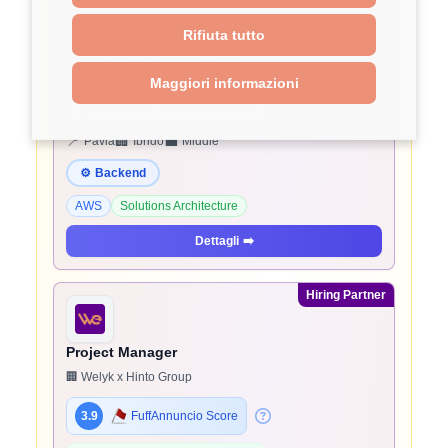
Technical Account Manager
🏢 Welyk x beSharp
Rifiuta tutto
3.9
FuffAnnuncio Score
Maggiori informazioni
💰
~ 45.000€ - 45.000€ all'anno
📍
🏢
💼
Pavia
Ibrido
Middle
⚙️
Backend
AWS
Solutions Architecture
Dettagli
➡️
Hiring Partner
Project Manager
🏢 Welyk x Hinto Group
3.9
FuffAnnuncio Score