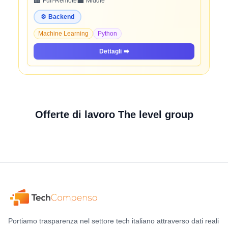
🏢
💼
Full-Remote
Middle
⚙️
Backend
Machine Learning
Python
Dettagli
➡️
Offerte di lavoro The level group
Portiamo trasparenza nel settore tech italiano attraverso dati reali