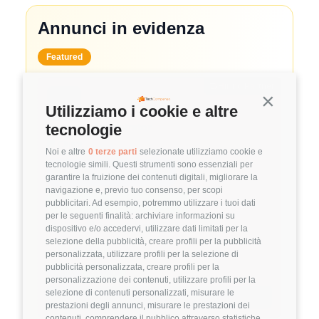
Annunci in evidenza
Featured
🤝
Hiring Partner
Continua s
Utilizziamo i cookie e altre
System Administrator
tecnologie
🏢 Clutch
Noi e altre
0 terze parti
selezionate utilizziamo cookie e
tecnologie simili. Questi strumenti sono essenziali per
3.8
FuffAnnuncio Score
garantire la fruizione dei contenuti digitali, migliorare la
navigazione e, previo tuo consenso, per scopi
💰
~ 50.000€ - 60.000€ all'anno
pubblicitari. Ad esempio, potremmo utilizzare i tuoi dati
per le seguenti finalità: archiviare informazioni su
📍
🏢
💼
Milano
Ibrido
Middle/Senior
dispositivo e/o accedervi, utilizzare dati limitati per la
selezione della pubblicità, creare profili per la pubblicità
🚀
DevOps
personalizzata, utilizzare profili per la selezione di
pubblicità personalizzata, creare profili per la
Linux
VMware
personalizzazione dei contenuti, utilizzare profili per la
selezione di contenuti personalizzati, misurare le
Dettagli
➡️
prestazioni degli annunci, misurare le prestazioni dei
contenuti, comprendere il pubblico attraverso statistiche