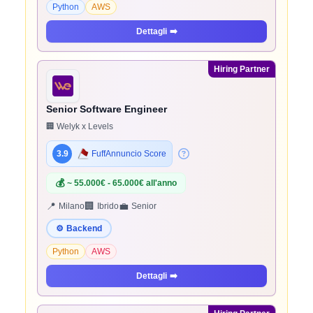
Python
AWS
Dettagli
➡️
Hiring Partner
Senior Software Engineer
🏢 Welyk x Levels
3.9
FuffAnnuncio Score
💰
~ 55.000€ - 65.000€ all'anno
📍
🏢
💼
Milano
Ibrido
Senior
⚙️
Backend
Python
AWS
Dettagli
➡️