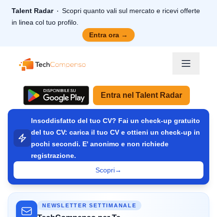
Talent Radar
Scopri quanto vali sul mercato e ricevi offerte
in linea col tuo profilo.
Entra ora
→
TechCompenso
Entra nel Talent Radar
Insoddisfatto del tuo CV? Fai un check-up gratuito
del tuo CV: carica il tuo CV e ottieni un check-up in
pochi secondi. E' anonimo e non richiede
registrazione.
Scopri
→
NEWSLETTER SETTIMANALE