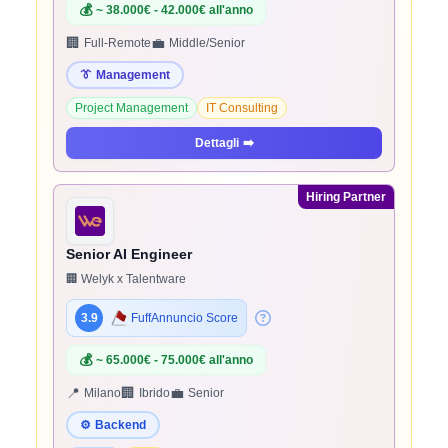
💰
~ 38.000€ - 42.000€ all'anno
🏢
💼
Full-Remote
Middle/Senior
👔
Management
Project Management
IT Consulting
Dettagli
➡️
Hiring Partner
Senior AI Engineer
🏢 Welyk x Talentware
3.9
FuffAnnuncio Score
💰
~ 65.000€ - 75.000€ all'anno
📍
🏢
💼
Milano
Ibrido
Senior
⚙️
Backend