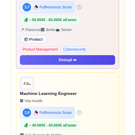
3.7
FuffAnnuncio Score
💰
~ 50.000€ - 65.000€ all'anno
📍
🏢
💼
Piacenza
Ibrido
Senior
📦
Product
Product Management
Cybersecurity
Dettagli
➡️
Machine Learning Engineer
🏢 Vita Health
3.9
FuffAnnuncio Score
💰
~ 40.000€ - 45.000€ all'anno