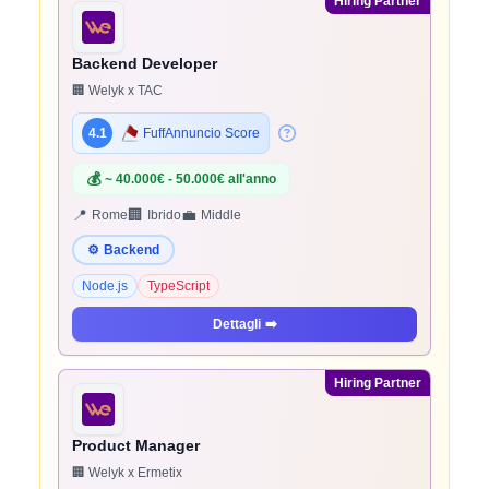
Hiring Partner
Backend Developer
🏢 Welyk x TAC
4.1
FuffAnnuncio Score
💰
~ 40.000€ - 50.000€ all'anno
📍
🏢
💼
Rome
Ibrido
Middle
⚙️
Backend
Node.js
TypeScript
Dettagli
➡️
Hiring Partner
Product Manager
🏢 Welyk x Ermetix