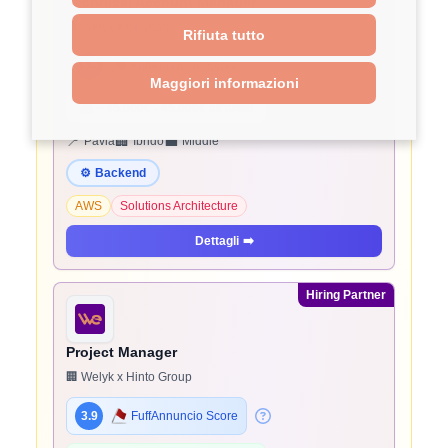
Technical Account Manager
🏢 Welyk x beSharp
Rifiuta tutto
3.9
FuffAnnuncio Score
Maggiori informazioni
💰
~ 45.000€ - 45.000€ all'anno
📍
🏢
💼
Pavia
Ibrido
Middle
⚙️
Backend
AWS
Solutions Architecture
Dettagli
➡️
Hiring Partner
Project Manager
🏢 Welyk x Hinto Group
3.9
FuffAnnuncio Score