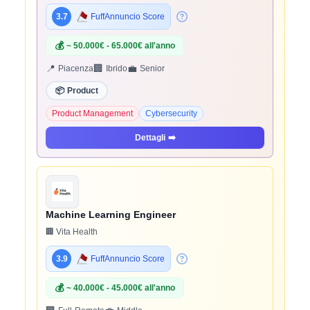
3.7
FuffAnnuncio Score
💰
~ 50.000€ - 65.000€ all'anno
📍
🏢
💼
Piacenza
Ibrido
Senior
📦
Product
Product Management
Cybersecurity
Dettagli
➡️
Machine Learning Engineer
🏢 Vita Health
3.9
FuffAnnuncio Score
💰
~ 40.000€ - 45.000€ all'anno