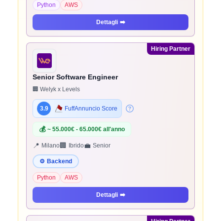
Python
AWS
Dettagli
➡️
Hiring Partner
Senior Software Engineer
🏢 Welyk x Levels
3.9
FuffAnnuncio Score
💰
~ 55.000€ - 65.000€ all'anno
📍
🏢
💼
Milano
Ibrido
Senior
⚙️
Backend
Python
AWS
Dettagli
➡️