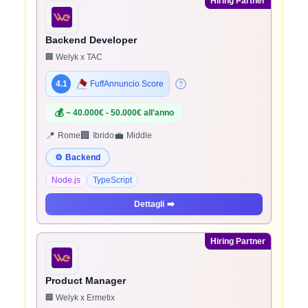
Hiring Partner
Backend Developer
🏢 Welyk x TAC
4.1
FuffAnnuncio Score
💰
~ 40.000€ - 50.000€ all'anno
📍
🏢
💼
Rome
Ibrido
Middle
⚙️
Backend
Node.js
TypeScript
Dettagli
➡️
Hiring Partner
Product Manager
🏢 Welyk x Ermetix