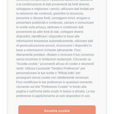
o la combinazione di dati provenienti da fonti diverse,
Hiring Partner
sviluppare e migliorare i servizi, utilizzare dati limitati per
la selezione dei contenuti, garantire la sicurezza,
prevenire e rilevare frodi, correggere errori, erogare e
Product Engineer
presentare pubblicità e contenuto, salvare e comunicare
🏢 Welyk x Callimacus.ai
le scelte sulla privacy, abbinare e combinare dati
provenienti da altre fonti di dati, collegare diversi
dispositivi, identificare i dispositivi in base alle
4
FuffAnnuncio Score
informazioni trasmesse automaticamente, utilizzare dati
di geolocalizzazione precisi, riconoscere i dispositivi in
💰
Fino a 85.000€ all'anno
base a informazioni richieste attivamente. Puoi
liberamente prestare, rifiutare o revocare il tuo consenso
📍
🏢
Milano
On-Site (fase iniziale) poi Ibrido
senza incorrere in limitazioni sostanziali. Cliccando su
💼
Middle/Senior
"Accetta cookie," acconsenti all'uso di cookie e strumenti
simili. Utilizza il pulsante "Gestisci Preferenze" per
⚙️
Backend
personalizzare le tue scelte o "Rifiuta tutto" per
TypeScript
Node.js
proseguire senza cookie non strettamente necessari.
Puoi modificare le tue preferenze in qualsiasi momento
Dettagli
➡️
cliccando sul link "Preferenze Cookie" in fondo alla
pagina o sull'icona dello scudo in basso a sinistra. Le tue
preferenze si applicheranno al solo dispositivo in uso.
Hiring Partner
Accetta cookie