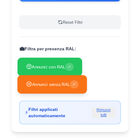
Reset Filtri
💼
Filtra per presenza RAL:
🤑
Annunci con RAL
✓
😢
Annunci senza RAL
✓
Filtri applicati
Rimuovi
⚡
tutti
automaticamente