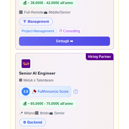
💰
~ 38.000€ - 42.000€ all'anno
🏢
💼
Full-Remote
Middle/Senior
👔
Management
Project Management
IT Consulting
Dettagli
➡️
Hiring Partner
Senior AI Engineer
🏢 Welyk x Talentware
3.9
FuffAnnuncio Score
💰
~ 65.000€ - 75.000€ all'anno
📍
🏢
💼
Milano
Ibrido
Senior
⚙️
Backend