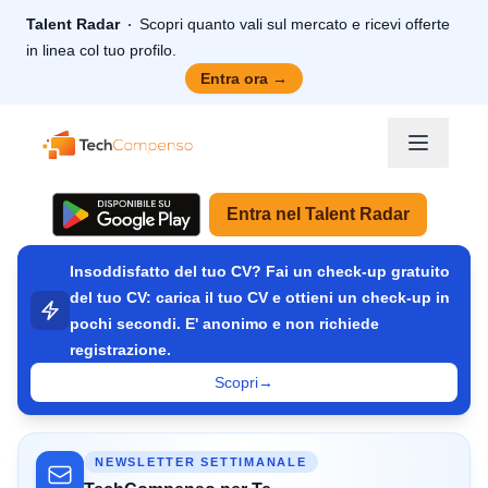
Talent Radar
Scopri quanto vali sul mercato e ricevi offerte
in linea col tuo profilo.
Entra ora
→
TechCompenso
Entra nel Talent Radar
Insoddisfatto del tuo CV? Fai un check-up gratuito
del tuo CV: carica il tuo CV e ottieni un check-up in
pochi secondi. E' anonimo e non richiede
registrazione.
Scopri
→
NEWSLETTER SETTIMANALE