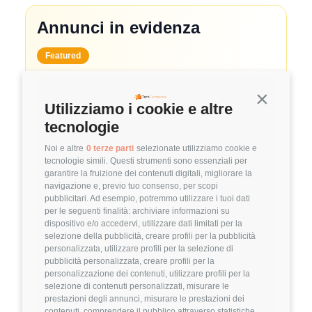
Annunci in evidenza
Featured
🤝
Hiring Partner
Continua s
Utilizziamo i cookie e altre
System Administrator
tecnologie
🏢 Clutch
Noi e altre
0 terze parti
selezionate utilizziamo cookie e
tecnologie simili. Questi strumenti sono essenziali per
3.8
FuffAnnuncio Score
garantire la fruizione dei contenuti digitali, migliorare la
navigazione e, previo tuo consenso, per scopi
💰
~ 50.000€ - 60.000€ all'anno
pubblicitari. Ad esempio, potremmo utilizzare i tuoi dati
per le seguenti finalità: archiviare informazioni su
📍
🏢
💼
Milano
Ibrido
Middle/Senior
dispositivo e/o accedervi, utilizzare dati limitati per la
selezione della pubblicità, creare profili per la pubblicità
🚀
DevOps
personalizzata, utilizzare profili per la selezione di
pubblicità personalizzata, creare profili per la
Linux
VMware
personalizzazione dei contenuti, utilizzare profili per la
selezione di contenuti personalizzati, misurare le
Dettagli
➡️
prestazioni degli annunci, misurare le prestazioni dei
contenuti, comprendere il pubblico attraverso statistiche