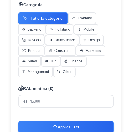
🎯
Categoria
🏷️
Tutte le categorie
🎨
Frontend
⚙️
Backend
🔧
Fullstack
📱
Mobile
🚀
DevOps
📊
DataScience
✨
Design
📦
Product
🚀
Consulting
📢
Marketing
💼
Sales
👥
HR
💰
Finance
👔
Management
🔍
Other
💰
RAL minima (€)
Applica Filtri